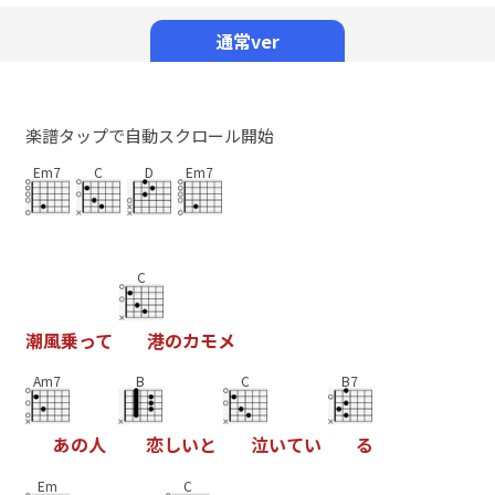
Mute
通常ver
楽譜タップで自動スクロール開始
Em7
C
D
Em7
C
潮
風
乗
っ
て
港
の
カ
モ
メ
Am7
B
C
B7
あ
の
人
恋
し
い
と
泣
い
て
い
る
Em
C