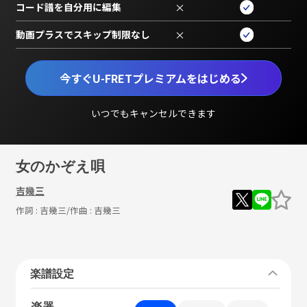
コード譜を自分用に編集
×
動画プラスでスキップ制限なし
×
今すぐU-FRETプレミアムをはじめる
いつでもキャンセルできます
女のかぞえ唄
吉幾三
作詞 :
吉幾三
/作曲 :
吉幾三
楽譜設定
楽器