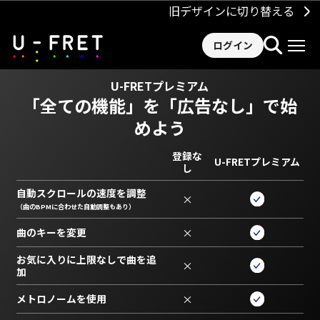
旧デザインに切り替える
ログイン
U-FRETプレミアム
「全ての機能」を
「広告なし」で始
めよう
登録な
U-FRETプレミアム
し
自動スクロールの速度を調整
×
（曲のBPMに合わせた自動調整もあり）
曲のキーを変更
×
お気に入りに上限なしで曲を追
×
加
メトロノームを使用
×