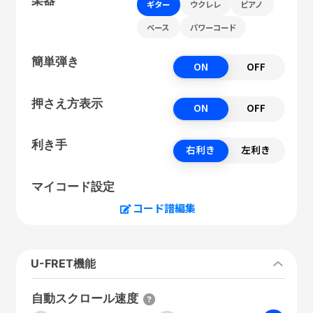
ギター
ウクレレ
ピアノ
ベース
パワーコード
簡単弾き
ON
OFF
押さえ方表示
ON
OFF
利き手
右利き
左利き
マイコード設定
コード譜編集
U-FRET機能
自動スクロール速度