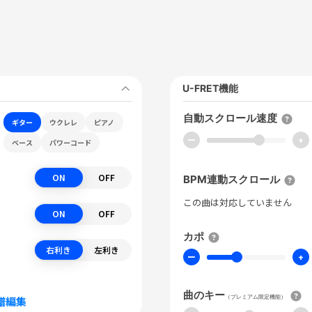
U-FRET機能
自動スクロール速度
ギター
ウクレレ
ピアノ
ー
+
ベース
パワーコード
ON
OFF
BPM連動スクロール
この曲は対応していません
ON
OFF
カポ
右利き
左利き
ー
+
曲のキー
（プレミアム限定機能）
譜編集