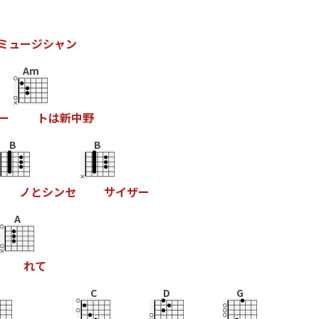
ミ
ュ
ー
ジ
シ
ャ
ン
Am
ー
ト
は
新
中
野
B
B
ノ
と
シ
ン
セ
サ
イ
ザ
ー
A
れ
て
C
D
G