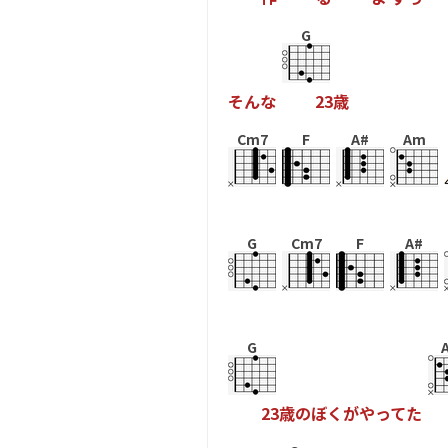
G
そ
ん
な
2
3
歳
Cm7
F
A#
Am
G
Cm7
F
A#
G
2
3
歳
の
ぼ
く
が
や
っ
て
た