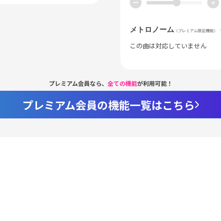
ー
+
メトロノーム
（プレミアム限定機能）
この曲は対応していません
プレミアム会員なら、
全ての機能
が利用可能！
プレミアム会員の機能一覧はこちら
Loaded
:
62.96%
/
nmute