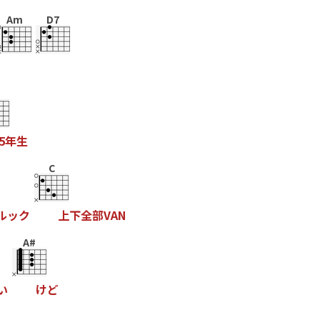
Am
D7
m
5
年
生
C
ル
ッ
ク
上
下
全
部
V
A
N
A#
い
け
ど