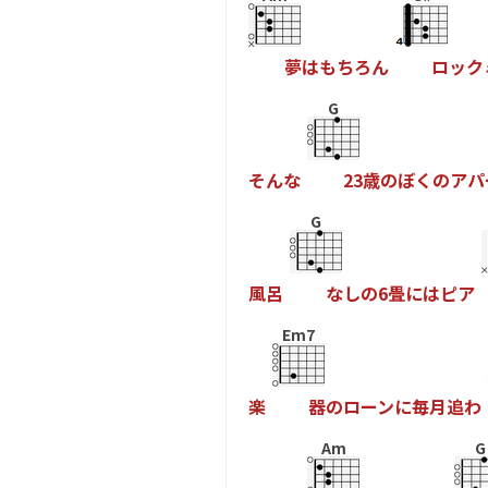
夢
は
も
ち
ろ
ん
ロ
ッ
ク
G
そ
ん
な
2
3
歳
の
ぼ
く
の
ア
パ
G
風
呂
な
し
の
6
畳
に
は
ピ
ア
Em7
楽
器
の
ロ
ー
ン
に
毎
月
追
わ
Am
G