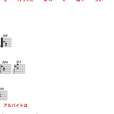
G#
Am
D7
Am
ア
ル
バ
イ
ト
は