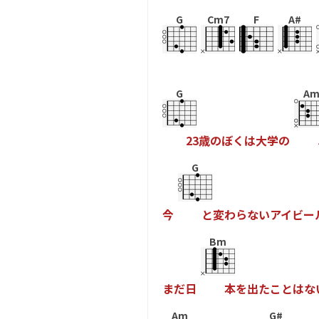
G
Cm7
F
A#
G
A
2
3
歳
の
ぼ
く
は
大
学
の
G
今
と
変
わ
ら
な
い
ア
イ
ビ
ー
Bm
ま
だ
日
本
を
出
た
こ
と
は
な
Am
G#