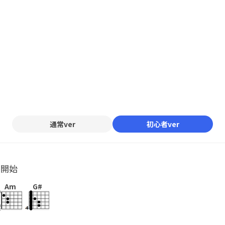
通常ver
初心者ver
ル開始
Am
G#