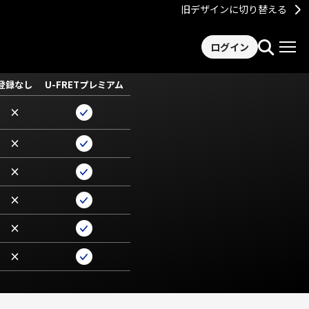
旧デザインに切り替える
ログイン
登録なし
U-FRETプレミアム
×
×
×
×
×
×