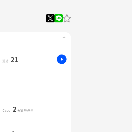
21
速さ
2
Capo
★簡単弾き