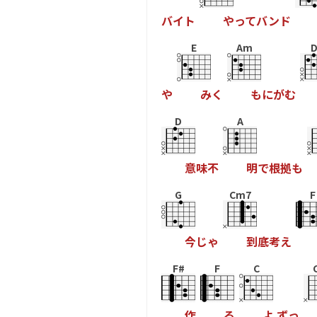
バ
イ
ト
や
っ
て
バ
ン
ド
E
Am
D
や
み
く
も
に
が
む
D
A
意
味
不
明
で
根
拠
も
G
Cm7
F
今
じ
ゃ
到
底
考
え
F#
F
C
作
る
よ
ず
っ