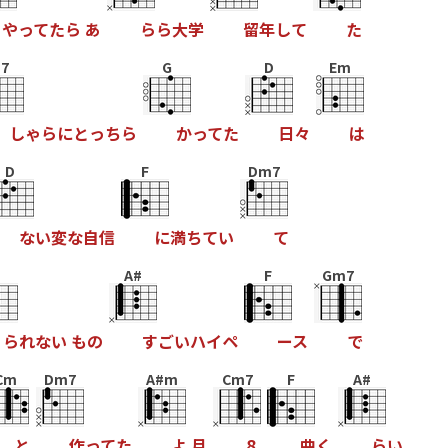
や
っ
て
た
ら
あ
ら
ら
大
学
留
年
し
て
た
7
G
D
Em
し
ゃ
ら
に
と
っ
ち
ら
か
っ
て
た
日
々
は
D
F
Dm7
な
い
変
な
自
信
に
満
ち
て
い
て
A#
F
Gm7
ら
れ
な
い
も
の
す
ご
い
ハ
イ
ペ
ー
ス
で
Cm
Dm7
A#m
Cm7
F
A#
と
作
っ
て
た
よ
月
8
曲
く
ら
い