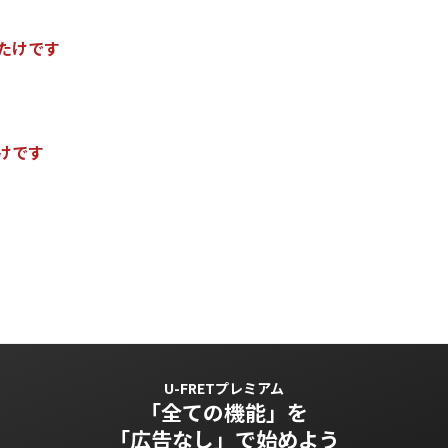
た
け
で
す
け
で
す
U-FRETプレミアム
「全ての機能」を
「広告なし」で始めよう