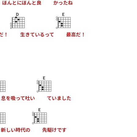
ほ
ん
と
に
ほ
ん
と
良
か
っ
た
ね
D
E
だ
！
生
き
て
い
る
っ
て
最
高
だ
！
E
息
を
吸
っ
て
吐
い
て
い
ま
し
た
E
新
し
い
時
代
の
先
駆
け
で
す