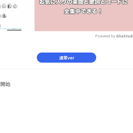
Powered by 
GliaStud
Mute
通常ver
ル開始