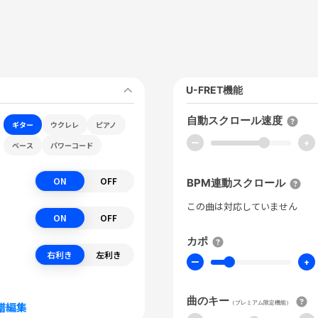
U-FRET機能
自動スクロール速度
ギター
ウクレレ
ピアノ
ー
+
ベース
パワーコード
ON
OFF
BPM連動スクロール
この曲は対応していません
ON
OFF
カポ
右利き
左利き
ー
+
曲のキー
（プレミアム限定機能）
譜編集