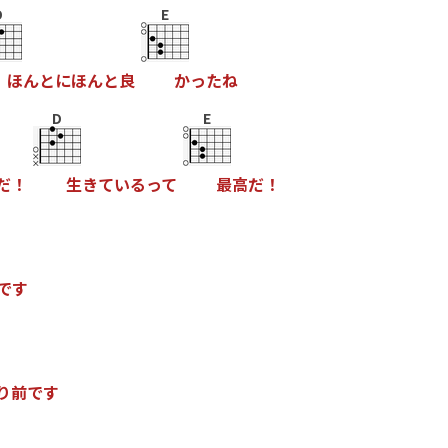
D
E
ほ
ん
と
に
ほ
ん
と
良
か
っ
た
ね
D
E
だ
！
生
き
て
い
る
っ
て
最
高
だ
！
で
す
り
前
で
す