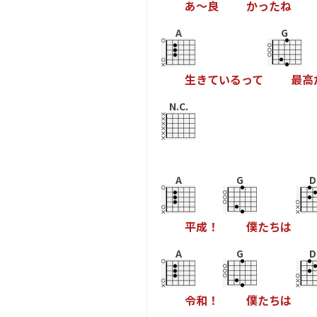
あ
〜
良
か
っ
た
ね
A
G
生
き
て
い
る
っ
て
最
高
N.C.
A
G
D
平
成
！
僕
た
ち
は
A
G
D
令
和
！
僕
た
ち
は