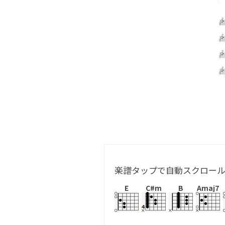
楽譜タップで自動スクロー
E
C#m
B
Amaj7