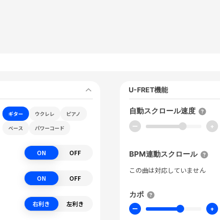
U-FRET機能
自動スクロール速度
ギター
ウクレレ
ピアノ
ー
+
ベース
パワーコード
ON
OFF
BPM連動スクロール
この曲は対応していません
ON
OFF
カポ
右利き
左利き
ー
+