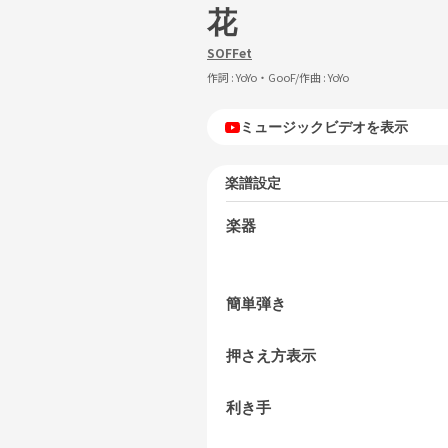
花
SOFFet
作詞 :
YoYo・GooF
/作曲 :
YoYo
ミュージックビデオを表示
楽譜設定
楽器
簡単弾き
押さえ方表示
利き手