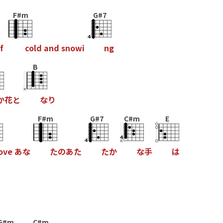
F#m
G#7
f
c
o
l
d
a
n
d
s
n
o
w
i
n
g
B
か
花
と
な
り
F#m
G#7
C#m
E
o
v
e
あ
な
た
の
あ
た
た
か
な
手
は
G#m
C#m