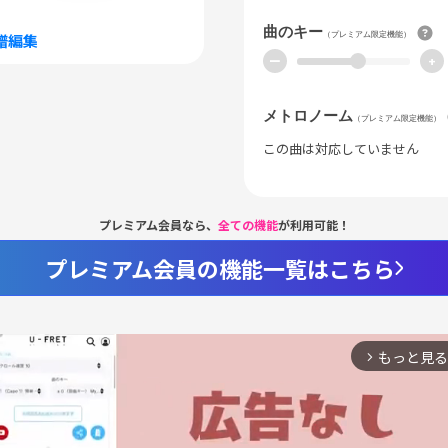
曲のキー
（プレミアム限定機能）
譜編集
ー
+
メトロノーム
（プレミアム限定機能）
この曲は対応していません
プレミアム会員なら、
全ての機能
が利用可能！
プレミアム会員の機能一覧はこちら
もっと見る
arrow_forward_ios