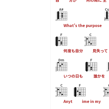
自
分
が
何
の
為
に
生
A#
Cs
W
h
a
t
'
s
t
h
e
p
u
r
p
o
s
e
F
C
何
度
も
自
分
見
失
っ
て
Dm
F
い
つ
の
日
も
誰
か
を
C
F
A
n
y
t
i
m
e
i
n
m
y