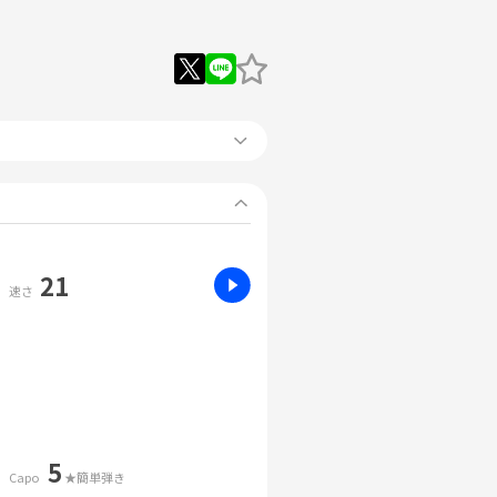
21
速さ
5
Capo
★簡単弾き