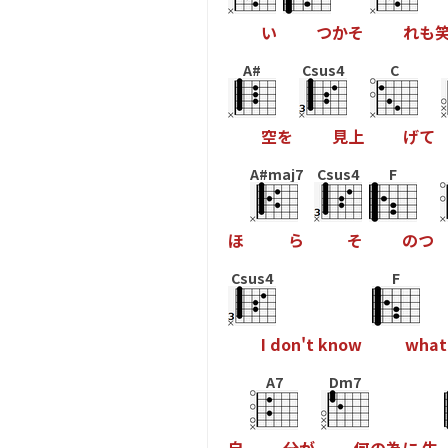
い
つ
か
そ
れ
も
A#
Csus4
C
空
を
見
上
げ
て
A#maj7
Csus4
F
ほ
ら
そ
の
つ
Csus4
F
I
d
o
n
'
t
k
n
o
w
w
h
a
t
A7
Dm7