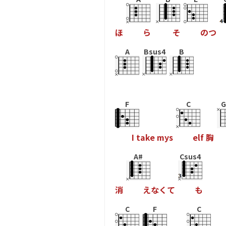
ほ
ら
そ
の
つ
A
Bsus4
B
F
C
I
t
a
k
e
m
y
s
e
l
f
胸
A#
Csus4
消
え
な
く
て
も
C
F
C