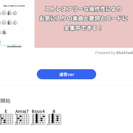
Powered by 
GliaStud
Mute
通常ver
ル開始
E
Amaj7
Bsus4
B