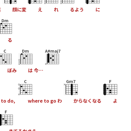
笑
顔
に
変
え
れ
る
よ
う
に
Dm
る
C
Dm
A#maj7
ぼ
み
は
今
…
C
Gm7
F
t
o
d
o
,
w
h
e
r
e
t
o
g
o
わ
か
ら
な
く
な
る
よ
F