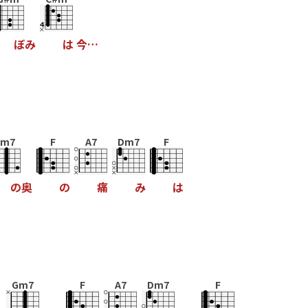
ぼ
み
は
今
…
Gm7
F
A7
Dm7
F
の
奥
の
痛
み
は
Gm7
F
A7
Dm7
F