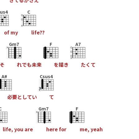
き
て
る
か
さ
え
us4
C
o
f
m
y
l
i
f
e
?
?
Gm7
F
A7
そ
れ
で
も
未
来
を
描
き
た
く
て
A#
Csus4
必
要
と
し
て
い
て
C
Gm7
F
l
i
f
e
,
y
o
u
a
r
e
h
e
r
e
f
o
r
m
e
,
y
e
a
h