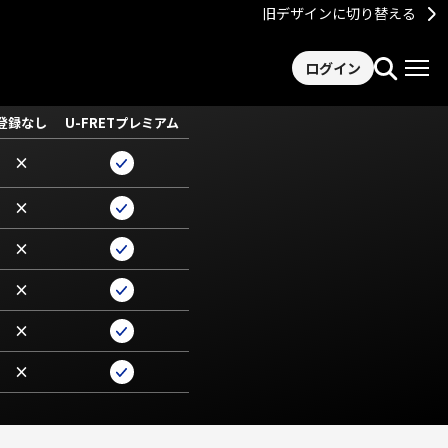
旧デザインに切り替える
ログイン
登録なし
U-FRETプレミアム
×
×
×
×
×
×