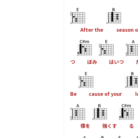
E
B
A
f
t
e
r
t
h
e
s
e
a
s
o
n
o
C#m
E
A
つ
ぼ
み
は
い
つ
E
B
B
e
c
a
u
s
e
o
f
y
o
u
r
l
A
B
C#m
僕
を
強
く
す
る
A
B
E