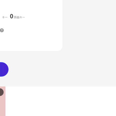
0
キー
原曲キー