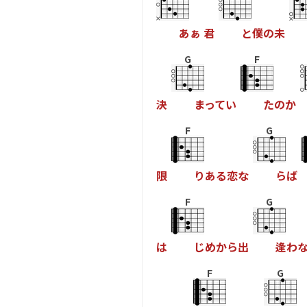
あ
ぁ
君
と
僕
の
未
G
F
決
ま
っ
て
い
た
の
か
F
G
限
り
あ
る
恋
な
ら
ば
F
G
は
じ
め
か
ら
出
逢
わ
F
G