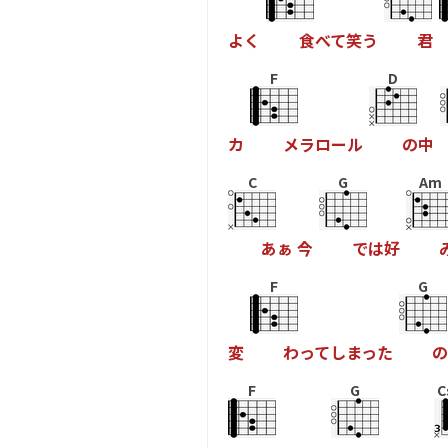
よ
く
食
べ
て
笑
う
君
F
D
カ
メ
ラ
ロ
ー
ル
の
中
C
G
Am
あ
ぁ
今
で
は
好
F
G
変
わ
っ
て
し
ま
っ
た
の
F
G
C