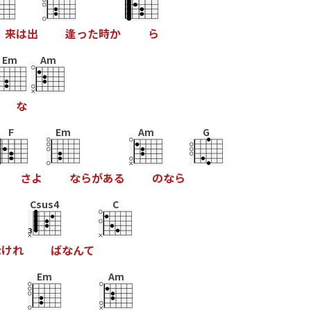
来
は
出
逢
っ
た
時
か
ら
Em
Am
な
F
Em
Am
G
さ
よ
な
ら
が
あ
る
の
な
ら
Csus4
C
な
け
れ
ば
な
ん
て
Em
Am