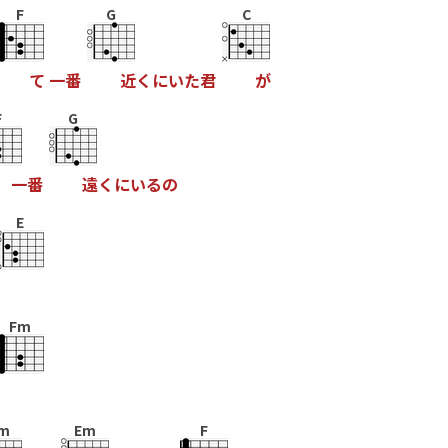
F
G
C
て
一
番
近
く
に
い
た
君
が
F
G
一
番
遠
く
に
い
る
の
E
Fm
m
Em
F