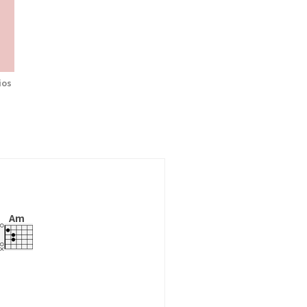
ios
Am