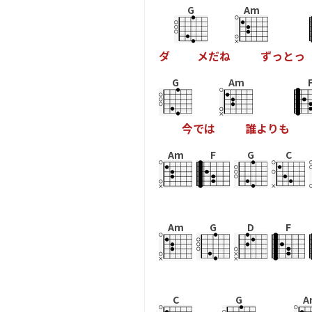
G
Am
ダ
メ
だ
ね
ず
っ
と
っ
G
Am
今
で
は
誰
よ
り
も
Am
F
G
C
Am
G
D
F
C
G
A