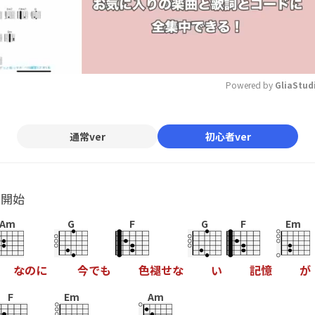
Powered by 
GliaStud
Mute
通常ver
初心者ver
ル開始
Am
G
F
G
F
Em
な
の
に
今
で
も
色
褪
せ
な
い
記
憶
が
F
Em
Am