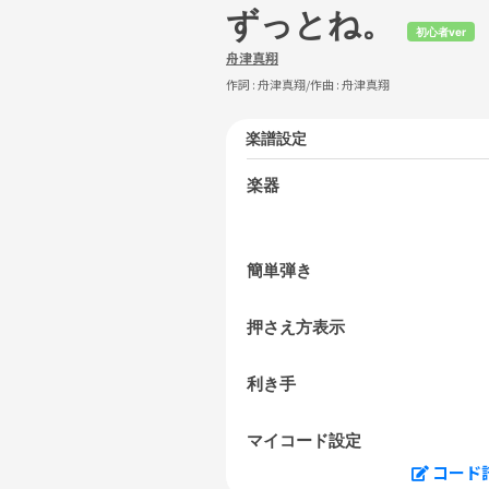
ずっとね。
初心者ver
舟津真翔
作詞 :
舟津真翔
/作曲 :
舟津真翔
楽譜設定
楽器
簡単弾き
押さえ方表示
利き手
マイコード設定
コード