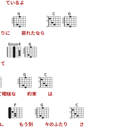
て
い
る
よ
G
C
G
た
り
に
戻
れ
た
な
ら
Gsus4
G
く
て
G
C
て
曖
昧
な
約
束
は
F
G
C
ね
。
も
う
別
々
の
ふ
た
り
さ