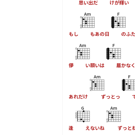
思
い
出
だ
け
が
輝
い
Am
F
も
し
も
あ
の
日
の
ふ
Am
F
儚
い
願
い
は
届
か
な
Am
F
あ
れ
だ
け
ず
っ
と
っ
G
Am
逢
え
な
い
ね
ず
っ
と