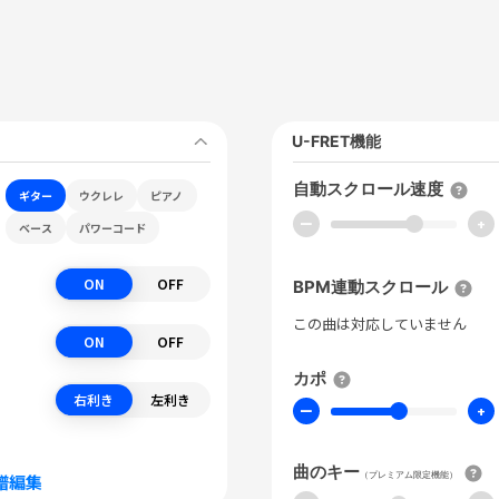
U-FRET機能
自動スクロール速度
ギター
ウクレレ
ピアノ
ー
+
ベース
パワーコード
ON
OFF
BPM連動スクロール
この曲は対応していません
ON
OFF
カポ
右利き
左利き
ー
+
曲のキー
（プレミアム限定機能）
譜編集