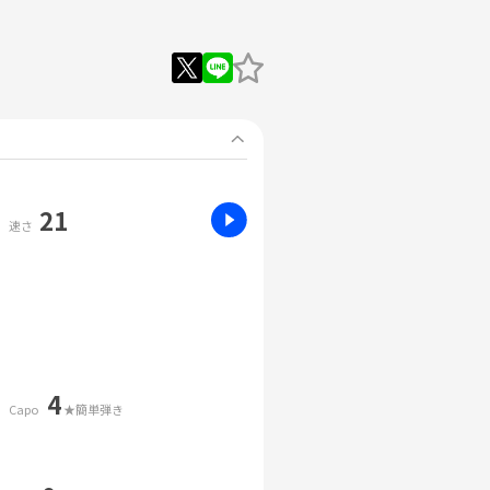
21
速さ
4
Capo
★簡単弾き