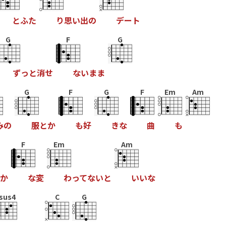
と
ふ
た
り
思
い
出
の
デ
ー
ト
G
F
G
ず
っ
と
消
せ
な
い
ま
ま
G
F
G
F
Em
Am
み
の
服
と
か
も
好
き
な
曲
も
F
Em
Am
か
な
変
わ
っ
て
な
い
と
い
い
な
sus4
C
G