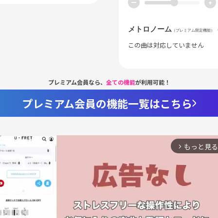
ー
+
メトロノーム
（プレミアム限定機能）
この曲は対応していません
プレミアム会員なら、
全ての機能
が利用可能！
プレミアム会員の機能一覧はこちら
もっと見る
arrow_forward_ios