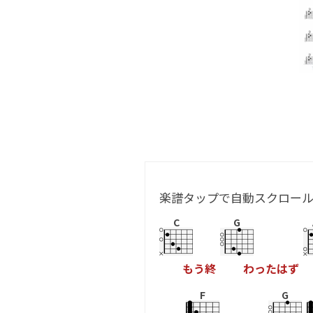
楽譜タップで自動スクロー
C
G
も
う
終
わ
っ
た
は
ず
F
G