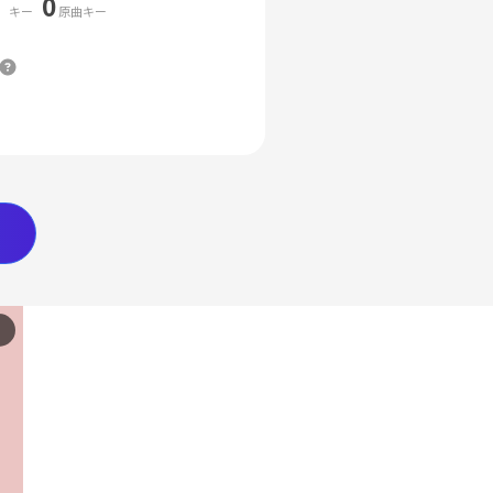
0
キー
原曲キー