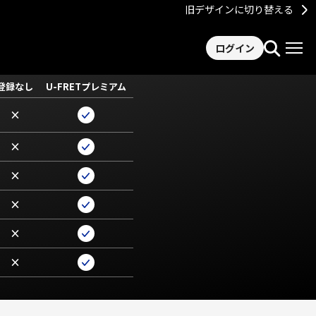
旧デザインに切り替える
ログイン
登録なし
U-FRETプレミアム
×
×
×
×
×
×