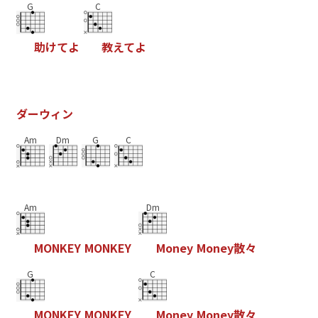
G
C
助
け
て
よ
教
え
て
よ
ダ
ー
ウ
ィ
ン
Am
Dm
G
C
Am
Dm
M
O
N
K
E
Y
M
O
N
K
E
Y
M
o
n
e
y
M
o
n
e
y
散
々
G
C
M
O
N
K
E
Y
M
O
N
K
E
Y
M
o
n
e
y
M
o
n
e
y
散
々