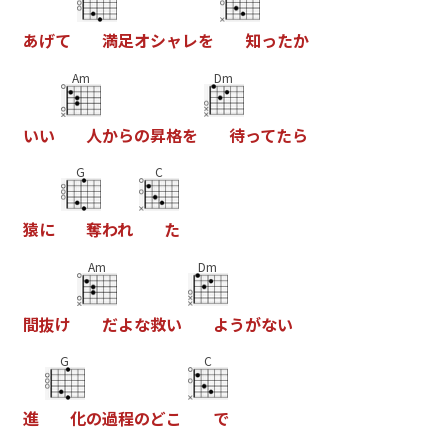
あ
げ
て
満
足
オ
シ
ャ
レ
を
知
っ
た
か
Am
Dm
い
い
人
か
ら
の
昇
格
を
待
っ
て
た
ら
G
C
猿
に
奪
わ
れ
た
Am
Dm
間
抜
け
だ
よ
な
救
い
よ
う
が
な
い
G
C
進
化
の
過
程
の
ど
こ
で