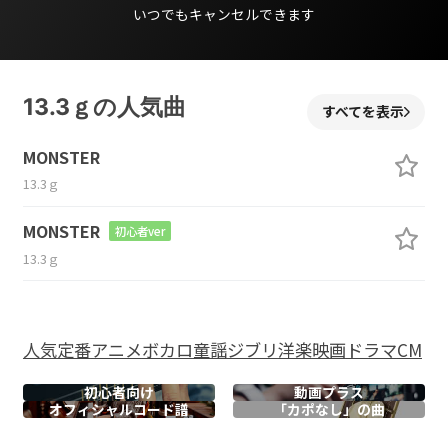
いつでもキャンセルできます
13.3ｇの人気曲
すべてを表示
MONSTER
13.3ｇ
MONSTER
初心者ver
13.3ｇ
人気
定番
アニメ
ボカロ
童謡
ジブリ
洋楽
映画
ドラマ
CM
初心者向け
動画プラス
オフィシャル
コード譜
「カポなし」の曲