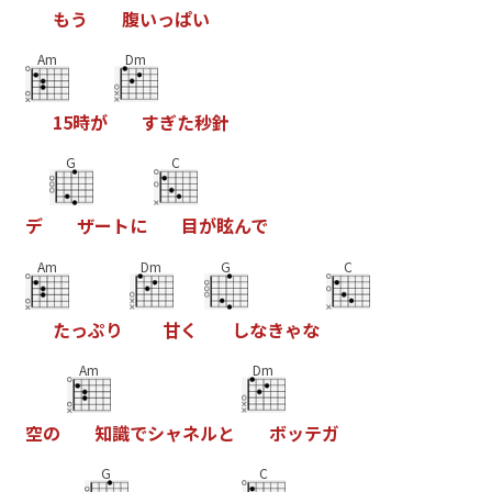
も
う
腹
い
っ
ぱ
い
Am
Dm
1
5
時
が
す
ぎ
た
秒
針
G
C
デ
ザ
ー
ト
に
目
が
眩
ん
で
Am
Dm
G
C
た
っ
ぷ
り
甘
く
し
な
き
ゃ
な
Am
Dm
空
の
知
識
で
シ
ャ
ネ
ル
と
ボ
ッ
テ
ガ
G
C