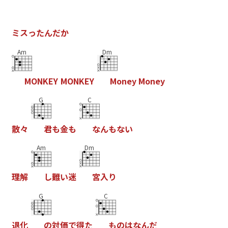
ミ
ス
っ
た
ん
だ
か
Am
Dm
M
O
N
K
E
Y
M
O
N
K
E
Y
M
o
n
e
y
M
o
n
e
y
G
C
散
々
君
も
金
も
な
ん
も
な
い
Am
Dm
理
解
し
難
い
迷
宮
入
り
G
C
退
化
の
対
価
で
得
た
も
の
は
な
ん
だ