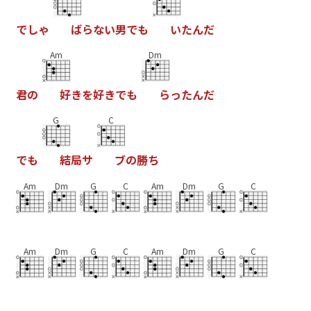
で
し
ゃ
ば
ら
な
い
男
で
も
い
た
ん
だ
Am
Dm
君
の
好
き
を
好
き
で
も
ら
っ
た
ん
だ
G
C
で
も
結
局
サ
ブ
の
勝
ち
Am
Dm
G
C
Am
Dm
G
C
Am
Dm
G
C
Am
Dm
G
C