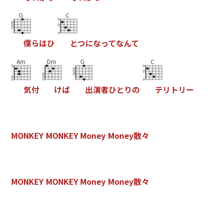
G
C
僕
ら
は
ひ
と
つ
に
な
っ
て
な
ん
て
Am
Dm
G
C
気
付
け
ば
出
演
者
ひ
と
り
の
テ
リ
ト
リ
ー
M
O
N
K
E
Y
M
O
N
K
E
Y
M
o
n
e
y
M
o
n
e
y
散
々
M
O
N
K
E
Y
M
O
N
K
E
Y
M
o
n
e
y
M
o
n
e
y
散
々