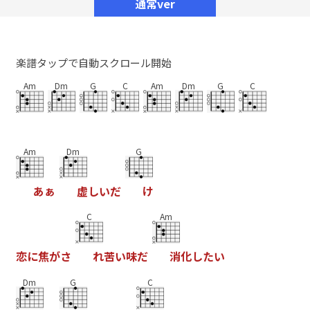
通常ver
楽譜タップで自動スクロール開始
Am
Dm
G
C
Am
Dm
G
C
Am
Dm
G
あ
ぁ
虚
し
い
だ
け
C
Am
恋
に
焦
が
さ
れ
苦
い
味
だ
消
化
し
た
い
Dm
G
C