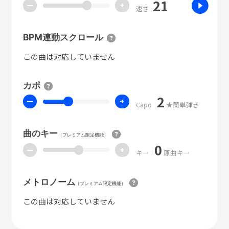
21
ー
+
速さ
BPM連動スクロール
この曲は対応していません
カポ
2
ー
+
Capo
★簡単弾き
曲のキー
（プレミアム限定機能）
0
ー
+
キー
原曲キー
メトロノーム
（プレミアム限定機能）
この曲は対応していません