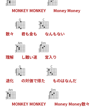
M
O
N
K
E
Y
M
O
N
K
E
Y
M
o
n
e
y
M
o
n
e
y
G
C
散
々
君
も
金
も
な
ん
も
な
い
Am
Dm
理
解
し
難
い
迷
宮
入
り
G
C
退
化
の
対
価
で
得
た
も
の
は
な
ん
だ
Am
Dm
M
O
N
K
E
Y
M
O
N
K
E
Y
M
o
n
e
y
M
o
n
e
y
散
々