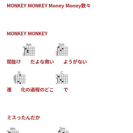
M
O
N
K
E
Y
M
O
N
K
E
Y
M
o
n
e
y
M
o
n
e
y
散
々
M
O
N
K
E
Y
M
O
N
K
E
Y
Am
Dm
間
抜
け
だ
よ
な
救
い
よ
う
が
な
い
G
C
進
化
の
過
程
の
ど
こ
で
ミ
ス
っ
た
ん
だ
か
Am
Dm