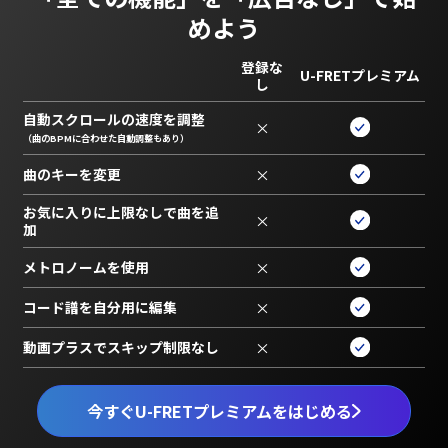
めよう
登録な
U-FRETプレミアム
し
自動スクロールの速度を調整
×
（曲のBPMに合わせた自動調整もあり）
曲のキーを変更
×
お気に入りに上限なしで曲を追
×
加
メトロノームを使用
×
コード譜を自分用に編集
×
動画プラスでスキップ制限なし
×
今すぐU-FRETプレミアムをはじめる