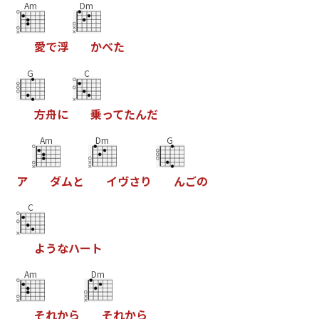
Am
Dm
愛
で
浮
か
べ
た
G
C
方
舟
に
乗
っ
て
た
ん
だ
Am
Dm
G
ア
ダ
ム
と
イ
ヴ
さ
り
ん
ご
の
C
よ
う
な
ハ
ー
ト
Am
Dm
そ
れ
か
ら
そ
れ
か
ら