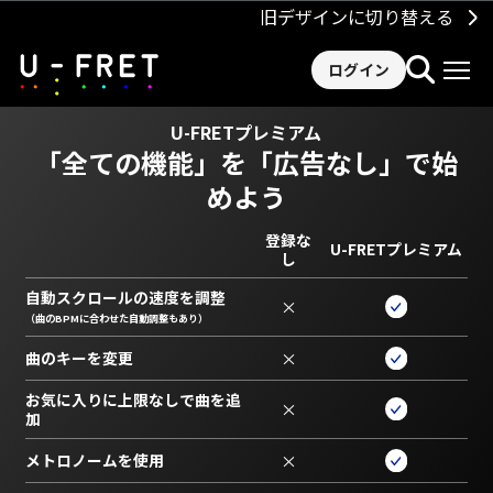
旧デザインに切り替える
ログイン
U-FRETプレミアム
「全ての機能」を
「広告なし」で始
めよう
登録な
U-FRETプレミアム
し
自動スクロールの速度を調整
×
（曲のBPMに合わせた自動調整もあり）
曲のキーを変更
×
お気に入りに上限なしで曲を追
×
加
メトロノームを使用
×