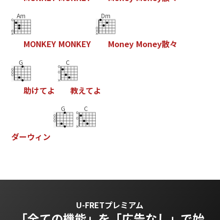
Am
Dm
M
O
N
K
E
Y
M
O
N
K
E
Y
M
o
n
e
y
M
o
n
e
y
散
々
G
C
助
け
て
よ
教
え
て
よ
G
C
ダ
ー
ウ
ィ
ン
U-FRETプレミアム
「全ての機能」を
「広告なし」で始