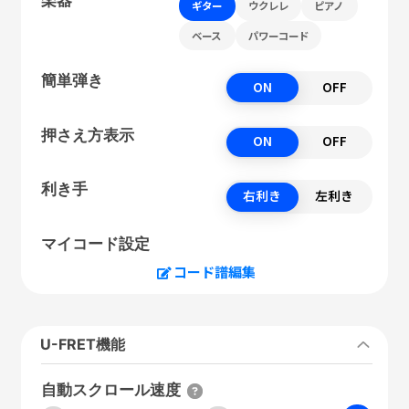
ギター
ウクレレ
ピアノ
ベース
パワーコード
簡単弾き
ON
OFF
押さえ方表示
ON
OFF
利き手
右利き
左利き
マイコード設定
コード譜編集
U-FRET機能
自動スクロール速度