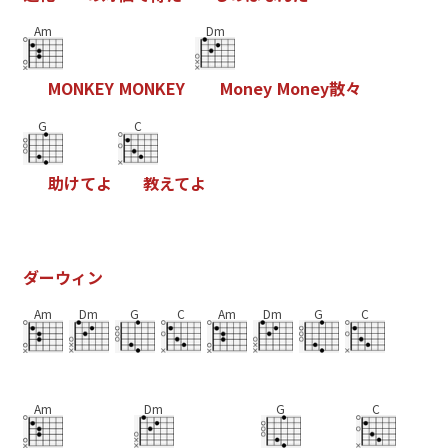
Am
Dm
M
O
N
K
E
Y
M
O
N
K
E
Y
M
o
n
e
y
M
o
n
e
y
散
々
G
C
助
け
て
よ
教
え
て
よ
ダ
ー
ウ
ィ
ン
Am
Dm
G
C
Am
Dm
G
C
Am
Dm
G
C