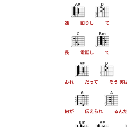
A#
D
遠
回
り
し
て
C
Bm
長
電
話
し
て
A#
D
お
れ
だ
っ
て
そ
う
実
G
A
何
が
伝
え
ら
れ
る
ん
Bm
A#