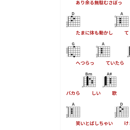
あ
り
余
る
無
駄
む
さ
ぼ
っ
D
A
た
ま
に
体
も
動
か
し
て
G
A
へ
つ
ら
っ
て
い
た
ら
Bm
A#
バ
カ
ら
し
い
歌
A
D
笑
い
と
ば
し
ち
ゃ
い
け