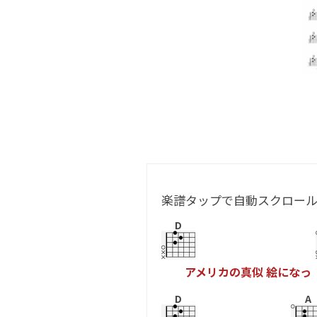
楽譜タップで自動スクロー
D
ア
メ
リ
カ
の
真
似
絵
に
な
っ
D
A