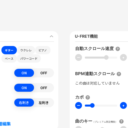
U-FRET機能
自動スクロール速度
ギター
ウクレレ
ピアノ
ー
+
ベース
パワーコード
ON
OFF
BPM連動スクロール
この曲は対応していません
ON
OFF
カポ
右利き
左利き
ー
+
曲のキー
（プレミアム限定機能）
譜編集