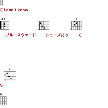
て
I
d
o
n
'
t
k
n
o
w
A#
C
D
ブ
ル
ー
ス
ウ
ェ
ー
ド
シ
ュ
ー
ズ
だ
っ
て
C
ん
A