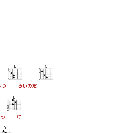
E
C
は
つ
ら
い
の
だ
D
だ
っ
け
D