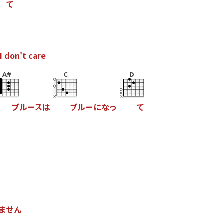
て
I
d
o
n
'
t
c
a
r
e
A#
C
D
ブ
ル
ー
ス
は
ブ
ル
ー
に
な
っ
て
ま
せ
ん