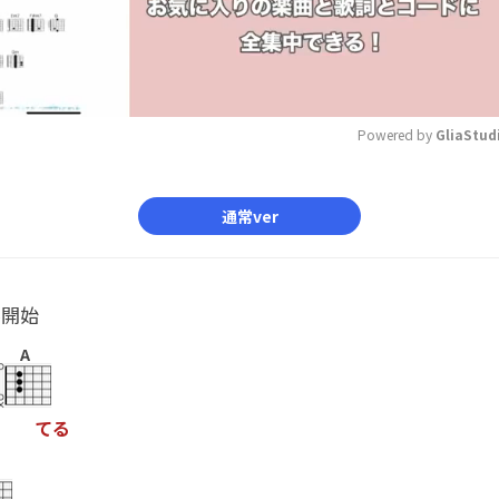
Powered by 
GliaStud
Mute
通常ver
ル開始
A
て
る