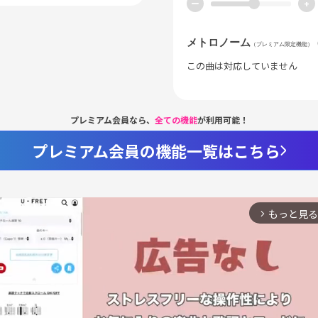
ー
+
メトロノーム
（プレミアム限定機能）
この曲は対応していません
プレミアム会員なら、
全ての機能
が利用可能！
プレミアム会員の機能一覧はこちら
もっと見る
arrow_forward_ios