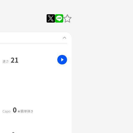
21
速さ
0
Capo
★簡単弾き