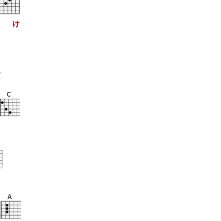
け
だ
C
A