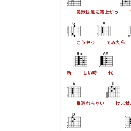
鼻
歌
は
風
に
舞
上
が
っ
G
A
こ
う
や
っ
て
み
た
ら
Bm
A#
新
し
い
時
代
A
D
乗
遅
れ
ち
ゃ
い
け
ま
せ
D