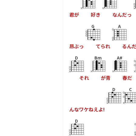
君
が
好
き
な
ん
だ
っ
G
A
昂
ぶ
っ
て
ら
れ
る
ん
D
Bm
A#
そ
れ
が
青
春
だ
D
C
ん
な
ワ
ケ
ね
え
よ
!
D