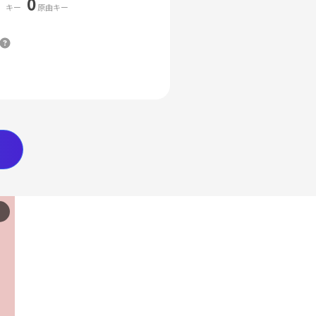
0
キー
原曲キー