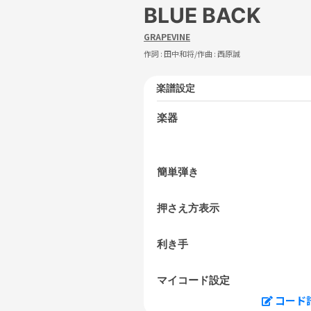
BLUE BACK
GRAPEVINE
作詞 :
田中和将
/作曲 :
西原誠
楽譜設定
楽器
簡単弾き
押さえ方表示
利き手
マイコード設定
コード