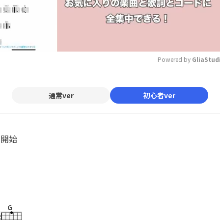
Powered by 
GliaStud
Mute
通常ver
初心者ver
ル開始
G