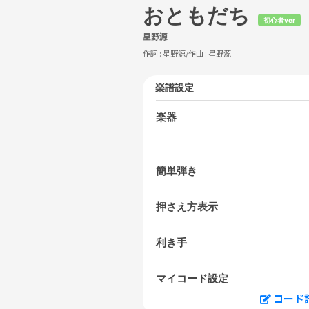
おともだち
初心者ver
星野源
作詞 :
星野源
/作曲 :
星野源
楽譜設定
楽器
簡単弾き
押さえ方表示
利き手
マイコード設定
コード