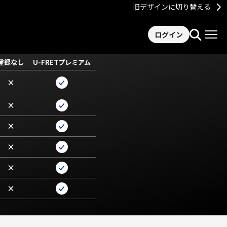
旧デザインに切り替える
ログイン
登録なし
U-FRETプレミアム
×
×
×
×
×
×