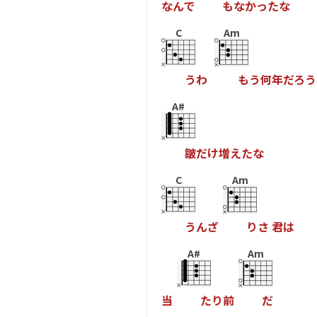
な
ん
で
も
な
か
っ
た
な
C
Am
う
わ
も
う
何
年
だ
ろ
う
A#
皺
だ
け
増
え
た
な
C
Am
う
ん
ざ
り
さ
君
は
A#
Am
当
た
り
前
だ