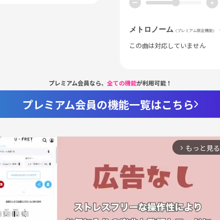
ー
+
メトロノーム
（プレミアム限定機能）
この曲は対応していません
プレミアム会員なら、
全ての機能
が利用可能！
プレミアム会員の機能一覧はこちら
もっと見る
arrow_forward_ios