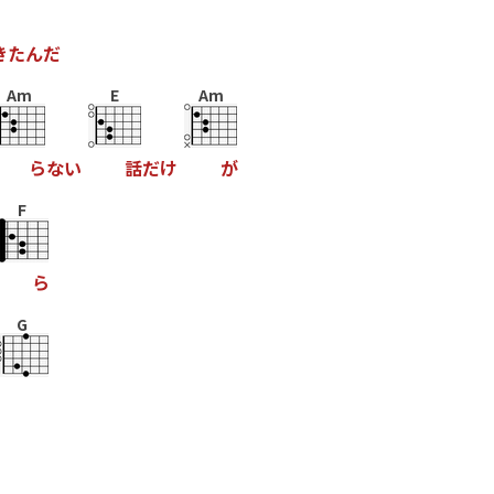
き
た
ん
だ
Am
E
Am
ら
な
い
話
だ
け
が
F
ら
G