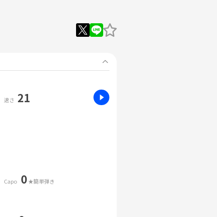
21
速さ
0
Capo
★簡単弾き