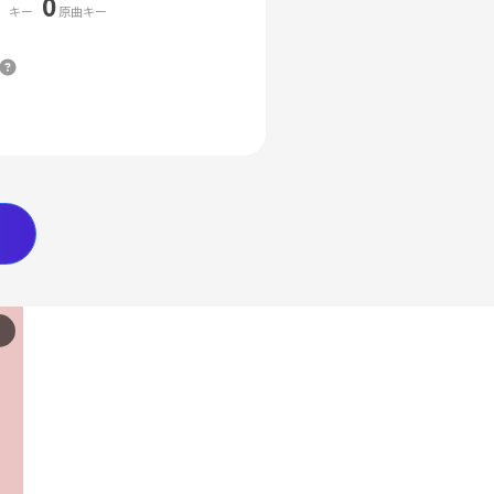
0
キー
原曲キー