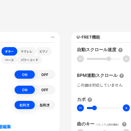
U-FRET機能
自動スクロール速度
ギター
ウクレレ
ピアノ
ー
+
ベース
パワーコード
ON
OFF
BPM連動スクロール
この曲は対応していません
ON
OFF
カポ
右利き
左利き
ー
+
曲のキー
（プレミアム限定機能）
譜編集