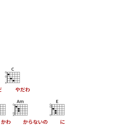
C
だ
や
だ
わ
Am
E
か
わ
か
ら
な
い
の
に