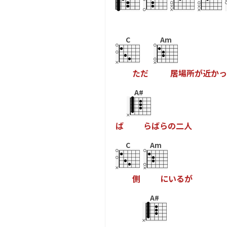
C
Am
た
だ
居
場
所
が
近
か
っ
A#
ば
ら
ば
ら
の
二
人
C
Am
側
に
い
る
が
A#