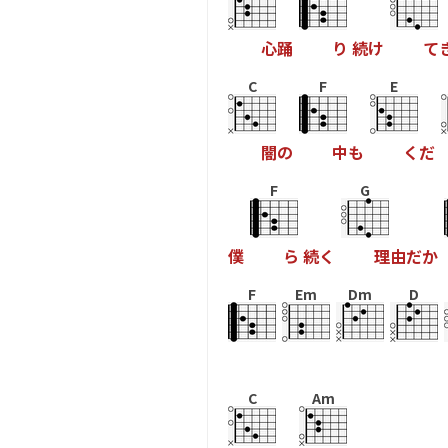
心
踊
り
続
け
て
C
F
E
闇
の
中
も
く
だ
F
G
僕
ら
続
く
理
由
だ
か
F
Em
Dm
D
C
Am