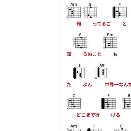
Am
G
F
知
っ
て
る
こ
と
G
Em
知
ら
ぬ
こ
と
も
F
A#
た
ぶ
ん
世
界
一
な
ん
C
F
E
ど
こ
ま
で
行
け
る
Am
F
G