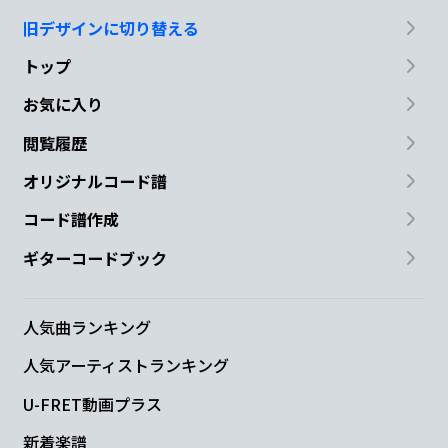
女
ひとり
の部屋には 悲
しすぎるわ
旧デザインに切り替える
Am
E
Am
E7
トップ
あな
た
お気に入り
閲覧履歴
Am
E7
オリジナルコード譜
酔いたくて泣きたくて ふるえるくちび
る
コード譜作成
E7
Am
ギターコードブック
そばに来て少しでも わがまま聞い
て
人気曲ランキング
Dm
Am
E7
人気アーティストランキング
追い
かけて 追い
かけて
追いかけて…
U-FRET動画プラス
Am
B
E
Am
新着楽譜