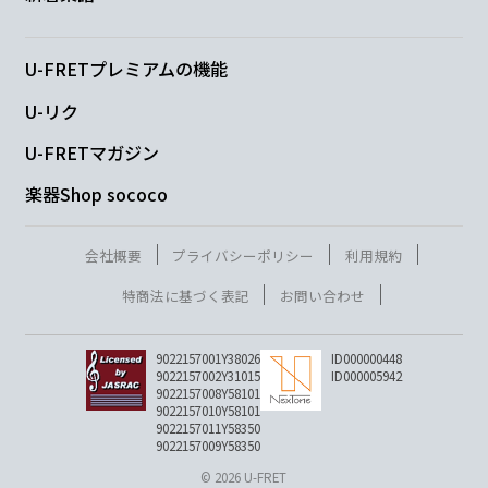
雪國
U-FRETプレミアムの機能
E7
Am
A7
U-リク
U-FRETマガジン
Dm
Am
楽器Shop sococo
会社概要
プライバシーポリシー
利用規約
Bm7-5
F
E
Am
特商法に基づく表記
お問い合わせ
9022157001Y38026
ID000000448
9022157002Y31015
ID000005942
9022157008Y58101
Am
Dm
G
C
E
9022157010Y58101
9022157011Y58350
9022157009Y58350
好き
な人
はいる
の あな
た
© 2026 U-FRET