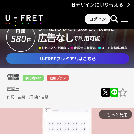
旧デザインに切り替える
ログイン
雪國
初心者ver
動画プラス
吉幾三
作詞 :
吉幾三
/作曲 :
吉幾三
もっと見る
arrow_forward_ios