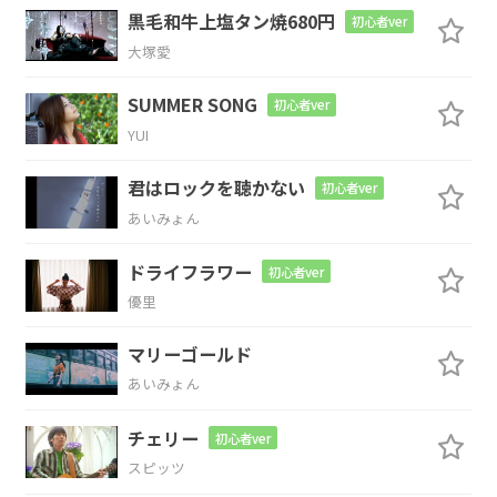
Am
A7
Dm
E
黒毛和牛上塩タン焼680円
初心者ver
大塚愛
暦
は
もう
少しで 今
年も終りです
Am
E
Am
E7
SUMMER SONG
初心者ver
YUI
ね
君はロックを聴かない
初心者ver
Am
E7
あいみょん
逢いたくて恋しくて 泣きたくなる
夜
ドライフラワー
初心者ver
優里
E7
Am
マリーゴールド
そばにいて少しでも 話を聞い
て
あいみょん
Dm
Am
E7
チェリー
初心者ver
スピッツ
追い
かけて 追い
かけて
追いかけて…雪