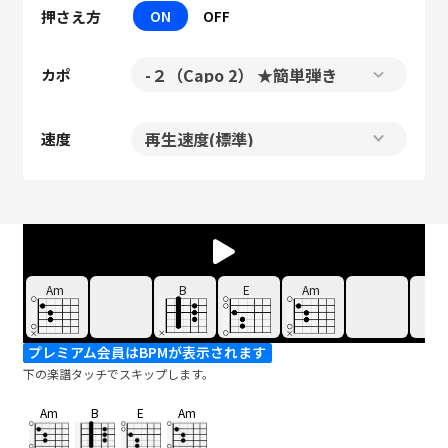
押さえ方
ON
OFF
カポ
速度
Am
B
E
Am
プレミアム会員はBPMが表示されます
下の楽譜タッチでスキップします。
Am
B
E
Am