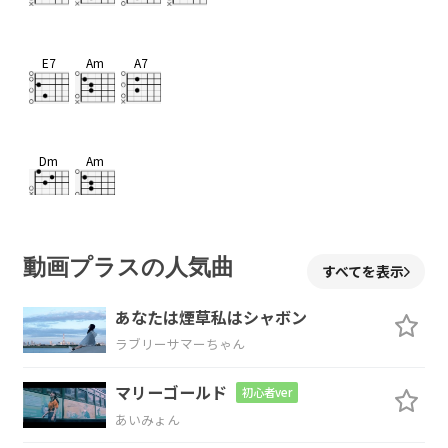
E7
Am
A7
Dm
Am
Bm7-5
F
E
Am
動画プラスの人気曲
すべてを表示
あなたは煙草私はシャボン
ラブリーサマーちゃん
Am
Dm
G
C
E
マリーゴールド
初心者ver
好き
よあな
た 今で
も今
でも
あいみょん