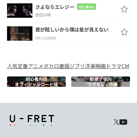
Am
さよならエレジー
初心者ver
菅田将暉
國
君が眩しいから僕は星が見えない
Dm
Am
SIX LOUNGE
人気
定番
アニメ
ボカロ
童謡
ジブリ
洋楽
映画
ドラマ
CM
Bm7-5
F
E
Am
初心者向け
動画プラス
オフィシャル
コード譜
「カポなし」の曲
Am
Dm
G
C
E
窓
に落ち
る 風
と雪
は
Am
A7
Dm
E