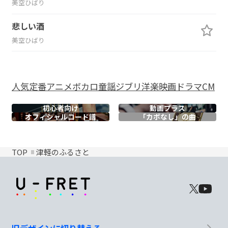
美空ひばり
悲しい酒
美空ひばり
人気
定番
アニメ
ボカロ
童謡
ジブリ
洋楽
映画
ドラマ
CM
初心者向け
動画プラス
オフィシャル
コード譜
「カポなし」の曲
TOP
津軽のふるさと