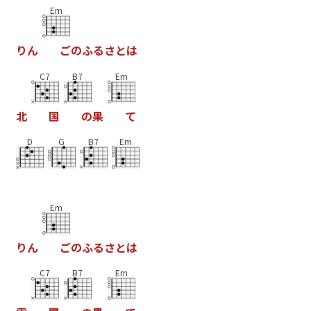
Em
り
ん
ご
の
ふ
る
さ
と
は
C7
B7
Em
北
国
の
果
て
D
G
B7
Em
Em
り
ん
ご
の
ふ
る
さ
と
は
C7
B7
Em