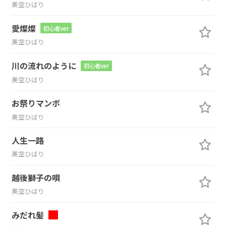
美空ひばり
愛燦燦
初心者ver
美空ひばり
川の流れのように
初心者ver
美空ひばり
お祭りマンボ
美空ひばり
人生一路
美空ひばり
越後獅子の唄
美空ひばり
みだれ髪