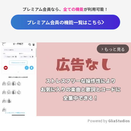
プレミアム会員なら、
全ての機能
が利用可能！
プレミアム会員の機能一覧はこちら
もっと見る
arrow_forward_ios
Powered by 
GliaStudios