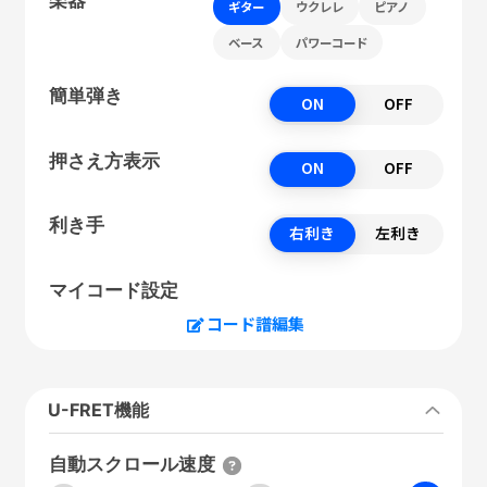
ギター
ウクレレ
ピアノ
ベース
パワーコード
簡単弾き
ON
OFF
押さえ方表示
ON
OFF
利き手
右利き
左利き
マイコード設定
コード譜編集
U-FRET機能
自動スクロール速度