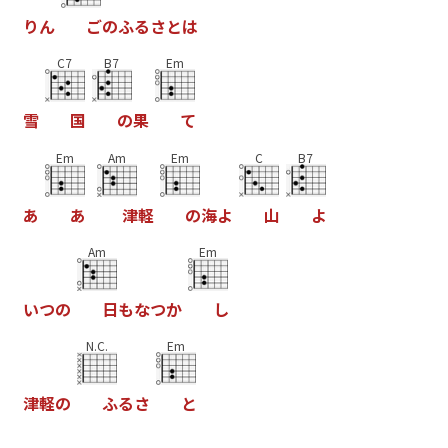
り
ん
ご
の
ふ
る
さ
と
は
C7
B7
Em
雪
国
の
果
て
Em
Am
Em
C
B7
あ
あ
津
軽
の
海
よ
山
よ
Am
Em
い
つ
の
日
も
な
つ
か
し
N.C.
Em
津
軽
の
ふ
る
さ
と