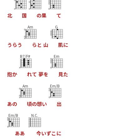
北
国
の
果
て
Am
G
う
ら
う
ら
と
山
肌
に
B7/F#
Em
抱
か
れ
て
夢
を
見
た
Am
Em/B
あ
の
頃
の
想
い
出
Em/B
N.C.
あ
あ
今
い
ず
こ
に