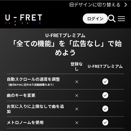
旧デザインに切り替える
ログイン
U-FRETプレミアム
「全ての機能」を
「広告なし」で始
めよう
登録な
U-FRETプレミアム
し
自動スクロールの速度を調整
×
（曲のBPMに合わせた自動調整もあり）
曲のキーを変更
×
お気に入りに上限なしで曲を追
×
加
メトロノームを使用
×