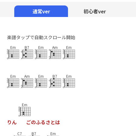
Mute
通常ver
初心者ver
楽譜タップで自動スクロール開始
Em
B7
Em
Am
Em
Em
Am
Em
B7
Em
Em
り
ん
ご
の
ふ
る
さ
と
は
C7
B7
Em