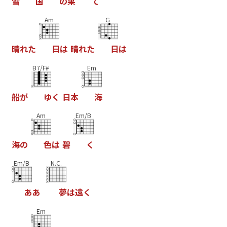
雪
国
の
果
て
Am
G
晴
れ
た
日
は
晴
れ
た
日
は
B7/F#
Em
船
が
ゆ
く
日
本
海
Am
Em/B
海
の
色
は
碧
く
Em/B
N.C.
あ
あ
夢
は
遠
く
Em