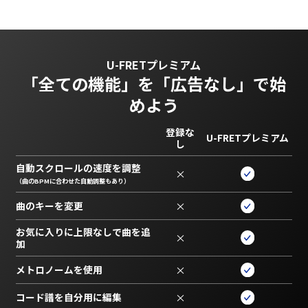
U-FRETプレミアム
「全ての機能」を
「広告なし」で始
めよう
登録な
U-FRETプレミアム
し
自動スクロールの速度を調整
×
（曲のBPMに合わせた自動調整もあり）
曲のキーを変更
×
お気に入りに上限なしで曲を追
×
加
メトロノームを使用
×
コード譜を自分用に編集
×