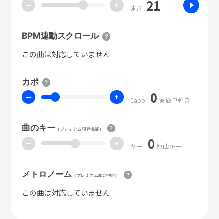
21
ー
+
速さ
BPM連動スクロール
この曲は対応していません
カポ
0
ー
+
Capo
★簡単弾き
曲のキー
（プレミアム限定機能）
0
ー
+
キー
原曲キー
メトロノーム
（プレミアム限定機能）
この曲は対応していません