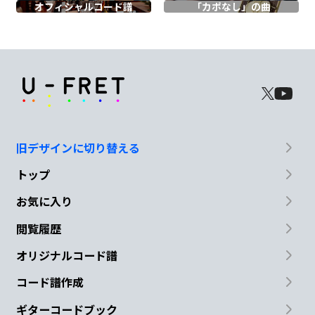
オフィシャル
コード譜
「カポなし」の曲
Cm7
F7
woo...
B♭maj7
F/A
Gm7
話したい
伝えたい いつも
言いだせ
旧デザインに切り替える
B♭/C
トップ
なくて
お気に入り
閲覧履歴
F
C/E
Dm7
オリジナルコード譜
これじゃない あ
れもいや それは
深
コード譜作成
ギターコードブック
刻で