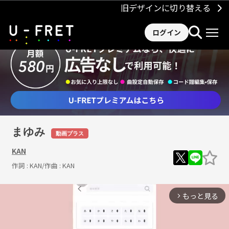
旧デザインに切り替える
ログイン
まゆみ
動画プラス
KAN
作詞 :
KAN
/作曲 :
KAN
もっと見る
arrow_forward_ios