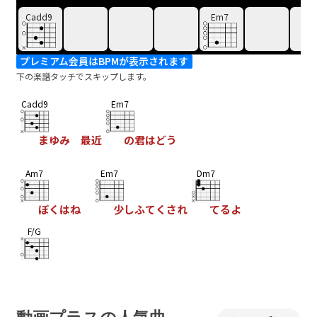
Cadd9
Em7
プレミアム会員はBPMが表示されます
下の楽譜タッチでスキップします。
Cadd9
Em7
まゆみ 最近
の君はどう
Am7
Em7
Dm7
ぼくはね
少しふてくされ
てるよ
F/G
Cadd9
Em7