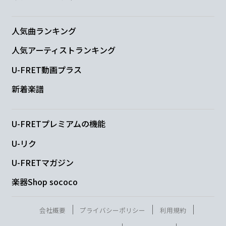
Cm7
F7
人気曲ランキング
woo...
人気アーティストランキング
U-FRET動画プラス
B♭maj7
F/A
新着楽譜
だましあい なぐ
さめあい
Gm7
Csus4
C
U-FRETプレミアムの機能
U-リク
心もたな
い
よ
U-FRETマガジン
Dm7
F/G
楽器Shop sococo
会社概要
プライバシーポリシー
利用規約
Cadd9
Em7
Am7