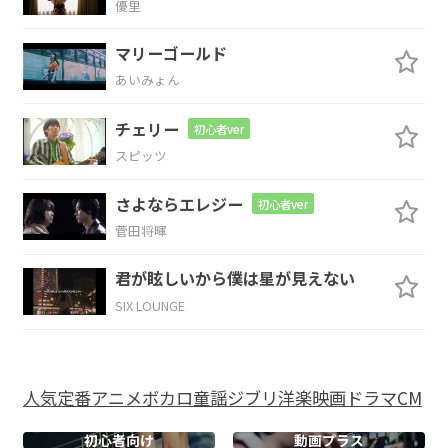
F/G
優里
マリーゴールド
あいみょん
Cadd9
Em7
チェリー
初心者ver
まゆみ ぼくは見て
るだけだけど
スピッツ
Am7
Em7
さよならエレジー
初心者ver
菅田将暉
知らない
誰かが
君が眩しいから僕は星が見えない
Fm
C
SIX LOUNGE
つみとってくのも少しこわいんだよ
人気
定番
アニメ
ボカロ
童謡
ジブリ
洋楽
映画
ドラマ
CM
F
C/E
Dm7
初心者向け
動画プラス
可もない 不
可もない そんな
生活に