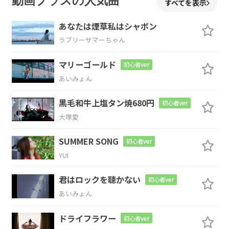
動画プラスの人気曲
すべてを表示
まゆみ つまらない
時のために
あなたは煙草私はシャボン
Am7
Em7
ラブリーサマーちゃん
マリーゴールド
なんとなく
なんとなく
初心者ver
あいみょん
Fm
C
黒毛和牛上塩タン焼680円
初心者ver
うたなんかをつくってみたんだよ
大塚愛
Cadd9
Em7
SUMMER SONG
初心者ver
YUI
まゆみ 君は都
会のすみで
君はロックを聴かない
初心者ver
Am7
Em7
Dm7
あいみょん
こっそりとわ
らってた小さな
花で
ドライフラワー
初心者ver