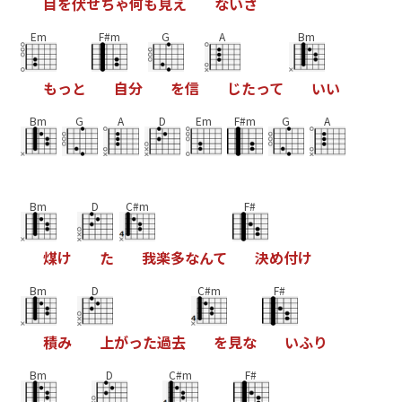
目
を
伏
せ
ち
ゃ
何
も
見
え
な
い
さ
Em
F#m
G
A
Bm
も
っ
と
自
分
を
信
じ
た
っ
て
い
い
Bm
G
A
D
Em
F#m
G
A
Bm
D
C#m
F#
煤
け
た
我
楽
多
な
ん
て
決
め
付
け
Bm
D
C#m
F#
積
み
上
が
っ
た
過
去
を
見
な
い
ふ
り
Bm
D
C#m
F#