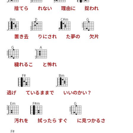
捨
て
ら
れ
な
い
理
由
に
捉
わ
れ
Bm
D
C#m
G
置
き
去
り
に
さ
れ
た
夢
の
欠
片
G
A
穢
れ
る
こ
と
怖
れ
F#
Bm
逃
げ
て
い
る
ま
ま
で
い
い
の
か
い
？
Em
F#m
G
汚
れ
を
拭
っ
た
ら
す
ぐ
に
見
つ
か
る
さ
F#