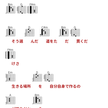
Bm
G
F#m
Bm
D
C#m
Bm
G
そ
う
選
ん
だ
道
を
た
だ
貫
く
だ
F#m
け
さ
Em
D
G
生
き
る
場
所
を
自
分
自
身
で
作
る
の
A
Bm