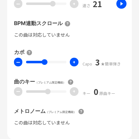
21
ー
+
速さ
BPM連動スクロール
この曲は対応していません
カポ
3
ー
+
Capo
★簡単弾き
曲のキー
（プレミアム限定機能）
0
ー
+
キー
原曲キー
メトロノーム
（プレミアム限定機能）
この曲は対応していません