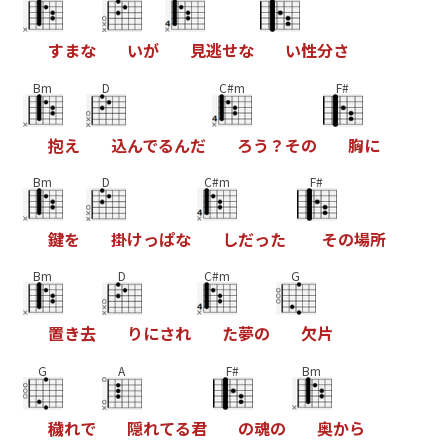
す
ま
な
い
が
見
逃
せ
な
い
性
分
さ
Bm
D
C#m
F#
抱
え
込
ん
で
る
ん
だ
ろ
う
？
そ
の
胸
に
Bm
D
C#m
F#
鍵
を
掛
け
っ
ぱ
な
し
だ
っ
た
そ
の
場
所
Bm
D
C#m
G
置
き
去
り
に
さ
れ
た
夢
の
欠
片
G
A
F#
Bm
穢
れ
で
隠
れ
て
る
君
の
魂
の
奥
か
ら