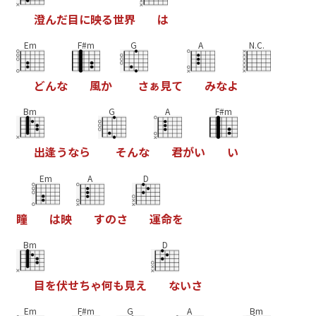
澄
ん
だ
目
に
映
る
世
界
は
Em
F#m
G
A
N.C.
ど
ん
な
風
か
さ
ぁ
見
て
み
な
よ
Bm
G
A
F#m
出
逢
う
な
ら
そ
ん
な
君
が
い
い
Em
A
D
瞳
は
映
す
の
さ
運
命
を
Bm
D
目
を
伏
せ
ち
ゃ
何
も
見
え
な
い
さ
Em
F#m
G
A
Bm