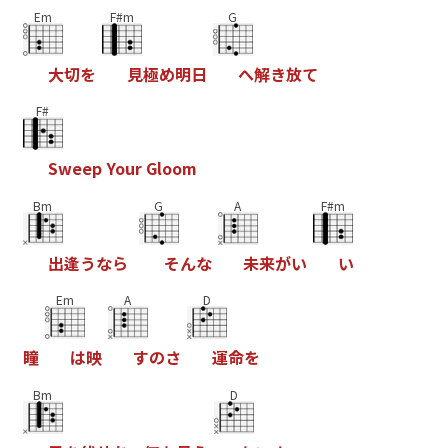
Em
F#m
G
大
切
を
見
極
め
明
日
へ
解
き
放
て
F#
S
w
e
e
p
Y
o
u
r
G
l
o
o
m
Bm
G
A
F#m
出
逢
う
な
ら
そ
ん
な
未
来
が
い
い
Em
A
D
瞳
は
映
す
の
さ
運
命
を
Bm
D