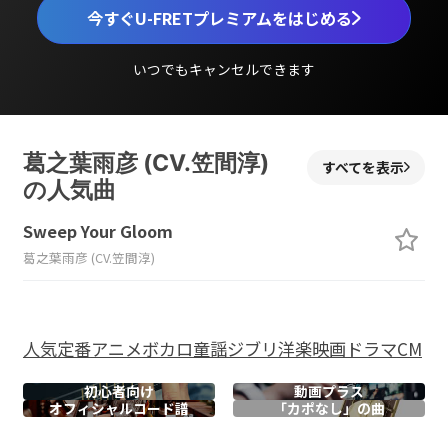
今すぐU-FRETプレミアムをはじめる
いつでもキャンセルできます
葛之葉雨彦 (CV.笠間淳)
すべてを表示
の人気曲
Sweep Your Gloom
葛之葉雨彦 (CV.笠間淳)
人気
定番
アニメ
ボカロ
童謡
ジブリ
洋楽
映画
ドラマ
CM
初心者向け
動画プラス
オフィシャル
コード譜
「カポなし」の曲