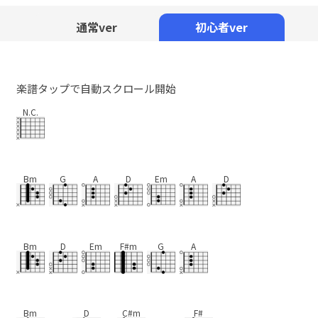
Mute
通常ver
初心者ver
楽譜タップで自動スクロール開始
N.C.
Bm
G
A
D
Em
A
D
Bm
D
Em
F#m
G
A
Bm
D
C#m
F#