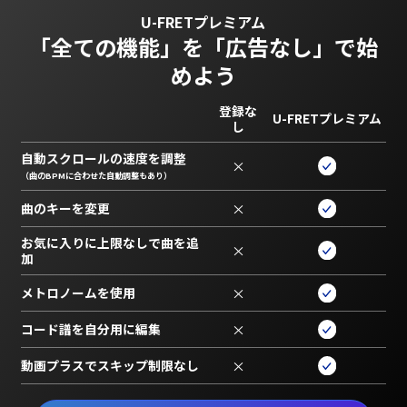
U-FRETプレミアム
「全ての機能」を
「広告なし」で始
めよう
登録な
U-FRETプレミアム
し
自動スクロールの速度を調整
×
（曲のBPMに合わせた自動調整もあり）
曲のキーを変更
×
お気に入りに上限なしで曲を追
×
加
メトロノームを使用
×
コード譜を自分用に編集
×
動画プラスでスキップ制限なし
×