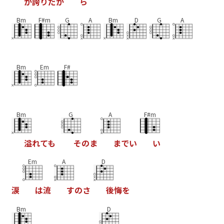
が
誇
り
だ
か
ら
Bm
F#m
G
A
Bm
D
G
A
Bm
Em
F#
Bm
G
A
F#m
溢
れ
て
も
そ
の
ま
ま
で
い
い
Em
A
D
涙
は
流
す
の
さ
後
悔
を
Bm
D