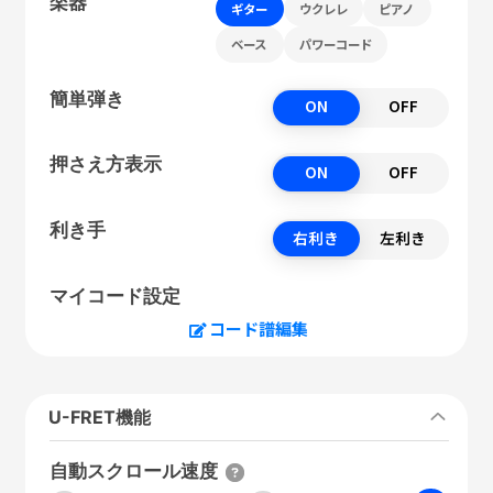
楽器
ギター
ウクレレ
ピアノ
ベース
パワーコード
簡単弾き
ON
OFF
押さえ方表示
ON
OFF
利き手
右利き
左利き
マイコード設定
コード譜編集
U-FRET機能
自動スクロール速度