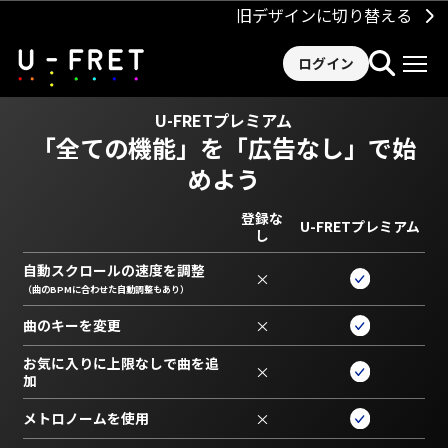
旧デザインに切り替える
ログイン
U-FRETプレミアム
「全ての機能」を
「広告なし」で始
めよう
登録な
U-FRETプレミアム
し
自動スクロールの速度を調整
×
（曲のBPMに合わせた自動調整もあり）
曲のキーを変更
×
お気に入りに上限なしで曲を追
×
加
メトロノームを使用
×