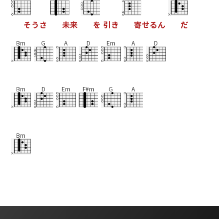
そ
う
さ
未
来
を
引
き
寄
せ
る
ん
だ
Bm
G
A
D
Em
A
D
Bm
D
Em
F#m
G
A
Bm