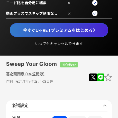
コード譜を自分用に編集
×
動画プラスでスキップ制限なし
×
今すぐU-FRETプレミアムをはじめる
いつでもキャンセルできます
Sweep Your Gloom
初心者ver
葛之葉雨彦 (CV.笠間淳)
作詞 :
松井洋平
/作曲 :
小野貴光
楽譜設定