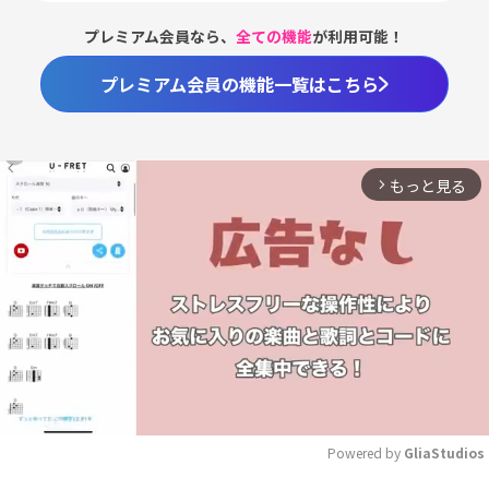
プレミアム会員なら、
全ての機能
が利用可能！
プレミアム会員の機能一覧はこちら
もっと見る
arrow_forward_ios
Powered by 
GliaStudios