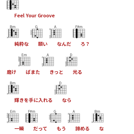
F
e
e
l
Y
o
u
r
G
r
o
o
v
e
Bm
G
A
F#m
純
粋
な
願
い
な
ん
だ
ろ
？
Em
A
D
磨
け
ば
ま
た
き
っ
と
光
る
Bm
D
輝
き
を
手
に
入
れ
る
な
ら
Em
F#m
G
A
Bm
一
瞬
だ
っ
て
も
う
諦
め
る
な