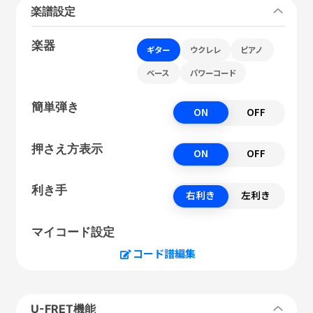
楽譜設定
楽器
ギター
ウクレレ
ピアノ
ベース
パワーコード
簡単弾き
ON
OFF
押さえ方表示
ON
OFF
利き手
右利き
左利き
マイコード設定
コード譜編集
U-FRET機能