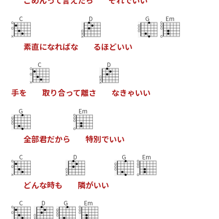
ご
め
ん
っ
て
言
え
た
ら
そ
れ
で
い
い
C
D
G
Em
素
直
に
な
れ
ば
な
る
ほ
ど
い
い
C
D
手
を
取
り
合
っ
て
離
さ
な
き
ゃ
い
い
G
Em
全
部
君
だ
か
ら
特
別
で
い
い
C
D
G
Em
ど
ん
な
時
も
隣
が
い
い
C
D
G
Em