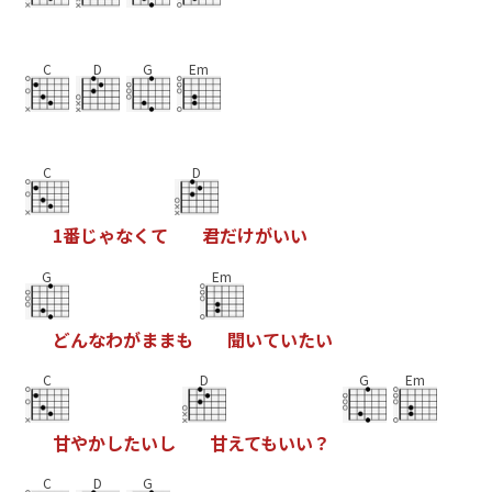
C
D
G
Em
C
D
1
番
じ
ゃ
な
く
て
君
だ
け
が
い
い
G
Em
ど
ん
な
わ
が
ま
ま
も
聞
い
て
い
た
い
C
D
G
Em
甘
や
か
し
た
い
し
甘
え
て
も
い
い
？
C
D
G