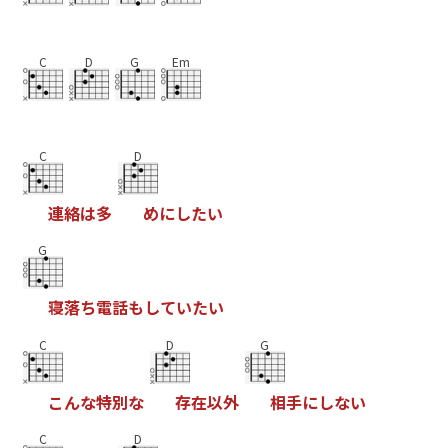
C
D
G
Em
C
D
連
絡
は
多
め
に
し
た
い
G
寝
落
ち
電
話
も
し
て
い
た
い
C
D
G
こ
ん
な
特
別
な
存
在
以
外
相
手
に
し
な
い
C
D