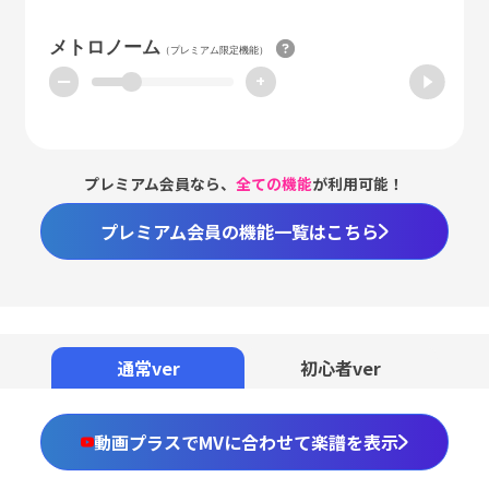
メトロノーム
（プレミアム限定機能）
ー
+
プレミアム会員なら、
全ての機能
が利用可能！
プレミアム会員の機能一覧はこちら
Loaded
:
59.02%
/
Unmute
通常ver
初心者ver
動画プラスでMVに合わせて楽譜を表示