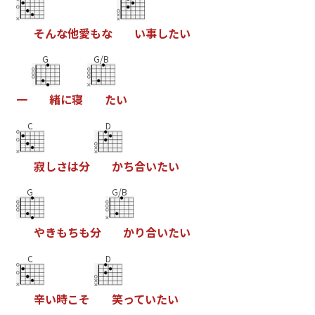
そ
ん
な
他
愛
も
な
い
事
し
た
い
G
G/B
一
緒
に
寝
た
い
C
D
寂
し
さ
は
分
か
ち
合
い
た
い
G
G/B
や
き
も
ち
も
分
か
り
合
い
た
い
C
D
辛
い
時
こ
そ
笑
っ
て
い
た
い