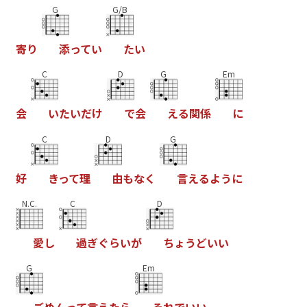
G
G/B
寄
り
添
っ
て
い
た
い
C
D
G
Em
会
い
た
い
だ
け
で
会
え
る
関
係
に
C
D
G
好
き
っ
て
理
由
も
な
く
言
え
る
よ
う
に
N.C.
C
D
愛
し
過
ぎ
ぐ
ら
い
が
ち
ょ
う
ど
い
い
G
Em