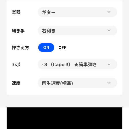
楽器
利き手
押さえ方
ON
OFF
カポ
速度