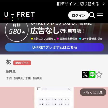
旧デザインに切り替える
ログイン
花
動画プラス
藤井風
作詞 :
藤井風
/作曲 :
藤井風
もっと見る
arrow_forward_ios