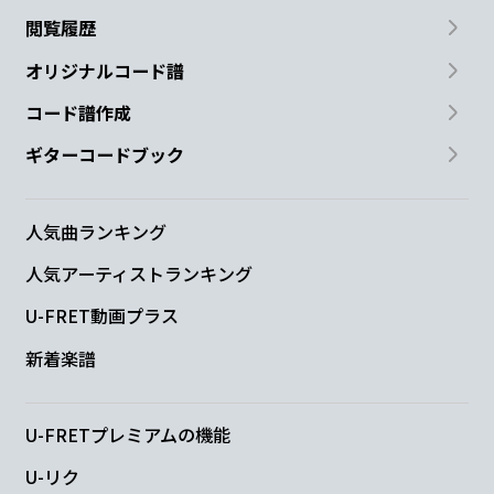
閲覧履歴
僕らを
感
じて
た
オリジナルコード譜
C/E
Dm7
E7
コード譜作成
咲かせに
いく
よ
ギターコードブック
G/A
A7
人気曲ランキング
内なる
花
を
人気アーティストランキング
Dm7
F/G
C
F
C/E
U-FRET動画プラス
新着楽譜
Dm7
F/G
C
A7
U-FRETプレミアムの機能
U-リク