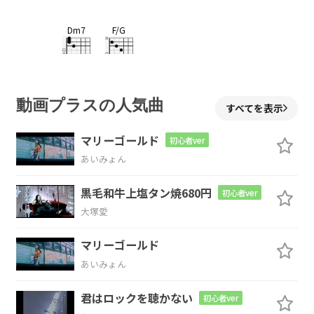
Dm7
F/G
枯れてい
く
C
A7
動画プラスの人気曲
すべてを表示
今この
瞬間
も
マリーゴールド
初心者ver
あいみょん
Dm7
F/G
黒毛和牛上塩タン焼680円
初心者ver
咲いてい
る
大塚愛
C
A7
マリーゴールド
あいみょん
全ては
溶けてい
く
君はロックを聴かない
初心者ver
Dm7
F/G