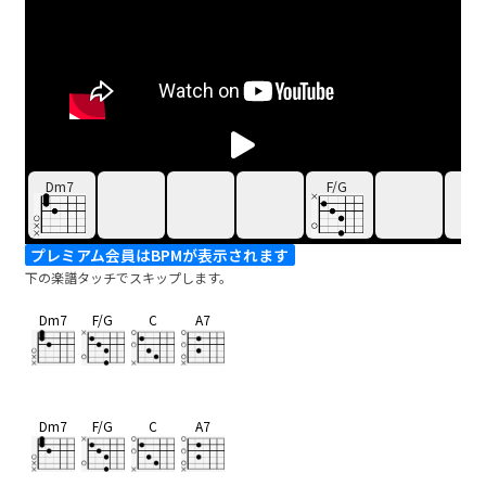
Dm7
F/G
プレミアム会員はBPMが表示されます
下の楽譜タッチでスキップします。
Dm7
F/G
C
A7
Dm7
F/G
C
A7