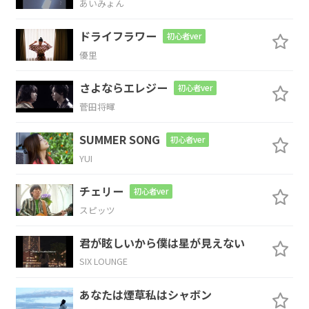
あいみょん
何が出
来るのだ
ろうか
ドライフラワー
初心者ver
優里
C
F#m7-5
F
さよならエレジー
初心者ver
誰を生
きよう
か
な
菅田将暉
C/E
Dm7
E7
SUMMER SONG
初心者ver
YUI
みんな
儚
い
チェリー
初心者ver
G/A
A7
スピッツ
みんな
尊
い
君が眩しいから僕は星が見えない
SIX LOUNGE
Dm7
F/G
あなたは煙草私はシャボン
しわしわに
萎れた花束