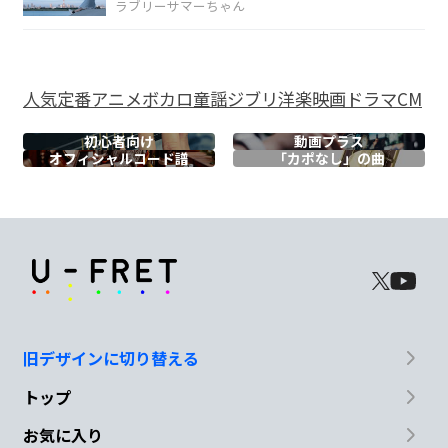
ラブリーサマーちゃん
C
F
小わきに抱
えて
人気
定番
アニメ
ボカロ
童謡
ジブリ
洋楽
映画
ドラマ
CM
Bm7-5
E7
初心者向け
動画プラス
オフィシャル
コード譜
「カポなし」の曲
永遠に
変わらぬ輝き
G/A
A7
探して
た
Dm7
F/G
旧デザインに切り替える
僕らを
信じて
みた
トップ
C
F#m7-5
F
お気に入り