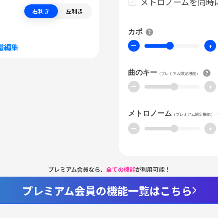
メトロノームを同時
右利き
左利き
カポ
ー
+
譜編集
曲のキー
（プレミアム限定機能）
ー
+
メトロノーム
（プレミアム限定機能）
ー
+
プレミアム会員なら、
全ての機能
が利用可能！
プレミアム会員の機能一覧はこちら