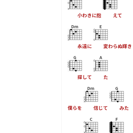
小
わ
き
に
抱
え
て
Dm
E
永
遠
に
変
わ
ら
ぬ
輝
き
G
A
探
し
て
た
Dm
G
僕
ら
を
信
じ
て
み
た
C
F