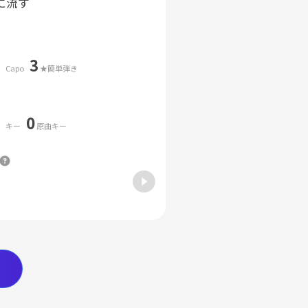
に流す
3
Capo
★簡単弾き
0
キー
原曲キー