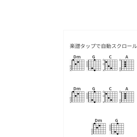
楽譜タップで自動スクロー
Dm
G
C
A
Dm
G
C
A
Dm
G