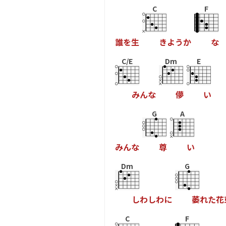
C
F
誰
を
生
き
よ
う
か
な
C/E
Dm
E
み
ん
な
儚
い
G
A
み
ん
な
尊
い
Dm
G
し
わ
し
わ
に
萎
れ
た
花
C
F