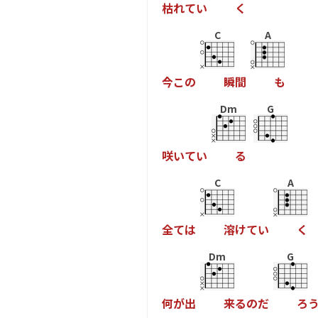
枯
れ
て
い
く
C
A
今
こ
の
瞬
間
も
Dm
G
咲
い
て
い
る
C
A
全
て
は
溶
け
て
い
く
Dm
G
何
が
出
来
る
の
だ
ろ