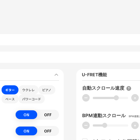
U-FRET機能
自動スクロール速度
ギター
ウクレレ
ピアノ
ー
+
ベース
パワーコード
ON
OFF
BPM連動スクロール
BPM連
ー
+
ON
OFF