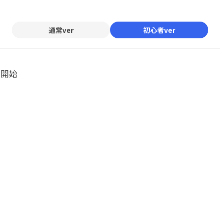
Mute
通常ver
初心者ver
ル開始