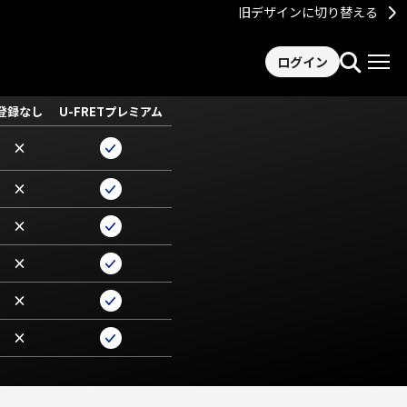
旧デザインに切り替える
ログイン
登録なし
U-FRETプレミアム
×
×
×
×
×
×