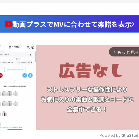
動画プラスでMVに合わせて楽譜を表示
もっと見る
arrow_forward_ios
Powered by 
GliaStud