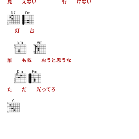
見
え
な
い
行
け
な
い
D7
Fm
灯
台
Em
Am
誰
も
救
お
う
と
思
う
な
Dm
Fm
た
だ
光
っ
て
ろ
C