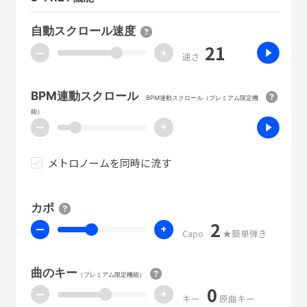
自動スクロール速度
21
ー
+
速さ
BPM連動スクロール
BPM連動スクロール（プレミアム限定機
能）
ー
+
メトロノームを同時に流す
カポ
2
ー
+
Capo
★簡単弾き
曲のキー
（プレミアム限定機能）
0
ー
+
キー
原曲キー