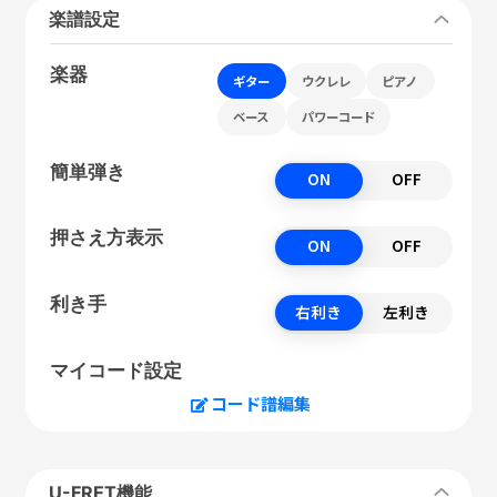
楽譜設定
楽器
ギター
ウクレレ
ピアノ
ベース
パワーコード
簡単弾き
ON
OFF
押さえ方表示
ON
OFF
利き手
右利き
左利き
マイコード設定
コード譜編集
U-FRET機能