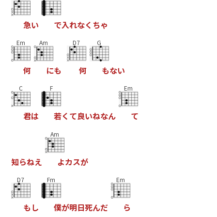
急
い
で
入
れ
な
く
ち
ゃ
Em
Am
D7
G
何
に
も
何
も
な
い
C
F
Em
君
は
若
く
て
良
い
ね
な
ん
て
Am
知
ら
ね
え
よ
カ
ス
が
D7
Fm
Em
も
し
僕
が
明
日
死
ん
だ
ら