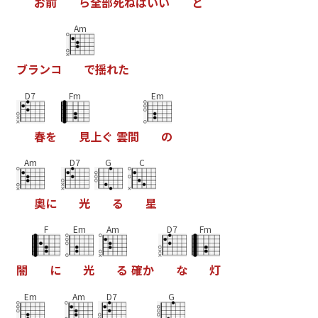
お
前
ら
全
部
死
ね
ば
い
い
と
Am
ブ
ラ
ン
コ
で
揺
れ
た
D7
Fm
Em
春
を
見
上
ぐ
雲
間
の
Am
D7
G
C
奧
に
光
る
星
F
Em
Am
D7
Fm
闇
に
光
る
確
か
な
灯
Em
Am
D7
G