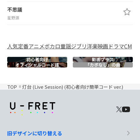
不思議
星野源
人気
定番
アニメ
ボカロ
童謡
ジブリ
洋楽
映画
ドラマ
CM
初心者向け
動画プラス
オフィシャル
コード譜
「カポなし」の曲
TOP
灯台 (Live Session) (初心者向け簡単コード ver.)
旧デザインに切り替える