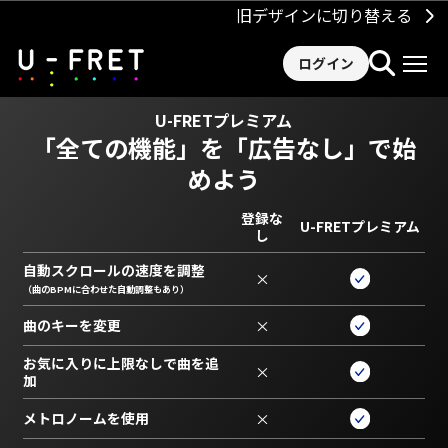
旧デザインに切り替える
ログイン
U-FRETプレミアム
「全ての機能」を
「広告なし」で始
めよう
登録な
U-FRETプレミアム
し
自動スクロールの速度を調整
×
（曲のBPMに合わせた自動調整もあり）
曲のキーを変更
×
お気に入りに上限なしで曲を追
×
加
メトロノームを使用
×