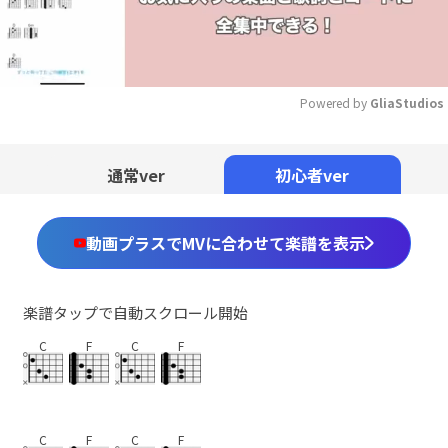
Powered by 
GliaStudios
Mute
通常ver
初心者ver
動画プラスでMVに合わせて楽譜を表示
楽譜タップで自動スクロール開始
C
F
C
F
C
F
C
F