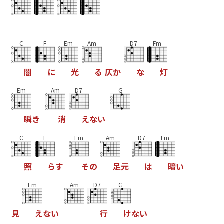
C
F
Em
Am
D7
Fm
闇
に
光
る
仄
か
な
灯
Em
Am
D7
G
瞬
き
消
え
な
い
C
F
Em
Am
D7
Fm
照
ら
す
そ
の
足
元
は
暗
い
Em
Am
D7
G
見
え
な
い
行
け
な
い