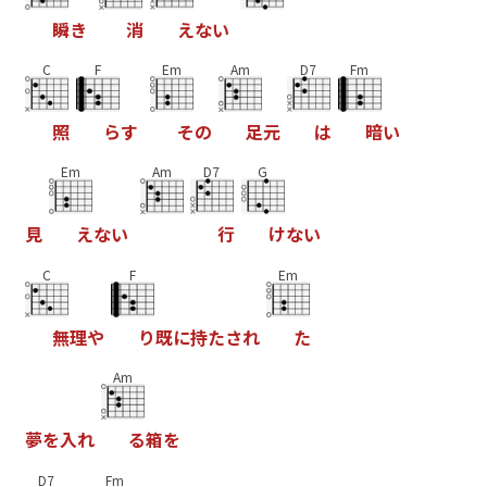
瞬
き
消
え
な
い
C
F
Em
Am
D7
Fm
照
ら
す
そ
の
足
元
は
暗
い
Em
Am
D7
G
見
え
な
い
行
け
な
い
C
F
Em
無
理
や
り
既
に
持
た
さ
れ
た
Am
夢
を
入
れ
る
箱
を
D7
Fm