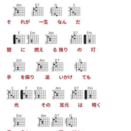
Am
D7
G
C
そ
れ
が
一
生
な
ん
だ
F
Em
Am
D7
Fm
闇
に
燃
え
る
独
り
の
灯
Em
Am
D7
G
手
を
振
り
追
い
か
け
て
も
C
F
Em
Am
D7
Fm
光
そ
の
足
元
は
暗
く
Em
Am
D7
G