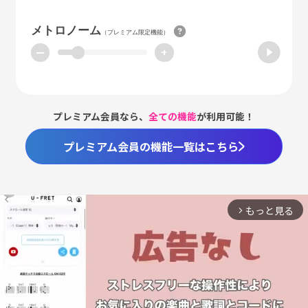
メトロノーム
（プレミアム限定機能）
ー
+
プレミアム会員なら、
全ての機能
が利用可能！
プレミアム会員の機能一覧はこちら
もっと見る
arrow_forward_ios