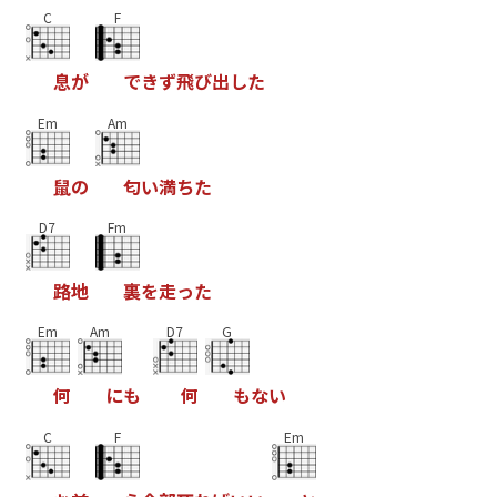
C
F
息
が
で
き
ず
飛
び
出
し
た
Em
Am
鼠
の
匂
い
満
ち
た
D7
Fm
路
地
裏
を
走
っ
た
Em
Am
D7
G
何
に
も
何
も
な
い
C
F
Em