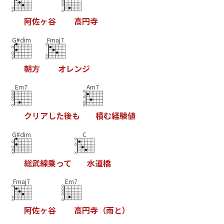
阿
佐
ヶ
谷
高
円
寺
G#dim
Fmaj7
朝
方
オ
レ
ン
ジ
Em7
Am7
ク
リ
ア
し
た
後
も
積
む
経
験
値
G#dim
C
総
武
線
乗
っ
て
水
道
橋
Fmaj7
Em7
阿
佐
ヶ
谷
高
円
寺
（
雨
と
）