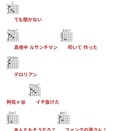
C
て
も
聞
か
な
い
Fmaj7
Em7
真
夜
中
ル
サ
ン
チ
マ
ン
叩
い
て
作
っ
た
G#dim
デ
ロ
リ
ア
ン
Fmaj7
阿
佐
ヶ
谷
イ
チ
抜
け
た
Em7
Am7
あ
ん
た
も
そ
う
だ
ろ
？
フ
ァ
ン
ク
の
源
さ
ん
！