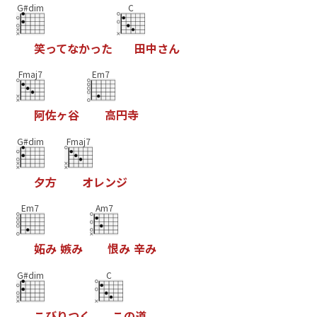
G#dim
C
笑
っ
て
な
か
っ
た
田
中
さ
ん
Fmaj7
Em7
阿
佐
ヶ
谷
高
円
寺
G#dim
Fmaj7
夕
方
オ
レ
ン
ジ
Em7
Am7
妬
み
嫉
み
恨
み
辛
み
G#dim
C
こ
び
り
つ
く
こ
の
道