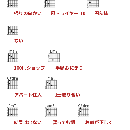
帰
り
の
向
か
い
風
ド
ラ
イ
ヤ
ー
1
0
円
勿
体
C
な
い
Fmaj7
Em7
1
0
0
円
シ
ョ
ッ
プ
半
額
お
に
ぎ
り
G#dim
Fmaj7
ア
パ
ー
ト
住
人
同
士
取
り
合
い
Em7
Am7
G#dim
結
果
は
出
な
い
腐
っ
て
も
鯛
お
前
が
正
し
く