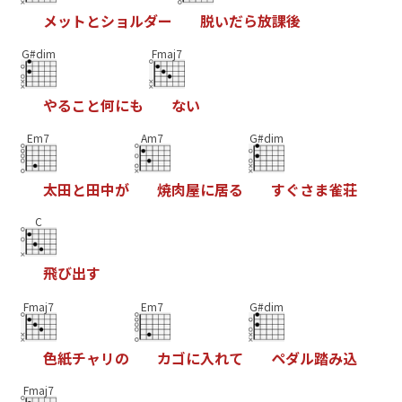
メ
ッ
ト
と
シ
ョ
ル
ダ
ー
脱
い
だ
ら
放
課
後
G#dim
Fmaj7
や
る
こ
と
何
に
も
な
い
Em7
Am7
G#dim
太
田
と
田
中
が
焼
肉
屋
に
居
る
す
ぐ
さ
ま
雀
荘
C
飛
び
出
す
Fmaj7
Em7
G#dim
色
紙
チ
ャ
リ
の
カ
ゴ
に
入
れ
て
ペ
ダ
ル
踏
み
込
Fmaj7