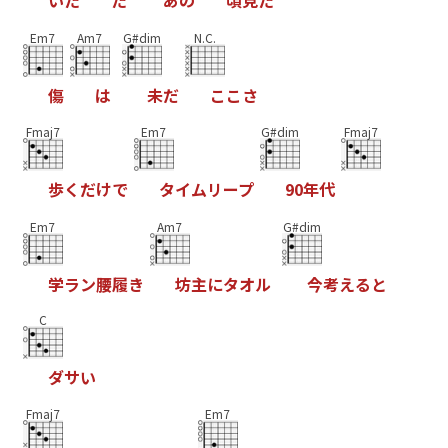
い
た
た
あ
の
頃
見
た
Em7
Am7
G#dim
N.C.
傷
は
未
だ
こ
こ
さ
Fmaj7
Em7
G#dim
Fmaj7
歩
く
だ
け
で
タ
イ
ム
リ
ー
プ
9
0
年
代
Em7
Am7
G#dim
学
ラ
ン
腰
履
き
坊
主
に
タ
オ
ル
今
考
え
る
と
C
ダ
サ
い
Fmaj7
Em7