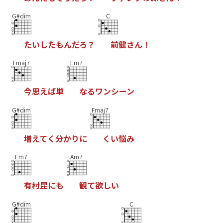
G#dim
C
た
い
し
た
も
ん
だ
ろ
？
前
健
さ
ん
！
Fmaj7
Em7
今
思
え
ば
単
な
る
ワ
ン
シ
ー
ン
G#dim
Fmaj7
増
え
て
く
分
か
り
に
く
い
悩
み
Em7
Am7
有
村
昆
に
も
観
て
欲
し
い
G#dim
C