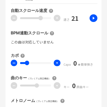
自動スクロール速度
21
ー
+
速さ
BPM連動スクロール
この曲は対応していません
カポ
0
ー
+
Capo
★簡単弾き
曲のキー
（プレミアム限定機能）
0
ー
+
キー
原曲キー
メトロノーム
（プレミアム限定機能）