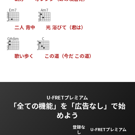
Em7
Am7
二
人
背
中
光
浴
び
て
（
君
は
）
G#dim
C
歌
い
歩
く
こ
の
道
（
今
だ
こ
の
道
）
U-FRETプレミアム
「全ての機能」を
「広告なし」で始
めよう
登録な
U-FRETプレミアム
し