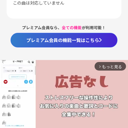
この曲は対応していません
プレミアム会員なら、
全ての機能
が利用可能！
プレミアム会員の機能一覧はこちら
もっと見る
arrow_forward_ios