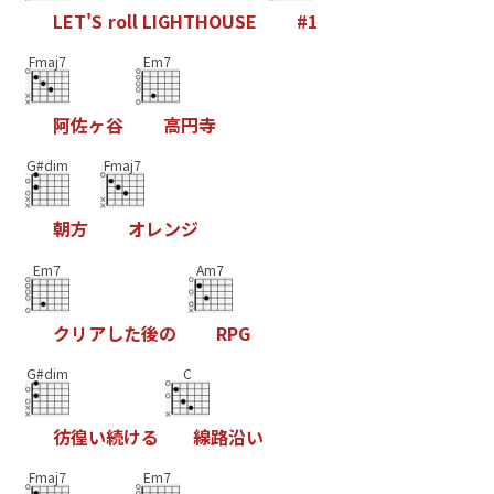
L
E
T
'
S
r
o
l
l
L
I
G
H
T
H
O
U
S
E
#
1
Fmaj7
Em7
阿
佐
ヶ
谷
高
円
寺
G#dim
Fmaj7
朝
方
オ
レ
ン
ジ
Em7
Am7
ク
リ
ア
し
た
後
の
R
P
G
G#dim
C
彷
徨
い
続
け
る
線
路
沿
い
Fmaj7
Em7