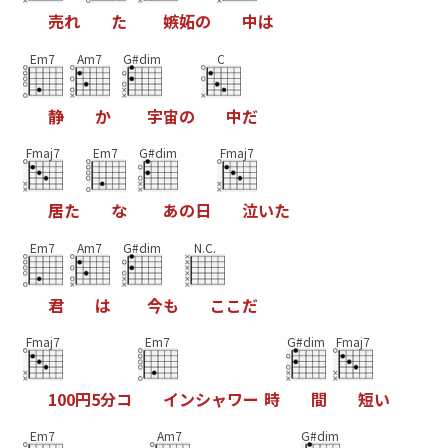
売
れ
た
嫉
妬
の
中
は
Em7
Am7
G#dim
C
静
か
宇
宙
の
中
だ
Fmaj7
Em7
G#dim
Fmaj7
居
た
な
あ
の
日
泣
い
た
Em7
Am7
G#dim
N.C.
君
は
今
も
こ
こ
だ
Fmaj7
Em7
G#dim
Fmaj7
1
0
0
円
5
分
コ
イ
ン
シ
ャ
ワ
ー
時
間
短
い
Em7
Am7
G#dim