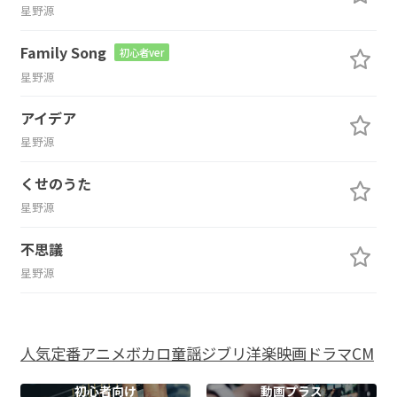
星野源
Family Song
初心者ver
星野源
アイデア
星野源
くせのうた
星野源
不思議
星野源
人気
定番
アニメ
ボカロ
童謡
ジブリ
洋楽
映画
ドラマ
CM
初心者向け
動画プラス