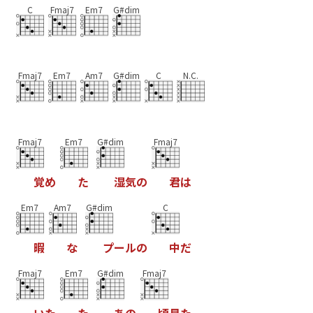
C
Fmaj7
Em7
G#dim
Fmaj7
Em7
Am7
G#dim
C
N.C.
Fmaj7
Em7
G#dim
Fmaj7
覚
め
た
湿
気
の
君
は
Em7
Am7
G#dim
C
暇
な
プ
ー
ル
の
中
だ
Fmaj7
Em7
G#dim
Fmaj7