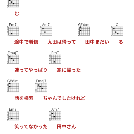
む
Em7
Am7
G#dim
C
途
中
で
着
信
太
田
は
帰
っ
て
田
中
ま
だ
い
る
Fmaj7
Em7
迷
っ
て
や
っ
ぱ
り
家
に
帰
っ
た
G#dim
Fmaj7
話
を
検
索
ち
ゃ
ん
で
し
た
け
れ
ど
Em7
Am7
笑
っ
て
な
か
っ
た
田
中
さ
ん