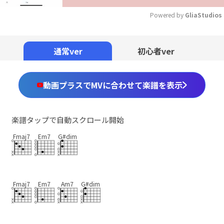
Powered by 
GliaStudios
Mute
通常ver
初心者ver
動画プラスでMVに合わせて楽譜を表示
楽譜タップで自動スクロール開始
Fmaj7
Em7
G#dim
Fmaj7
Em7
Am7
G#dim