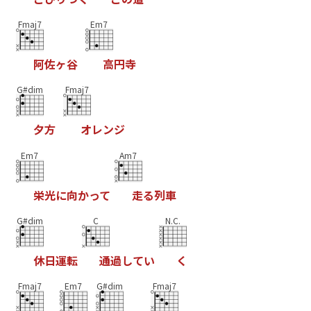
Fmaj7
Em7
阿
佐
ヶ
谷
高
円
寺
G#dim
Fmaj7
夕
方
オ
レ
ン
ジ
Em7
Am7
栄
光
に
向
か
っ
て
走
る
列
車
G#dim
C
N.C.
休
日
運
転
通
過
し
て
い
く
Fmaj7
Em7
G#dim
Fmaj7