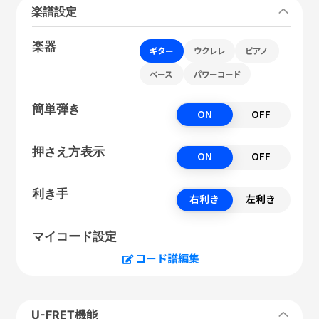
楽譜設定
楽器
ギター
ウクレレ
ピアノ
ベース
パワーコード
簡単弾き
ON
OFF
押さえ方表示
ON
OFF
利き手
右利き
左利き
マイコード設定
コード譜編集
U-FRET機能