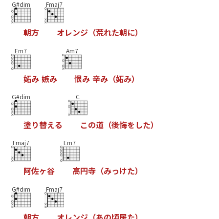
G#dim
Fmaj7
朝
方
オ
レ
ン
ジ
（
荒
れ
た
朝
に
）
Em7
Am7
妬
み
嫉
み
恨
み
辛
み
（
妬
み
）
G#dim
C
塗
り
替
え
る
こ
の
道
（
後
悔
を
し
た
）
Fmaj7
Em7
阿
佐
ヶ
谷
高
円
寺
（
み
っ
け
た
）
G#dim
Fmaj7
朝
方
オ
レ
ン
ジ
（
あ
の
頃
居
た
）