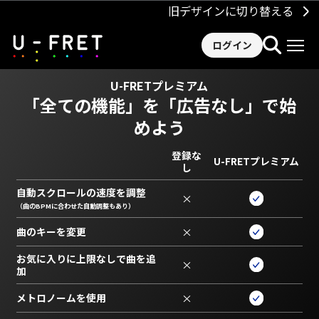
旧デザインに切り替える
ログイン
U-FRETプレミアム
「全ての機能」を
「広告なし」で始
めよう
登録な
U-FRETプレミアム
し
自動スクロールの速度を調整
×
（曲のBPMに合わせた自動調整もあり）
曲のキーを変更
×
お気に入りに上限なしで曲を追
×
加
メトロノームを使用
×