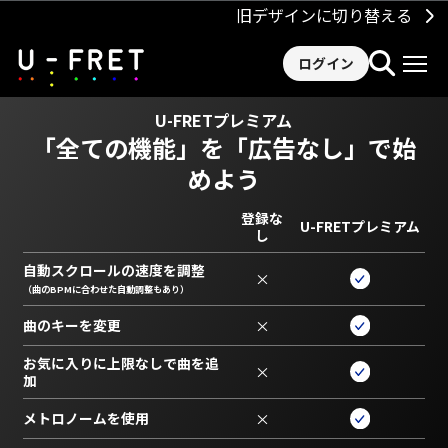
旧デザインに切り替える
ログイン
U-FRETプレミアム
「全ての機能」を
「広告なし」で始
めよう
登録な
U-FRETプレミアム
し
自動スクロールの速度を調整
×
（曲のBPMに合わせた自動調整もあり）
曲のキーを変更
×
お気に入りに上限なしで曲を追
×
加
メトロノームを使用
×