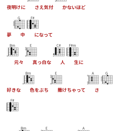
夜
明
け
に
さ
え
気
付
か
な
い
ほ
ど
G
F#
夢
中
に
な
っ
て
Bm
E
C#
F#m
元
々
真
っ
白
な
人
生
に
Bm
E
A
G
好
き
な
色
を
ぶ
ち
撒
け
ち
ゃ
っ
て
さ
F#
Bm
E
A