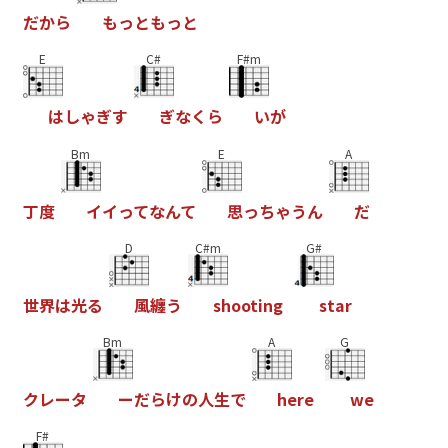
だ
か
ら
も
っ
と
も
っ
と
E
C#
F#m
は
し
ゃ
ぎ
す
ぎ
な
く
ら
い
が
Bm
E
A
丁
度
イ
イ
っ
て
な
ん
て
思
っ
ち
ゃ
う
ん
だ
D
C#m
G#
世
界
は
光
る
風
纏
う
s
h
o
o
t
i
n
g
s
t
a
r
Bm
A
G
ク
レ
ー
タ
ー
だ
ら
け
の
人
生
で
h
e
r
e
w
e
F#