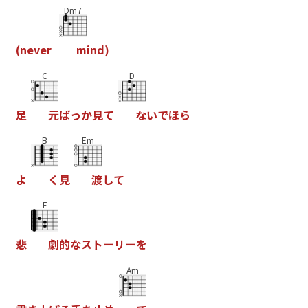
Dm7
(
n
e
v
e
r
m
i
n
d
)
C
D
足
元
ば
っ
か
見
て
な
い
で
ほ
ら
B
Em
よ
く
見
渡
し
て
F
悲
劇
的
な
ス
ト
ー
リ
ー
を
Am