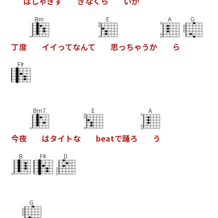
は
し
ゃ
ぎ
す
ぎ
な
く
ら
い
が
Bm
E
A
G
丁
度
イ
イ
っ
て
な
ん
て
思
っ
ち
ゃ
う
か
ら
F#
Bm7
E
A
今
夜
は
タ
イ
ト
な
b
e
a
t
で
踊
ろ
う
B
F#
D
G