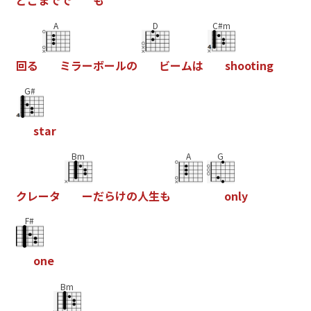
A
D
C#m
回
る
ミ
ラ
ー
ボ
ー
ル
の
ビ
ー
ム
は
s
h
o
o
t
i
n
g
G#
s
t
a
r
Bm
A
G
ク
レ
ー
タ
ー
だ
ら
け
の
人
生
も
o
n
l
y
F#
o
n
e
Bm