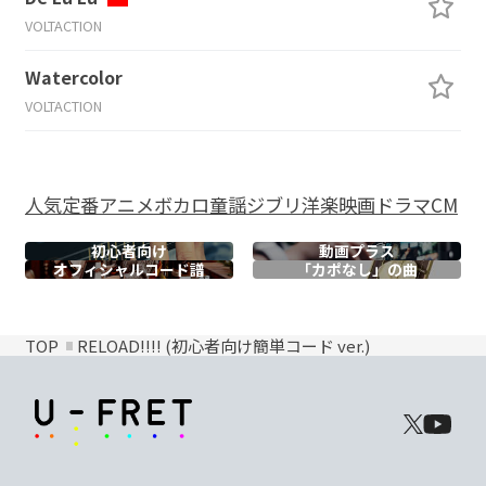
VOLTACTION
Watercolor
VOLTACTION
人気
定番
アニメ
ボカロ
童謡
ジブリ
洋楽
映画
ドラマ
CM
初心者向け
動画プラス
オフィシャル
コード譜
「カポなし」の曲
TOP
RELOAD!!!! (初心者向け簡単コード ver.)