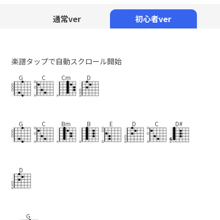
Mute
通常ver
初心者ver
楽譜タップで自動スクロール開始
G
C
Cm
D
G
C
Bm
B
E
D
C
D#
D
G