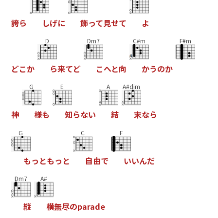
誇
ら
し
げ
に
飾
っ
て
見
せ
て
よ
D
Dm7
C#m
F#m
ど
こ
か
ら
来
て
ど
こ
へ
と
向
か
う
の
か
G
E
A
A#dim
神
様
も
知
ら
な
い
結
末
な
ら
G
C
F
も
っ
と
も
っ
と
自
由
で
い
い
ん
だ
Dm7
A#
縦
横
無
尽
の
p
a
r
a
d
e