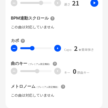
21
ー
+
速さ
BPM連動スクロール
この曲は対応していません
カポ
2
ー
+
Capo
★簡単弾き
曲のキー
（プレミアム限定機能）
0
ー
+
キー
原曲キー
メトロノーム
（プレミアム限定機能）
この曲は対応していません