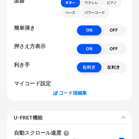
楽器
ギター
ウクレレ
ピアノ
ベース
パワーコード
簡単弾き
ON
OFF
押さえ方表示
ON
OFF
利き手
右利き
左利き
マイコード設定
コード譜編集
U-FRET機能
自動スクロール速度