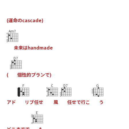
(
運
命
の
c
a
s
c
a
d
e
)
Am7
未
来
は
h
a
n
d
m
a
d
e
D7
(
個
性
的
プ
ラ
ン
で
)
F
C
D7
G
ア
ド
リ
ブ
任
せ
風
任
せ
で
行
こ
う
E
ど
こ
ま
で
で
も