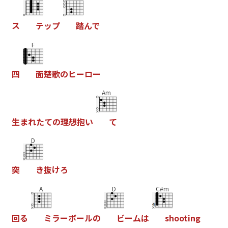
ス
テ
ッ
プ
踏
ん
で
F
四
面
楚
歌
の
ヒ
ー
ロ
ー
Am
生
ま
れ
た
て
の
理
想
抱
い
て
D
突
き
抜
け
ろ
A
D
C#m
回
る
ミ
ラ
ー
ボ
ー
ル
の
ビ
ー
ム
は
s
h
o
o
t
i
n
g