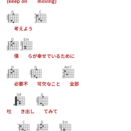
(
k
e
e
p
o
n
m
o
v
i
n
g
)
G
C
考
え
よ
う
D
Em
僕
ら
が
幸
せ
で
い
る
た
め
に
D
G
Am7
必
要
不
可
欠
な
こ
と
全
部
G#
G
吐
き
出
し
て
み
て
C
D
Em