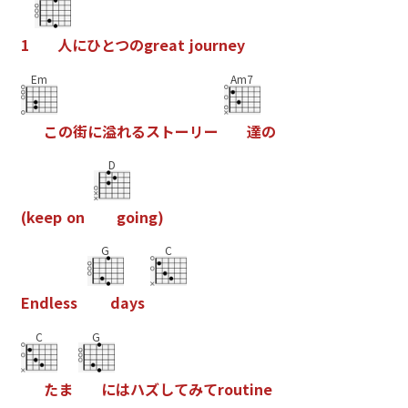
1
人
に
ひ
と
つ
の
g
r
e
a
t
j
o
u
r
n
e
y
Em
Am7
こ
の
街
に
溢
れ
る
ス
ト
ー
リ
ー
達
の
D
(
k
e
e
p
o
n
g
o
i
n
g
)
G
C
E
n
d
l
e
s
s
d
a
y
s
C
G
た
ま
に
は
ハ
ズ
し
て
み
て
r
o
u
t
i
n
e