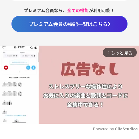
プレミアム会員なら、
全ての機能
が利用可能！
プレミアム会員の機能一覧はこちら
もっと見る
arrow_forward_ios
Powered by 
GliaStudios