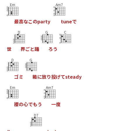
Em
Am7
最
高
な
こ
の
p
a
r
t
y
t
u
n
e
で
D
G
C
世
界
ご
と
踊
ろ
う
D
G
ゴ
ミ
箱
に
放
り
投
げ
て
s
t
e
a
d
y
Em
Am7
裸
の
心
で
も
う
一
度
D7