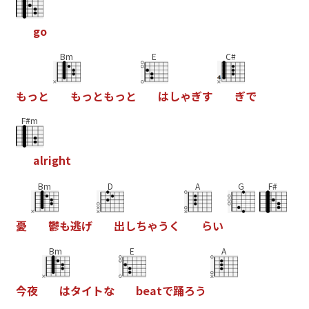
g
o
Bm
E
C#
も
っ
と
も
っ
と
も
っ
と
は
し
ゃ
ぎ
す
ぎ
で
F#m
a
l
r
i
g
h
t
Bm
D
A
G
F#
憂
鬱
も
逃
げ
出
し
ち
ゃ
う
く
ら
い
Bm
E
A
今
夜
は
タ
イ
ト
な
b
e
a
t
で
踊
ろ
う