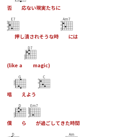
否
応
な
い
現
実
た
ち
に
E7
Am7
押
し
潰
さ
れ
そ
う
な
時
に
は
D7
(
l
i
k
e
a
m
a
g
i
c
)
G
C
唱
え
よ
う
D
Em7
僕
ら
が
過
ご
し
て
き
た
時
間
D
Am