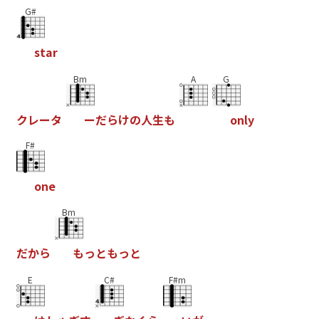
G#
s
t
a
r
Bm
A
G
ク
レ
ー
タ
ー
だ
ら
け
の
人
生
も
o
n
l
y
F#
o
n
e
Bm
だ
か
ら
も
っ
と
も
っ
と
E
C#
F#m