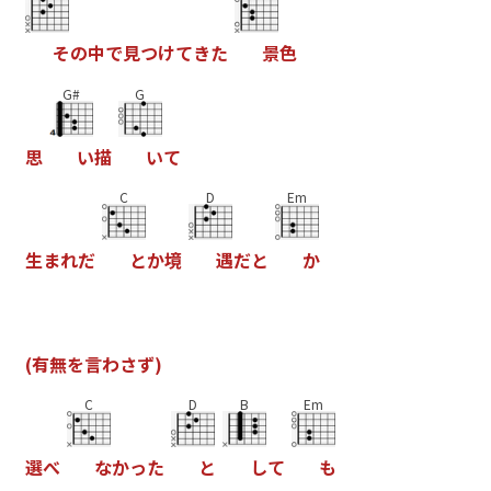
そ
の
中
で
見
つ
け
て
き
た
景
色
G#
G
思
い
描
い
て
C
D
Em
生
ま
れ
だ
と
か
境
遇
だ
と
か
(
有
無
を
言
わ
さ
ず
)
C
D
B
Em
選
べ
な
か
っ
た
と
し
て
も