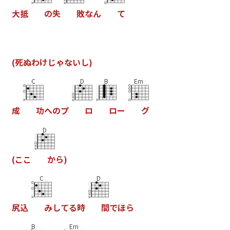
大
抵
の
失
敗
な
ん
て
(
死
ぬ
わ
け
じ
ゃ
な
い
し
)
C
D
B
Em
成
功
へ
の
プ
ロ
ロ
ー
グ
D
(
こ
こ
か
ら
)
C
D
尻
込
み
し
て
る
時
間
で
ほ
ら
B
Em