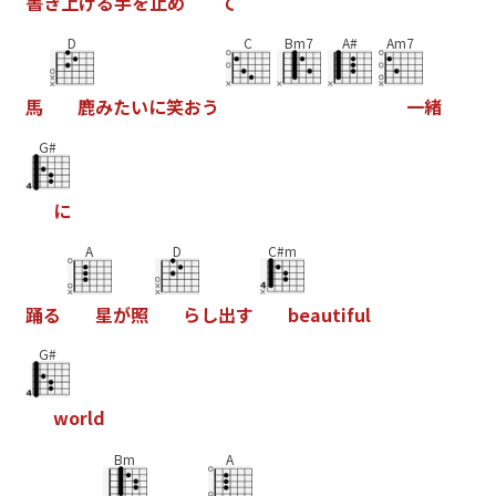
書
き
上
げ
る
手
を
止
め
て
D
C
Bm7
A#
Am7
馬
鹿
み
た
い
に
笑
お
う
一
緒
G#
に
A
D
C#m
踊
る
星
が
照
ら
し
出
す
b
e
a
u
t
i
f
u
l
G#
w
o
r
l
d
Bm
A