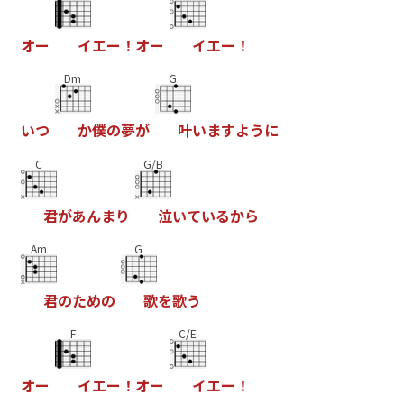
オ
ー
イ
エ
ー
！
オ
ー
イ
エ
ー
！
Dm
G
い
つ
か
僕
の
夢
が
叶
い
ま
す
よ
う
に
C
G/B
君
が
あ
ん
ま
り
泣
い
て
い
る
か
ら
Am
G
君
の
た
め
の
歌
を
歌
う
F
C/E
オ
ー
イ
エ
ー
！
オ
ー
イ
エ
ー
！