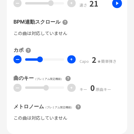
21
ー
+
速さ
BPM連動スクロール
この曲は対応していません
カポ
2
ー
+
Capo
★簡単弾き
曲のキー
（プレミアム限定機能）
0
ー
+
キー
原曲キー
メトロノーム
（プレミアム限定機能）
この曲は対応していません