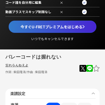
コード譜を自分用に編集
×
動画プラスでスキップ制限なし
×
今すぐU-FRETプレミアムをはじめる
いつでもキャンセルできます
バレーコードは握れない
忘れらんねえよ
作詞 :
柴田隆浩
/作曲 :
柴田隆浩
楽譜設定
楽器