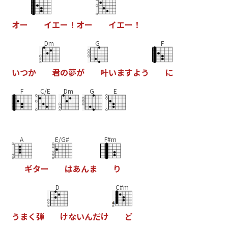
オ
ー
イ
エ
ー
！
オ
ー
イ
エ
ー
！
Dm
G
F
い
つ
か
君
の
夢
が
叶
い
ま
す
よ
う
に
F
C/E
Dm
G
E
A
E/G#
F#m
ギ
タ
ー
は
あ
ん
ま
り
D
C#m
う
ま
く
弾
け
な
い
ん
だ
け
ど