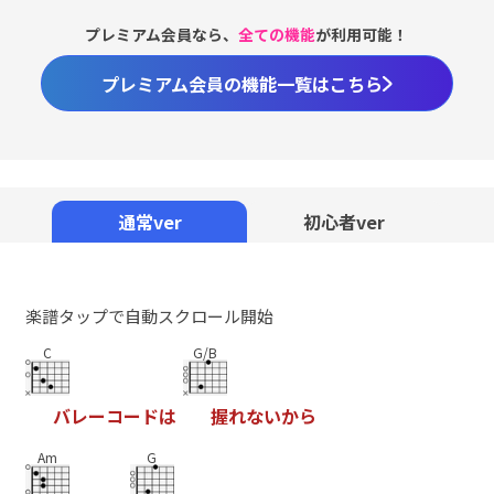
プレミアム会員なら、
全ての機能
が利用可能！
プレミアム会員の機能一覧はこちら
通常ver
初心者ver
楽譜タップで自動スクロール開始
C
G/B
バ
レ
ー
コ
ー
ド
は
握
れ
な
い
か
ら
Am
G