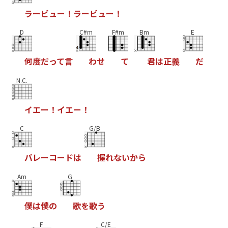
ラ
ー
ビ
ュ
ー
！
ラ
ー
ビ
ュ
ー
！
D
C#m
F#m
Bm
E
何
度
だ
っ
て
言
わ
せ
て
君
は
正
義
だ
N.C.
イ
エ
ー
！
イ
エ
ー
！
C
G/B
バ
レ
ー
コ
ー
ド
は
握
れ
な
い
か
ら
Am
G
僕
は
僕
の
歌
を
歌
う
F
C/E