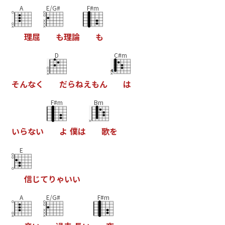
A
E/G#
F#m
理
屈
も
理
論
も
D
C#m
そ
ん
な
く
だ
ら
ね
え
も
ん
は
F#m
Bm
い
ら
な
い
よ
僕
は
歌
を
E
信
じ
て
り
ゃ
い
い
A
E/G#
F#m