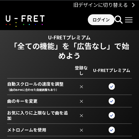
旧デザインに切り替える
ログイン
U-FRETプレミアム
「全ての機能」を
「広告なし」で始
めよう
登録な
U-FRETプレミアム
し
自動スクロールの速度を調整
×
（曲のBPMに合わせた自動調整もあり）
曲のキーを変更
×
お気に入りに上限なしで曲を追
×
加
メトロノームを使用
×