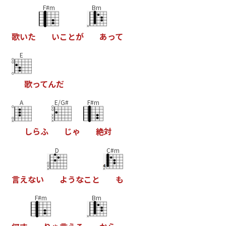
F#m
Bm
歌
い
た
い
こ
と
が
あ
っ
て
E
歌
っ
て
ん
だ
A
E/G#
F#m
し
ら
ふ
じ
ゃ
絶
対
D
C#m
言
え
な
い
よ
う
な
こ
と
も
F#m
Bm