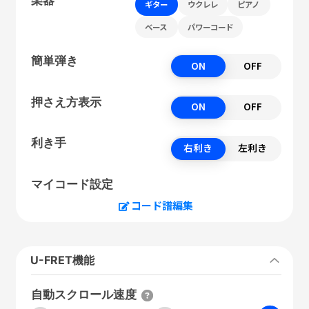
ギター
ウクレレ
ピアノ
ベース
パワーコード
簡単弾き
ON
OFF
押さえ方表示
ON
OFF
利き手
右利き
左利き
マイコード設定
コード譜編集
U-FRET機能
自動スクロール速度