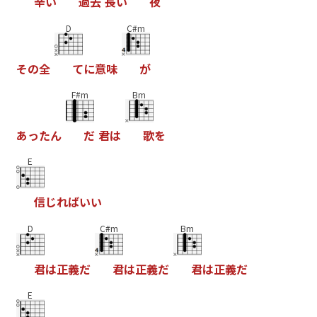
辛
い
過
去
長
い
夜
D
C#m
そ
の
全
て
に
意
味
が
F#m
Bm
あ
っ
た
ん
だ
君
は
歌
を
E
信
じ
れ
ば
い
い
D
C#m
Bm
君
は
正
義
だ
君
は
正
義
だ
君
は
正
義
だ
E