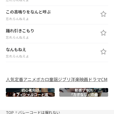
この高鳴りをなんと呼ぶ
忘れらんねえよ
踊れ引きこもり
忘れらんねえよ
なんもねえ
忘れらんねえよ
人気
定番
アニメ
ボカロ
童謡
ジブリ
洋楽
映画
ドラマ
CM
初心者向け
動画プラス
オフィシャル
コード譜
「カポなし」の曲
TOP
バレーコードは握れない