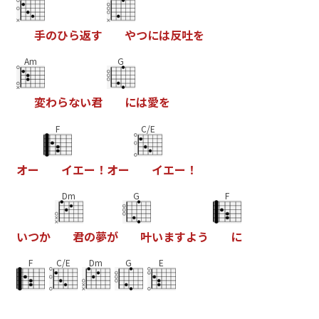
手
の
ひ
ら
返
す
や
つ
に
は
反
吐
を
Am
G
変
わ
ら
な
い
君
に
は
愛
を
F
C/E
オ
ー
イ
エ
ー
！
オ
ー
イ
エ
ー
！
Dm
G
F
い
つ
か
君
の
夢
が
叶
い
ま
す
よ
う
に
F
C/E
Dm
G
E