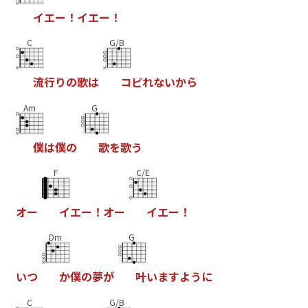
イ
エ
ー
！
イ
エ
ー
！
C
G/B
流
行
り
の
歌
は
コ
ピ
れ
な
い
か
ら
Am
G
僕
は
僕
の
歌
を
歌
う
F
C/E
オ
ー
イ
エ
ー
！
オ
ー
イ
エ
ー
！
Dm
G
い
つ
か
僕
の
夢
が
叶
い
ま
す
よ
う
に
C
G/B