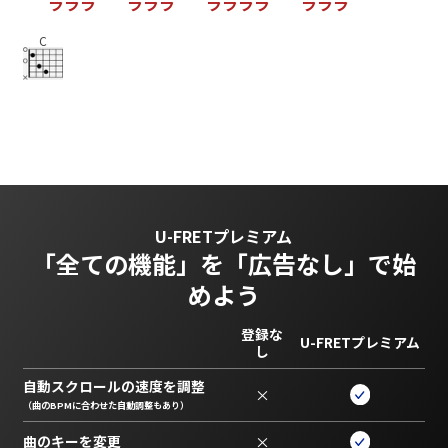
ラ
ラ
ラ
ラ
ラ
ラ
ラ
ラ
ラ
ラ
ラ
ラ
ラ
C
U-FRETプレミアム
「全ての機能」を
「広告なし」で始
めよう
登録な
U-FRETプレミアム
し
自動スクロールの速度を調整
×
（曲のBPMに合わせた自動調整もあり）
曲のキーを変更
×