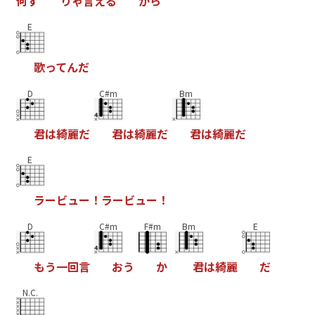
何
す
り
ゃ
言
え
る
か
ら
E
歌
っ
て
ん
だ
D
C#m
Bm
君
は
綺
麗
だ
君
は
綺
麗
だ
君
は
綺
麗
だ
E
ラ
ー
ビ
ュ
ー
！
ラ
ー
ビ
ュ
ー
！
D
C#m
F#m
Bm
E
も
う
一
回
言
お
う
か
君
は
綺
麗
だ
N.C.