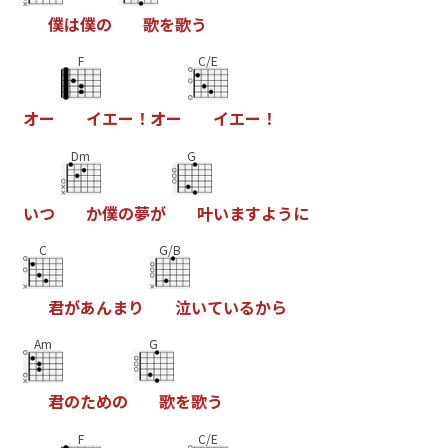
僕
は
僕
の
歌
を
歌
う
F
C/E
オ
ー
イ
エ
ー
！
オ
ー
イ
エ
ー
！
Dm
G
い
つ
か
僕
の
夢
が
叶
い
ま
す
よ
う
に
C
G/B
君
が
あ
ん
ま
り
泣
い
て
い
る
か
ら
Am
G
君
の
た
め
の
歌
を
歌
う
F
C/E