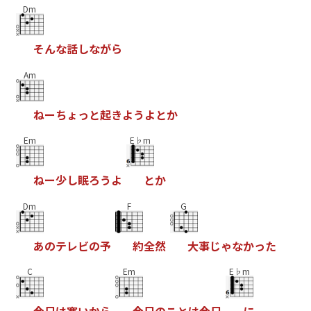
Dm
そ
ん
な
話
し
な
が
ら
Am
ね
ー
ち
ょ
っ
と
起
き
よ
う
よ
と
か
Em
E♭m
ね
ー
少
し
眠
ろ
う
よ
と
か
Dm
F
G
あ
の
テ
レ
ビ
の
予
約
全
然
大
事
じ
ゃ
な
か
っ
た
C
Em
E♭m
今
日
は
寒
い
か
ら
今
日
の
こ
と
は
今
日
に