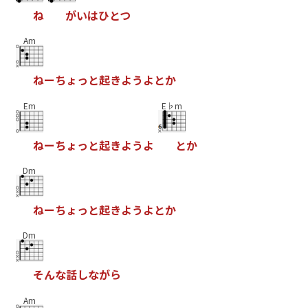
ね
が
い
は
ひ
と
つ
Am
ね
ー
ち
ょ
っ
と
起
き
よ
う
よ
と
か
Em
E♭m
ね
ー
ち
ょ
っ
と
起
き
よ
う
よ
と
か
Dm
ね
ー
ち
ょ
っ
と
起
き
よ
う
よ
と
か
Dm
そ
ん
な
話
し
な
が
ら
Am