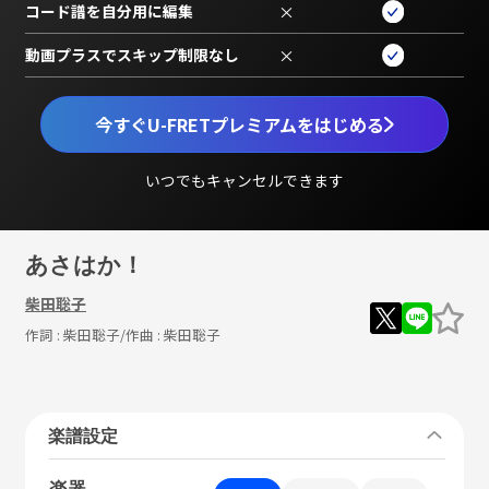
コード譜を自分用に編集
×
動画プラスでスキップ制限なし
×
今すぐU-FRETプレミアムをはじめる
いつでもキャンセルできます
あさはか！
柴田聡子
作詞 :
柴田聡子
/作曲 :
柴田聡子
楽譜設定
楽器