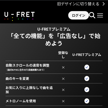
旧デザインに切り替える
ログイン
U-FRETプレミアム
「全ての機能」を
「広告なし」で始
めよう
登録な
U-FRETプレミアム
し
自動スクロールの速度を調整
×
（曲のBPMに合わせた自動調整もあり）
曲のキーを変更
×
お気に入りに上限なしで曲を追
×
加
メトロノームを使用
×