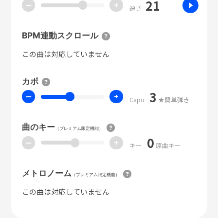
21
ー
+
速さ
BPM連動スクロール
この曲は対応していません
カポ
3
ー
+
Capo
★簡単弾き
曲のキー
（プレミアム限定機能）
0
ー
+
キー
原曲キー
メトロノーム
（プレミアム限定機能）
この曲は対応していません