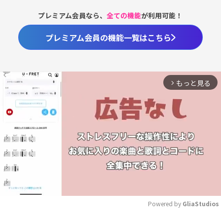
プレミアム会員なら、
全ての機能
が利用可能！
プレミアム会員の機能一覧はこちら
もっと見る
arrow_forward_ios
Powered by 
GliaStudios