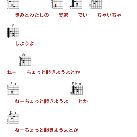
き
み
と
わ
た
し
の
実
家
で
い
ち
ゃ
い
ち
ゃ
F
し
よ
う
よ
Am
ね
ー
ち
ょ
っ
と
起
き
よ
う
よ
と
か
Em
E♭m
ね
ー
ち
ょ
っ
と
起
き
よ
う
よ
と
か
Dm
ね
ー
ち
ょ
っ
と
起
き
よ
う
よ
と
か