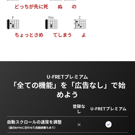
ど
っ
ち
が
先
に
死
ぬ
の
F
Fm
C
ち
ょ
っ
と
さ
め
て
し
ま
う
よ
U-FRETプレミアム
「全ての機能」を
「広告なし」で始
めよう
登録な
U-FRETプレミアム
し
自動スクロールの速度を調整
×
（曲のBPMに合わせた自動調整もあり）