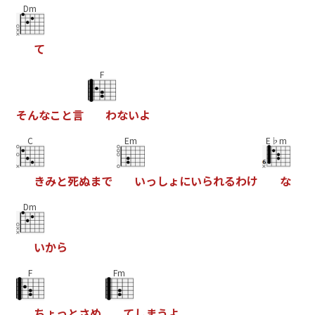
Dm
て
F
そ
ん
な
こ
と
言
わ
な
い
よ
C
Em
E♭m
き
み
と
死
ぬ
ま
で
い
っ
し
ょ
に
い
ら
れ
る
わ
け
な
Dm
い
か
ら
F
Fm
ち
ょ
っ
と
さ
め
て
し
ま
う
よ