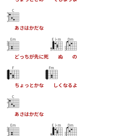
C
あ
さ
は
か
だ
な
Em
E♭m
Dm
ど
っ
ち
が
先
に
死
ぬ
の
F
Fm
ち
ょ
っ
と
か
な
し
く
な
る
よ
C
あ
さ
は
か
だ
な
Em
E♭m
Dm