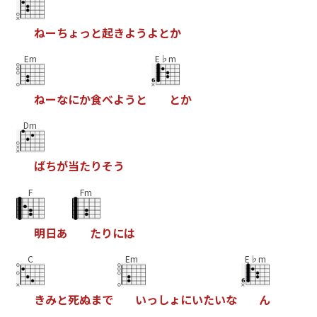
ね
ー
ち
ょ
っ
と
起
き
よ
う
よ
と
か
Em
E♭m
ね
ー
な
に
か
食
べ
よ
う
と
と
か
Dm
ば
ち
が
当
た
り
そ
う
F
Fm
明
日
あ
た
り
に
は
C
Em
E♭m
き
み
と
死
ぬ
ま
で
い
っ
し
ょ
に
い
た
い
な
ん