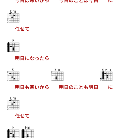
Dm
任
せ
て
F
明
日
に
な
っ
た
ら
C
Em
E♭m
明
日
も
寒
い
か
ら
明
日
の
こ
と
も
明
日
に
Dm
任
せ
て
F
Fm