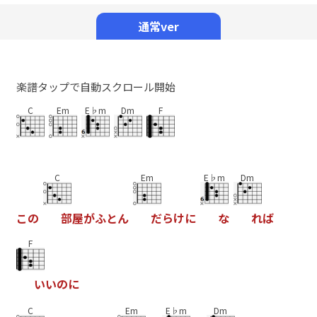
Mute
通常ver
楽譜タップで自動スクロール開始
C
Em
E♭m
Dm
F
C
Em
E♭m
Dm
こ
の
部
屋
が
ふ
と
ん
だ
ら
け
に
な
れ
ば
F
い
い
の
に
C
Em
E♭m
Dm