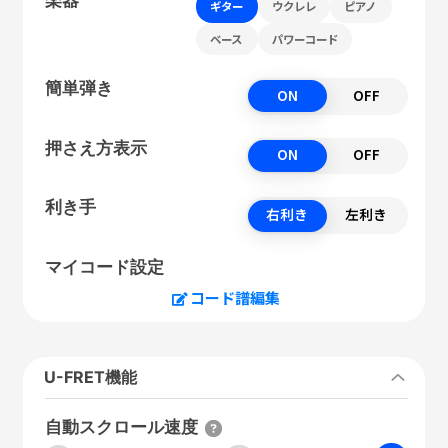
ギター
ウクレレ
ピアノ
ベース
パワーコード
簡単弾き
ON
OFF
押さえ方表示
ON
OFF
利き手
右利き
左利き
マイコード設定
コード譜編集
U-FRET機能
自動スクロール速度