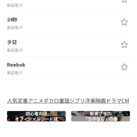
柴田聡子
24秒
柴田聡子
夕日
柴田聡子
Reebok
柴田聡子
人気
定番
アニメ
ボカロ
童謡
ジブリ
洋楽
映画
ドラマ
CM
初心者向け
動画プラス
オフィシャル
コード譜
「カポなし」の曲