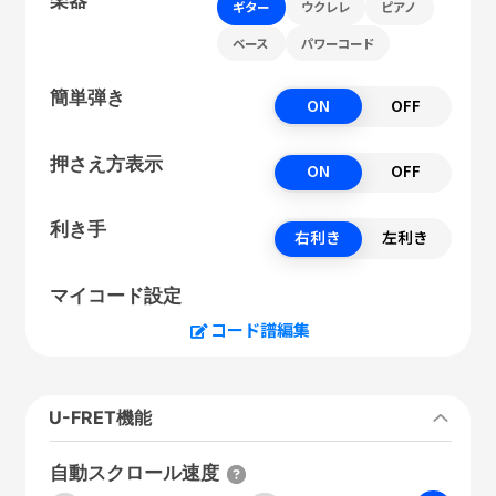
ギター
ウクレレ
ピアノ
ベース
パワーコード
簡単弾き
ON
OFF
押さえ方表示
ON
OFF
利き手
右利き
左利き
マイコード設定
コード譜編集
U-FRET機能
自動スクロール速度