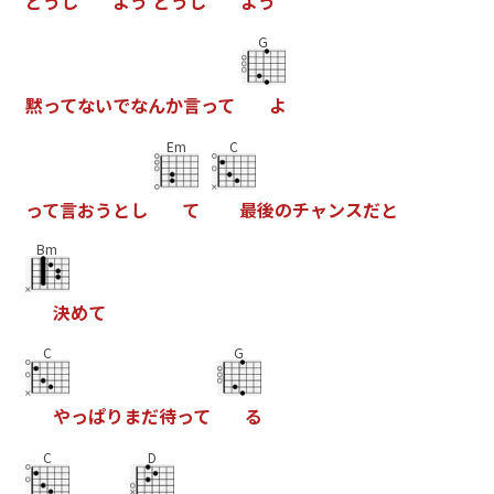
ど
う
し
よ
う
ど
う
し
よ
う
G
黙
っ
て
な
い
で
な
ん
か
言
っ
て
よ
Em
C
っ
て
言
お
う
と
し
て
最
後
の
チ
ャ
ン
ス
だ
と
Bm
決
め
て
C
G
や
っ
ぱ
り
ま
だ
待
っ
て
る
C
D