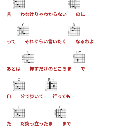
言
わ
な
け
り
ゃ
わ
か
ら
な
い
の
に
C
D
っ
て
そ
れ
ぐ
ら
い
言
い
た
く
な
る
わ
よ
G
Em
あ
と
は
押
す
だ
け
の
と
こ
ろ
ま
で
C
Bm
自
分
で
歩
い
て
行
っ
て
も
C
G
た
だ
突
っ
立
っ
た
ま
ま
で