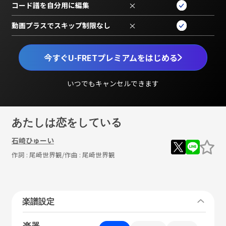
コード譜を自分用に編集
×
動画プラスでスキップ制限なし
×
今すぐU-FRETプレミアムをはじめる
いつでもキャンセルできます
あたしは恋をしている
石崎ひゅーい
作詞 :
尾崎世界観
/作曲 :
尾崎世界観
楽譜設定
楽器