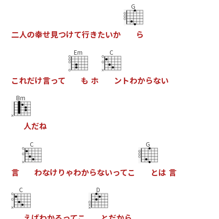
G
二
人
の
幸
せ
見
つ
け
て
行
き
た
い
か
ら
Em
C
こ
れ
だ
け
言
っ
て
も
ホ
ン
ト
わ
か
ら
な
い
Bm
人
だ
ね
C
G
言
わ
な
け
り
ゃ
わ
か
ら
な
い
っ
て
こ
と
は
言
C
D
え
ば
わ
か
る
っ
て
こ
と
だ
か
ら