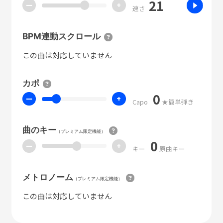
21
ー
+
速さ
BPM連動スクロール
この曲は対応していません
カポ
0
ー
+
Capo
★簡単弾き
曲のキー
（プレミアム限定機能）
0
ー
+
キー
原曲キー
メトロノーム
（プレミアム限定機能）
この曲は対応していません