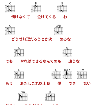
C
D
G
情
け
な
く
て
泣
け
て
く
る
わ
C
G/B
ど
う
せ
無
理
だ
ろ
う
と
か
決
め
る
な
C
G
で
も
や
れ
ば
で
き
る
な
ん
て
の
も
違
う
な
C
G
D/F#
Em
も
う
あ
た
し
こ
れ
以
上
我
慢
で
き
な
い
Am
D