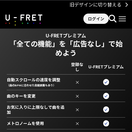
旧デザインに切り替える
ログイン
U-FRETプレミアム
「全ての機能」を
「広告なし」で始
めよう
登録な
U-FRETプレミアム
し
自動スクロールの速度を調整
×
（曲のBPMに合わせた自動調整もあり）
曲のキーを変更
×
お気に入りに上限なしで曲を追
×
加
メトロノームを使用
×