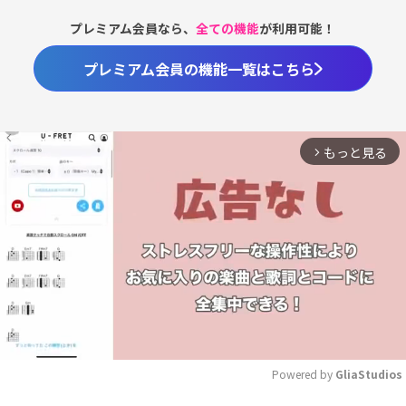
プレミアム会員なら、
全ての機能
が利用可能！
プレミアム会員の機能一覧はこちら
もっと見る
arrow_forward_ios
Powered by 
GliaStudios