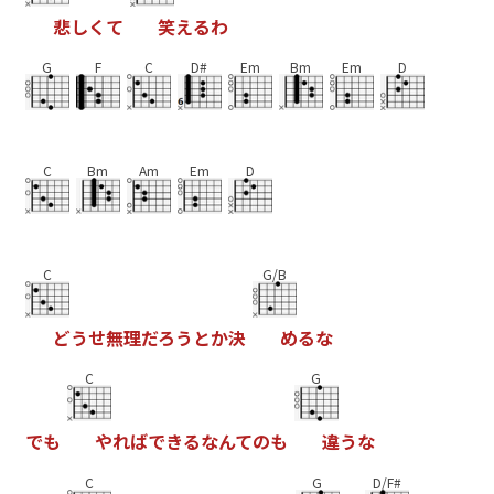
悲
し
く
て
笑
え
る
わ
G
F
C
D#
Em
Bm
Em
D
C
Bm
Am
Em
D
C
G/B
ど
う
せ
無
理
だ
ろ
う
と
か
決
め
る
な
C
G
で
も
や
れ
ば
で
き
る
な
ん
て
の
も
違
う
な
C
G
D/F#