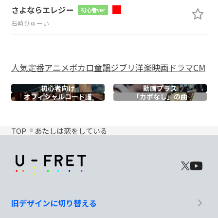
さよならエレジー
初心者ver
石崎ひゅーい
人気
定番
アニメ
ボカロ
童謡
ジブリ
洋楽
映画
ドラマ
CM
初心者向け
動画プラス
オフィシャル
コード譜
「カポなし」の曲
TOP
あたしは恋をしている
旧デザインに切り替える