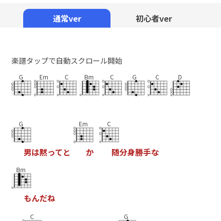
Mute
通常ver
初心者ver
楽譜タップで自動スクロール開始
G
Em
C
Bm
C
G
C
D
G
Em
C
男
は
黙
っ
て
と
か
随
分
身
勝
手
な
Bm
も
ん
だ
ね
C
G