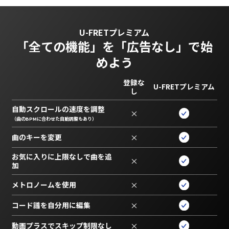
U-FRETプレミアム
「全ての機能」を
「広告なし」で始
めよう
登録な
U-FRETプレミアム
し
自動スクロールの速度を調整
×
（曲のBPMに合わせた自動調整もあり）
曲のキーを変更
×
お気に入りに上限なしで曲を追
×
加
メトロノームを使用
×
コード譜を自分用に編集
×
動画プラスでスキップ制限なし
×