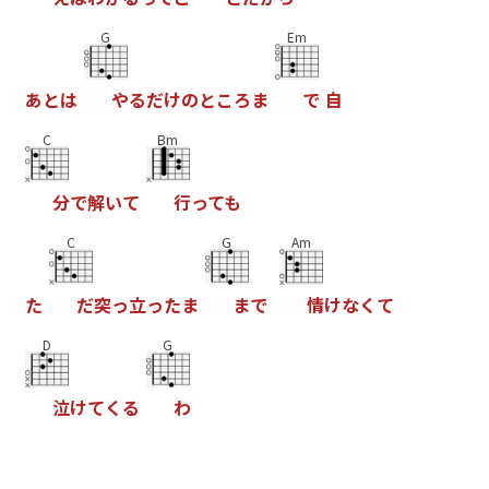
G
Em
あ
と
は
や
る
だ
け
の
と
こ
ろ
ま
で
自
C
Bm
分
で
解
い
て
行
っ
て
も
C
G
Am
た
だ
突
っ
立
っ
た
ま
ま
で
情
け
な
く
て
D
G
泣
け
て
く
る
わ