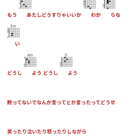
も
う
あ
た
し
ど
う
す
り
ゃ
い
い
か
わ
か
ら
な
Em
い
Am
D
ど
う
し
よ
う
ど
う
し
よ
う
黙
っ
て
な
い
で
な
ん
か
言
っ
て
と
か
言
っ
た
っ
て
ど
う
せ
笑
っ
た
り
泣
い
た
り
怒
っ
た
り
し
な
が
ら