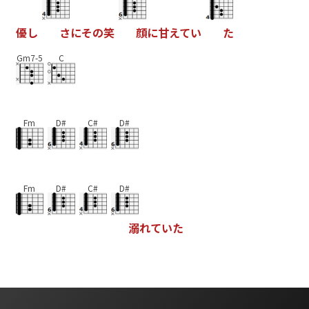
優
し
さ
に
そ
の
笑
顔
に
甘
え
て
い
た
Gm7-5
C
Fm
D#
C#
D#
Fm
D#
C#
D#
溺
れ
て
い
た