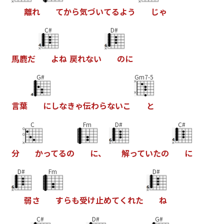
離
れ
て
か
ら
気
づ
い
て
る
よ
う
じ
ゃ
C#
D#
馬
鹿
だ
よ
ね
戻
れ
な
い
の
に
G#
Gm7-5
言
葉
に
し
な
き
ゃ
伝
わ
ら
な
い
こ
と
C
Fm
D#
C#
分
か
っ
て
る
の
に
、
解
っ
て
い
た
の
に
D#
Fm
D#
弱
さ
す
ら
も
受
け
止
め
て
く
れ
た
ね
C#
D#
G#