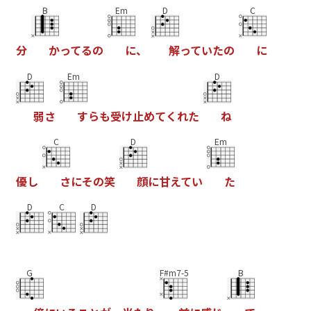
B
Em
D
C
分
か
っ
て
る
の
に
、
解
っ
て
い
た
の
に
D
Em
D
弱
さ
す
ら
も
受
け
止
め
て
く
れ
た
ね
C
D
Em
優
し
さ
に
そ
の
笑
顔
に
甘
え
て
い
た
D
C
D
G
F#m7-5
B