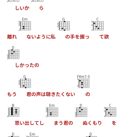
し
い
か
ら
Em
G
C
離
れ
な
い
よ
う
に
私
の
手
を
握
っ
て
欲
D
し
か
っ
た
の
G
F#m7-5
も
う
君
の
声
は
聴
き
た
く
な
い
の
B
Em
D
C
思
い
出
し
て
し
ま
う
君
の
ぬ
く
も
り
を
D
Em
D