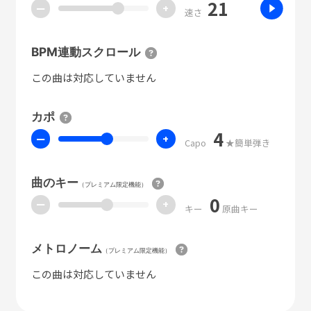
21
ー
+
速さ
BPM連動スクロール
この曲は対応していません
カポ
4
ー
+
Capo
★簡単弾き
曲のキー
（プレミアム限定機能）
0
ー
+
キー
原曲キー
メトロノーム
（プレミアム限定機能）
この曲は対応していません