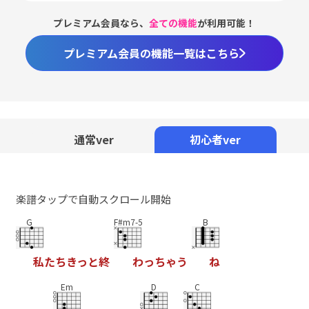
プレミアム会員なら、
全ての機能
が利用可能！
プレミアム会員の機能一覧はこちら
通常ver
初心者ver
楽譜タップで自動スクロール開始
G
F#m7-5
B
私
た
ち
き
っ
と
終
わ
っ
ち
ゃ
う
ね
Em
D
C