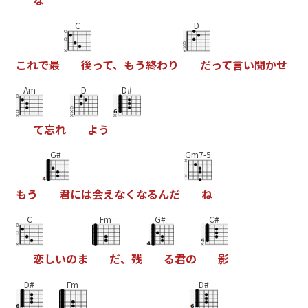
C
D
こ
れ
で
最
後
っ
て
、
も
う
終
わ
り
だ
っ
て
言
い
聞
か
せ
Am
D
D#
て
忘
れ
よ
う
G#
Gm7-5
も
う
君
に
は
会
え
な
く
な
る
ん
だ
ね
C
Fm
G#
C#
恋
し
い
の
ま
だ
、
残
る
君
の
影
D#
Fm
D#