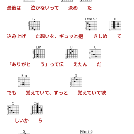
最
後
は
泣
か
な
い
っ
て
決
め
た
G
F#m7-5
B
込
み
上
げ
た
想
い
を
、
ギ
ュ
ッ
と
抱
き
し
め
て
Em
D
C
「
あ
り
が
と
う
」
っ
て
伝
え
た
ん
だ
Em
D
で
も
覚
え
て
い
て
、
ず
っ
と
覚
え
て
い
て
欲
C
Cm
し
い
か
ら
G
F#m7-5