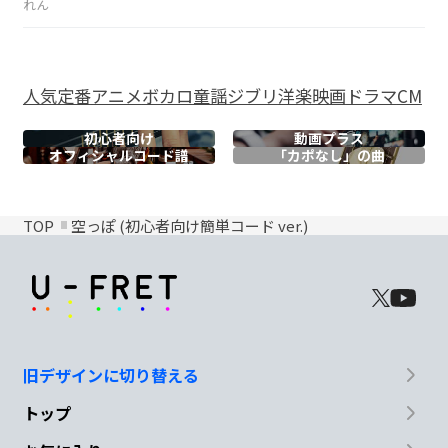
れん
人気
定番
アニメ
ボカロ
童謡
ジブリ
洋楽
映画
ドラマ
CM
初心者向け
動画プラス
オフィシャル
コード譜
「カポなし」の曲
TOP
空っぽ (初心者向け簡単コード ver.)
旧デザインに切り替える
トップ