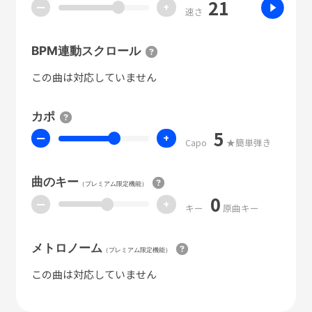
21
ー
+
速さ
BPM連動スクロール
この曲は対応していません
カポ
5
ー
+
Capo
★簡単弾き
曲のキー
（プレミアム限定機能）
0
ー
+
キー
原曲キー
メトロノーム
（プレミアム限定機能）
この曲は対応していません