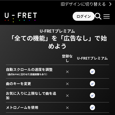
旧デザインに切り替える
ログイン
U-FRETプレミアム
「全ての機能」を
「広告なし」で始
めよう
登録な
U-FRETプレミアム
し
自動スクロールの速度を調整
×
（曲のBPMに合わせた自動調整もあり）
曲のキーを変更
×
お気に入りに上限なしで曲を追
×
加
メトロノームを使用
×