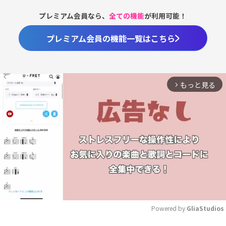
プレミアム会員なら、
全ての機能
が利用可能！
プレミアム会員の機能一覧はこちら
もっと見る
arrow_forward_ios
Powered by 
GliaStudios