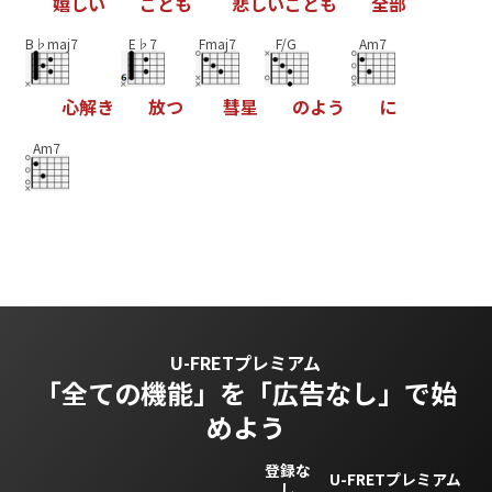
嬉
し
い
こ
と
も
悲
し
い
こ
と
も
全
部
B♭maj7
E♭7
Fmaj7
F/G
Am7
心
解
き
放
つ
彗
星
の
よ
う
に
Am7
U-FRETプレミアム
「全ての機能」を
「広告なし」で始
めよう
登録な
U-FRETプレミアム
し