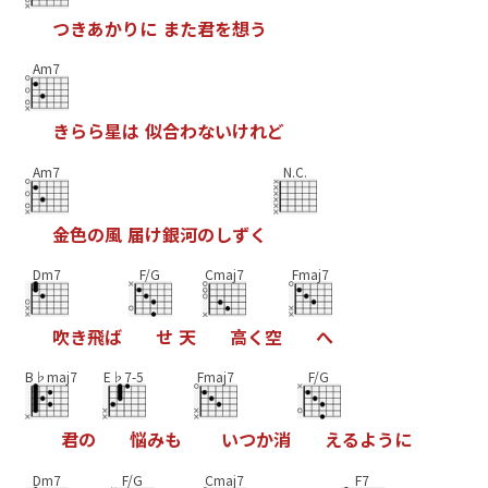
つ
き
あ
か
り
に
ま
た
君
を
想
う
Am7
き
ら
ら
星
は
似
合
わ
な
い
け
れ
ど
Am7
N.C.
金
色
の
風
届
け
銀
河
の
し
ず
く
Dm7
F/G
Cmaj7
Fmaj7
吹
き
飛
ば
せ
天
高
く
空
へ
B♭maj7
E♭7-5
Fmaj7
F/G
君
の
悩
み
も
い
つ
か
消
え
る
よ
う
に
Dm7
F/G
Cmaj7
F7