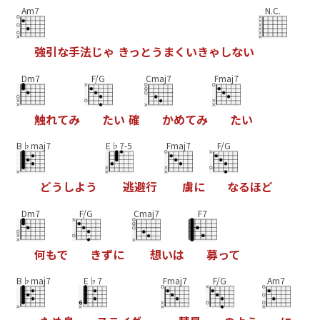
Am7
N.C.
強
引
な
手
法
じ
ゃ
き
っ
と
う
ま
く
い
き
ゃ
し
な
い
Dm7
F/G
Cmaj7
Fmaj7
触
れ
て
み
た
い
確
か
め
て
み
た
い
B♭maj7
E♭7-5
Fmaj7
F/G
ど
う
し
よ
う
逃
避
行
虜
に
な
る
ほ
ど
Dm7
F/G
Cmaj7
F7
何
も
で
き
ず
に
想
い
は
募
っ
て
B♭maj7
E♭7
Fmaj7
F/G
Am7