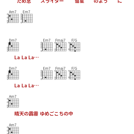
た
め
息
ス
ラ
イ
ダ
ー
彗
星
の
よ
う
に
Am7
Em7
Dm7
Em7
Fmaj7
F/G
L
a
L
a
L
a
…
Dm7
Em7
Fmaj7
F/G
L
a
L
a
L
a
…
Am7
晴
天
の
霹
靂
ゆ
め
ご
こ
ち
の
中
Am7