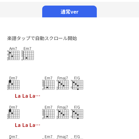
Mute
通常ver
楽譜タップで自動スクロール開始
Am7
Em7
Dm7
Em7
Fmaj7
F/G
L
a
L
a
L
a
…
Dm7
Em7
Fmaj7
F/G
L
a
L
a
L
a
…
Dm7
Em7
Fmaj7
F/G