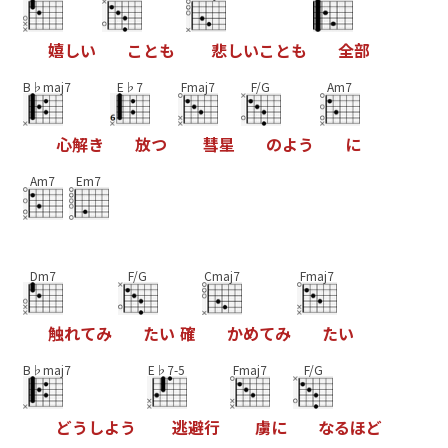
嬉
し
い
こ
と
も
悲
し
い
こ
と
も
全
部
B♭maj7
E♭7
Fmaj7
F/G
Am7
心
解
き
放
つ
彗
星
の
よ
う
に
Am7
Em7
Dm7
F/G
Cmaj7
Fmaj7
触
れ
て
み
た
い
確
か
め
て
み
た
い
B♭maj7
E♭7-5
Fmaj7
F/G
ど
う
し
よ
う
逃
避
行
虜
に
な
る
ほ
ど