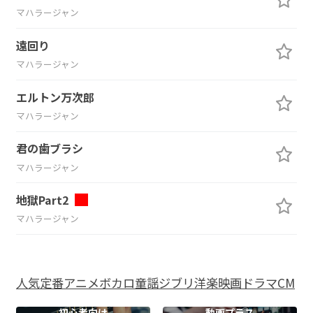
マハラージャン
遠回り
マハラージャン
エルトン万次郎
マハラージャン
君の歯ブラシ
マハラージャン
地獄Part2
マハラージャン
人気
定番
アニメ
ボカロ
童謡
ジブリ
洋楽
映画
ドラマ
CM
初心者向け
動画プラス