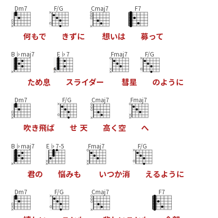
Dm7
F/G
Cmaj7
F7
何
も
で
き
ず
に
想
い
は
募
っ
て
B♭maj7
E♭7
Fmaj7
F/G
た
め
息
ス
ラ
イ
ダ
ー
彗
星
の
よ
う
に
Dm7
F/G
Cmaj7
Fmaj7
吹
き
飛
ば
せ
天
高
く
空
へ
B♭maj7
E♭7-5
Fmaj7
F/G
君
の
悩
み
も
い
つ
か
消
え
る
よ
う
に
Dm7
F/G
Cmaj7
F7