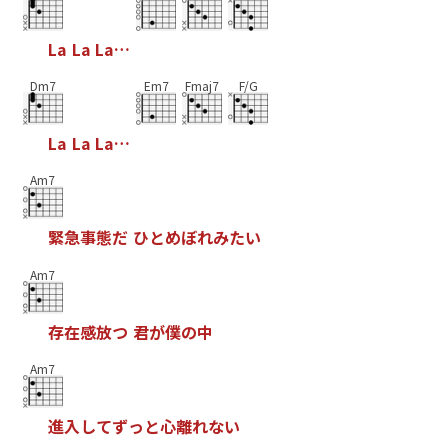
L
a
L
a
L
a
…
Dm7
Em7
Fmaj7
F/G
L
a
L
a
L
a
…
Am7
緊
急
事
態
だ
ひ
と
め
ぼ
れ
み
た
い
Am7
存
在
感
放
つ
君
が
僕
の
中
Am7
進
入
し
て
ず
っ
と
心
離
れ
な
い