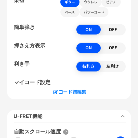
ギター
ウクレレ
ピアノ
ベース
パワーコード
簡単弾き
ON
OFF
押さえ方表示
ON
OFF
利き手
右利き
左利き
マイコード設定
コード譜編集
U-FRET機能
自動スクロール速度