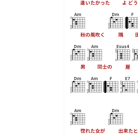
逢
い
た
か
っ
た
よ
ど
う
Am
Dm
F
秋
の
風
吹
く
隅
Dm
Am
Esus4
男
同
士
の
屋
Dm
Am
F
E7
Am
Dm
惚
れ
た
女
が
出
来
た
と