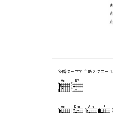
楽譜タップで自動スクロー
Am
E7
Am
Dm
Am
F