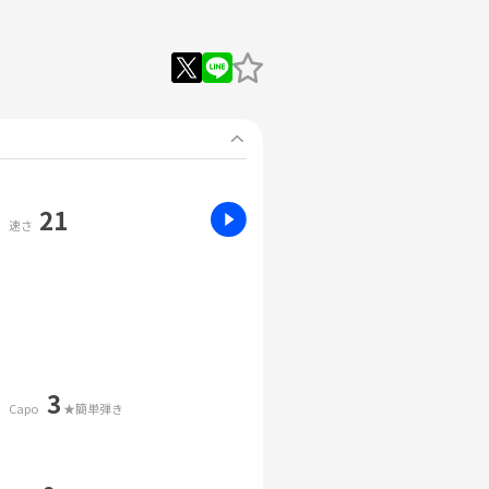
21
速さ
3
Capo
★簡単弾き