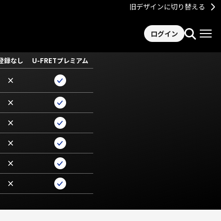
旧デザインに切り替える
ログイン
登録なし
U-FRETプレミアム
×
×
×
×
×
×