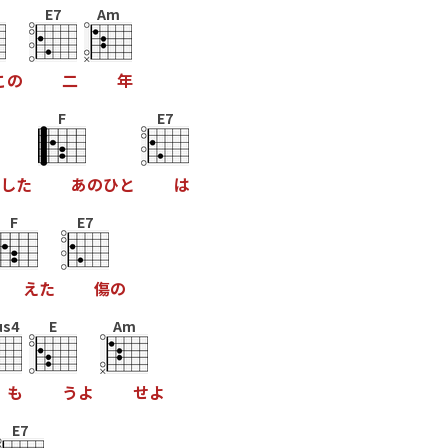
E7
Am
こ
の
二
年
F
E7
し
た
あ
の
ひ
と
は
F
E7
え
た
傷
の
us4
E
Am
も
う
よ
せ
よ
E7