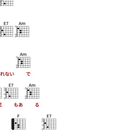
E7
Am
Am
れ
な
い
で
E7
Am
花
も
あ
る
F
E7