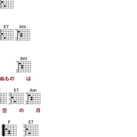
E7
Am
Am
ぬ
も
の
は
F
E7
Am
空
の
月
F
E7