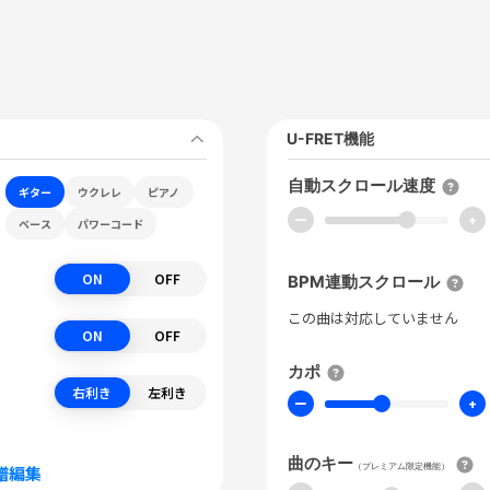
U-FRET機能
自動スクロール速度
ギター
ウクレレ
ピアノ
ー
+
ベース
パワーコード
ON
OFF
BPM連動スクロール
この曲は対応していません
ON
OFF
カポ
右利き
左利き
ー
+
曲のキー
（プレミアム限定機能）
譜編集