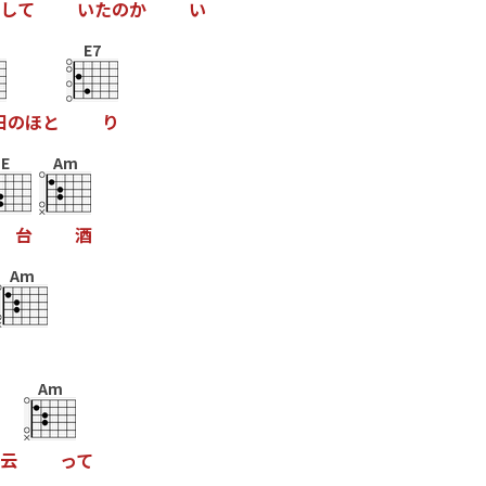
し
て
い
た
の
か
い
E7
田
の
ほ
と
り
E
Am
台
酒
Am
Am
云
っ
て