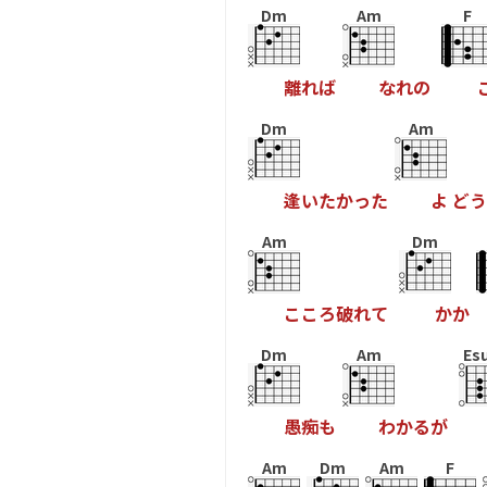
Dm
Am
F
離
れ
ば
な
れ
の
Dm
Am
逢
い
た
か
っ
た
よ
ど
う
Am
Dm
こ
こ
ろ
破
れ
て
か
か
Dm
Am
Es
愚
痴
も
わ
か
る
が
Am
Dm
Am
F