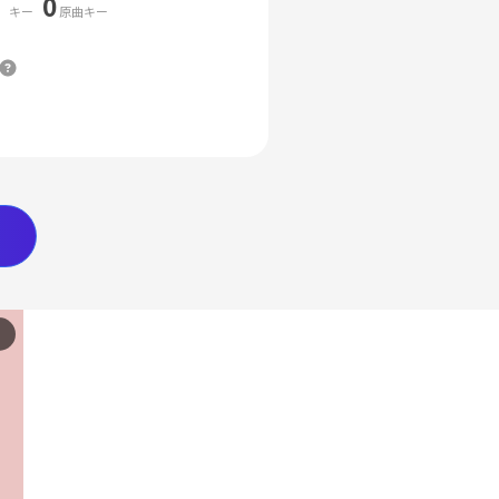
0
キー
原曲キー