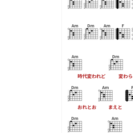
Am
Dm
Am
F
Am
Dm
時
代
変
わ
れ
ど
変
わ
ら
Dm
Am
お
れ
と
お
ま
え
と
Dm
Am