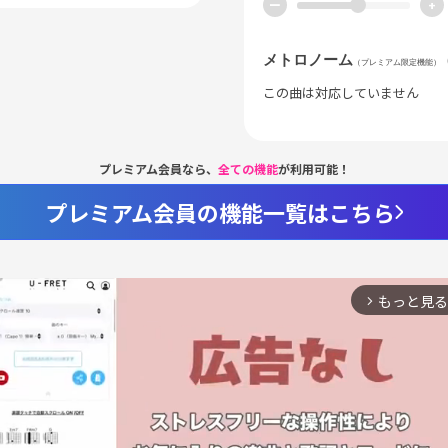
ー
+
メトロノーム
（プレミアム限定機能）
この曲は対応していません
プレミアム会員なら、
全ての機能
が利用可能！
プレミアム会員の機能一覧はこちら
もっと見る
arrow_forward_ios