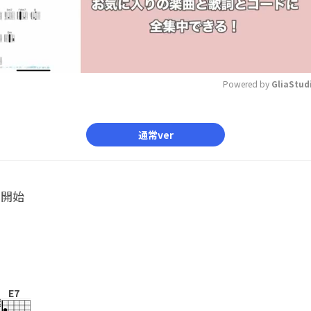
Powered by 
GliaStud
Mute
通常ver
ル開始
E7