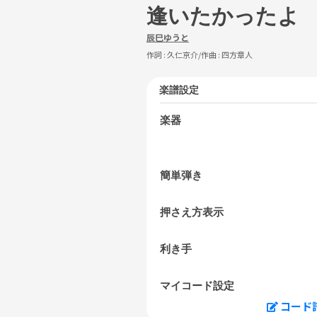
逢いたかったよ
辰巳ゆうと
作詞 :
久仁京介
/作曲 :
四方章人
楽譜設定
楽器
簡単弾き
押さえ方表示
利き手
マイコード設定
コード