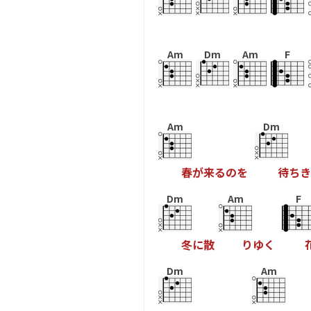
Am
Dm
Am
F
Am
Dm
春
が
来
る
の
を
待
ち
き
Dm
Am
F
冬
に
散
り
ゆ
く
Dm
Am