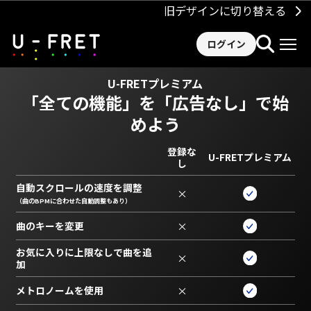
旧デザインに切り替える
ログイン
U-FRETプレミアム
「全ての機能」を
「広告なし」で始
めよう
登録な
U-FRETプレミアム
し
自動スクロールの速度を調整
×
（曲のBPMに合わせた自動調整もあり）
曲のキーを変更
×
お気に入りに上限なしで曲を追
×
加
メトロノームを使用
×