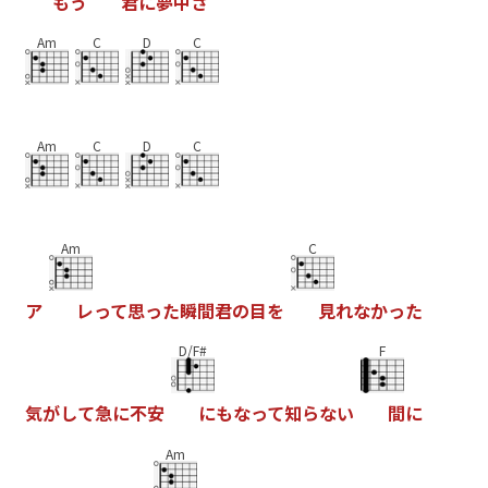
も
う
君
に
夢
中
さ
Am
C
D
C
Am
C
D
C
Am
C
ア
レ
っ
て
思
っ
た
瞬
間
君
の
目
を
見
れ
な
か
っ
た
D/F#
F
気
が
し
て
急
に
不
安
に
も
な
っ
て
知
ら
な
い
間
に
Am