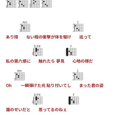
Am
C
あ
り
得
な
い
程
の
衝
撃
が
体
を
駆
け
巡
っ
て
D/F#
F
私
の
第
六
感
に
触
れ
た
ら
夢
見
心
地
の
様
だ
Am
C
O
h
一
瞬
弾
け
た
光
貼
り
付
い
て
し
ま
っ
た
君
の
姿
D/F#
F
誰
の
せ
い
だ
と
思
っ
て
る
の
ね
ぇ