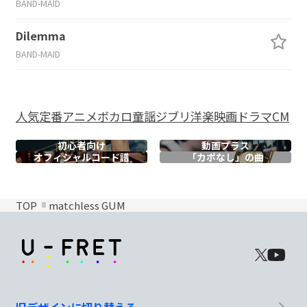
BAND-MAID
Dilemma
BAND-MAID
人気
定番
アニメ
ボカロ
童謡
ジブリ
洋楽
映画
ドラマ
CM
初心者向け
動画プラス
オフィシャル
コード譜
「カポなし」の曲
TOP
matchless GUM