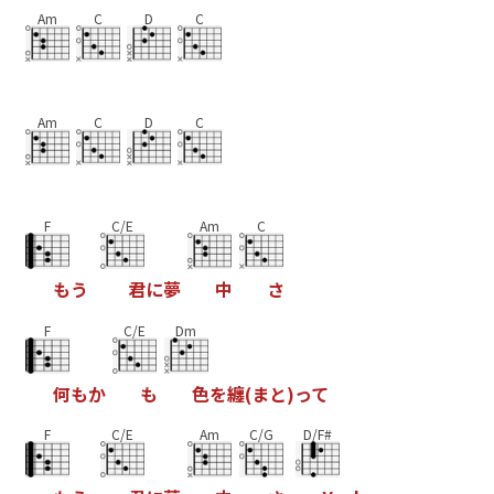
Am
C
D
C
Am
C
D
C
F
C/E
Am
C
も
う
君
に
夢
中
さ
F
C/E
Dm
何
も
か
も
色
を
纏
(
ま
と
)
っ
て
F
C/E
Am
C/G
D/F#