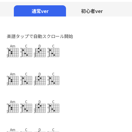
Mute
通常ver
初心者ver
楽譜タップで自動スクロール開始
Am
C
D
C
Am
C
D
C
Am
C
D
C
Am
C
D
C