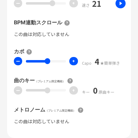
21
ー
+
速さ
BPM連動スクロール
この曲は対応していません
カポ
4
ー
+
Capo
★簡単弾き
曲のキー
（プレミアム限定機能）
0
ー
+
キー
原曲キー
メトロノーム
（プレミアム限定機能）
この曲は対応していません