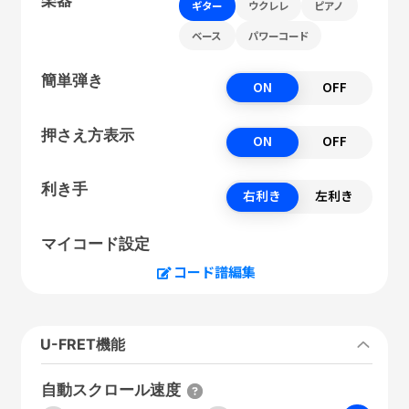
ギター
ウクレレ
ピアノ
ベース
パワーコード
簡単弾き
ON
OFF
押さえ方表示
ON
OFF
利き手
右利き
左利き
マイコード設定
コード譜編集
U-FRET機能
自動スクロール速度