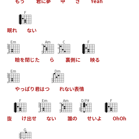
も
う
君
に
夢
中
さ
Y
e
a
h
F
眠
れ
な
い
Em
Am
C
F
瞼
を
閉
じ
た
ら
裏
側
に
映
る
Em
Dm
や
っ
ぱ
り
君
は
つ
れ
な
い
表
情
F
Em
Am
D/F#
F
抜
け
出
せ
な
い
誰
の
せ
い
よ
O
h
O
h
G