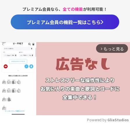
プレミアム会員なら、
全ての機能
が利用可能！
プレミアム会員の機能一覧はこちら
もっと見る
arrow_forward_ios
Powered by 
GliaStudios