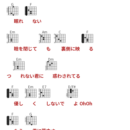
G
F
眠
れ
な
い
Em
Am
C
F
瞼
を
閉
じ
て
も
裏
側
に
映
る
Em
Dm
つ
れ
な
い
君
に
惑
わ
さ
れ
て
る
F
Em
E7
D/F#
優
し
く
し
な
い
で
よ
O
h
O
h
F
G