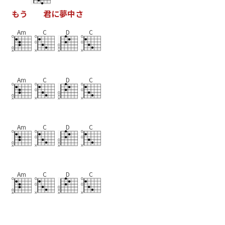
も
う
君
に
夢
中
さ
Am
C
D
C
Am
C
D
C
Am
C
D
C
Am
C
D
C