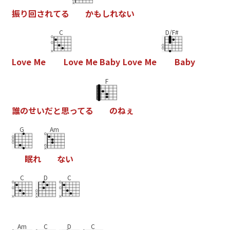
振
り
回
さ
れ
て
る
か
も
し
れ
な
い
C
D/F#
L
o
v
e
M
e
L
o
v
e
M
e
B
a
b
y
L
o
v
e
M
e
B
a
b
y
F
誰
の
せ
い
だ
と
思
っ
て
る
の
ね
ぇ
G
Am
眠
れ
な
い
C
D
C
Am
C
D
C