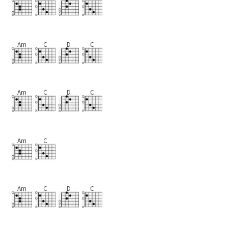
Am
C
D
C
Am
C
D
C
Am
C
Am
C
D
C