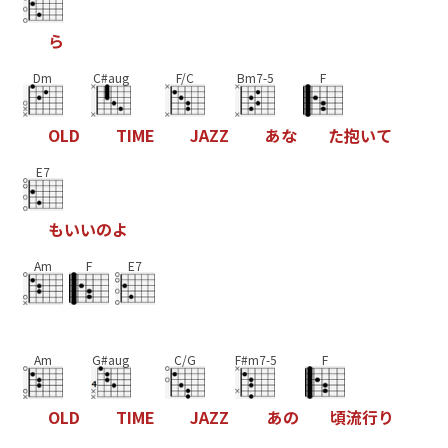
ら
Dm
C#aug
F/C
Bm7-5
F
O
L
D
T
I
M
E
J
A
Z
Z
あ
な
た
抱
い
て
E7
も
い
い
の
よ
Am
F
E7
Am
G#aug
C/G
F#m7-5
F
O
L
D
T
I
M
E
J
A
Z
Z
あ
の
頃
流
行
り