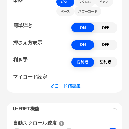
ギター
ウクレレ
ピアノ
ベース
パワーコード
簡単弾き
ON
OFF
押さえ方表示
ON
OFF
利き手
右利き
左利き
マイコード設定
コード譜編集
U-FRET機能
自動スクロール速度