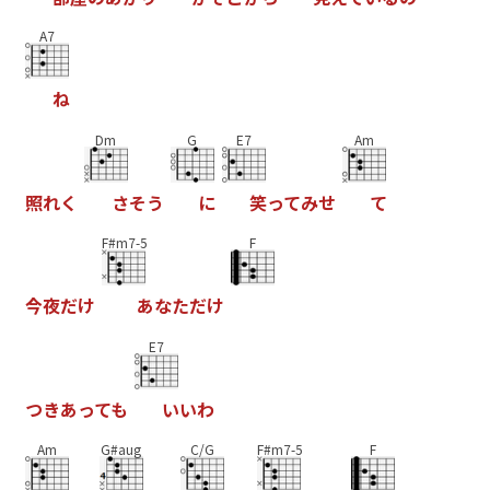
A7
ね
Dm
G
E7
Am
照
れ
く
さ
そ
う
に
笑
っ
て
み
せ
て
F#m7-5
F
今
夜
だ
け
あ
な
た
だ
け
E7
つ
き
あ
っ
て
も
い
い
わ
Am
G#aug
C/G
F#m7-5
F