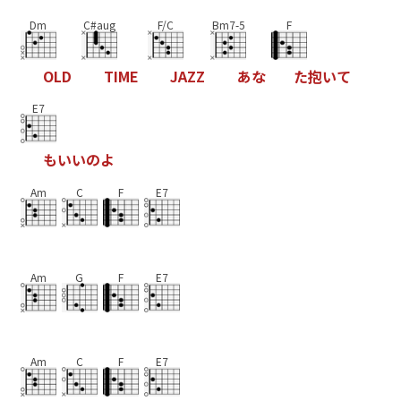
Dm
C#aug
F/C
Bm7-5
F
O
L
D
T
I
M
E
J
A
Z
Z
あ
な
た
抱
い
て
E7
も
い
い
の
よ
Am
C
F
E7
Am
G
F
E7
Am
C
F
E7