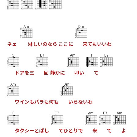
Am
Dm
ネ
ェ
淋
し
い
の
な
ら
こ
こ
に
来
て
も
い
い
わ
G
E7
Am
F
E7
ド
ア
を
三
回
静
か
に
叩
い
て
Am
Dm
ワ
イ
ン
も
バ
ラ
も
何
も
い
ら
な
い
わ
G
E7
Am
E7
Am
タ
ク
シ
ー
と
ば
し
て
ひ
と
り
で
来
て
よ