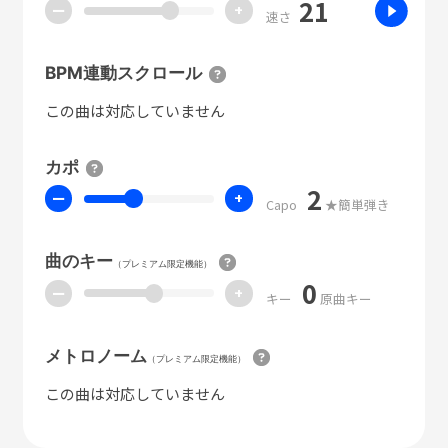
21
ー
+
速さ
BPM連動スクロール
この曲は対応していません
カポ
2
ー
+
Capo
★簡単弾き
曲のキー
（プレミアム限定機能）
0
ー
+
キー
原曲キー
メトロノーム
（プレミアム限定機能）
この曲は対応していません