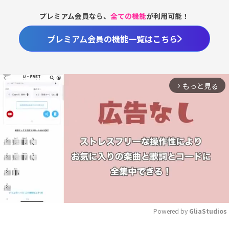
プレミアム会員なら、
全ての機能
が利用可能！
プレミアム会員の機能一覧はこちら
もっと見る
arrow_forward_ios
Powered by 
GliaStudios