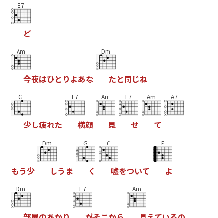
E7
ど
Am
Dm
今
夜
は
ひ
と
り
よ
あ
な
た
と
同
じ
ね
G
E7
Am
E7
Am
A7
少
し
疲
れ
た
横
顔
見
せ
て
Dm
G
C
F
も
う
少
し
う
ま
く
嘘
を
つ
い
て
よ
Dm
E7
Am
部
屋
の
あ
か
り
が
そ
こ
か
ら
見
え
て
い
る
の