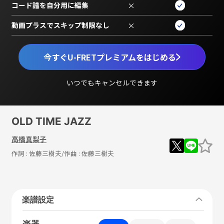
コード譜を自分用に編集
×
動画プラスでスキップ制限なし
×
今すぐU-FRETプレミアムをはじめる
いつでもキャンセルできます
OLD TIME JAZZ
高橋真梨子
作詞 :
佐藤三樹夫
/作曲 :
佐藤三樹夫
楽譜設定
楽器