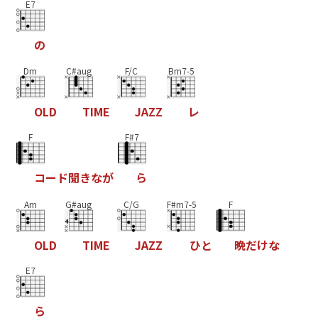
E7
の
Dm
C#aug
F/C
Bm7-5
O
L
D
T
I
M
E
J
A
Z
Z
レ
F
F#7
コ
ー
ド
聞
き
な
が
ら
Am
G#aug
C/G
F#m7-5
F
O
L
D
T
I
M
E
J
A
Z
Z
ひ
と
晩
だ
け
な
E7
ら