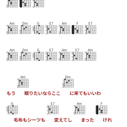
Am
Dm
G
E7
Am
F
E7
Am
Dm
G
E7
Am
E7
Am
Am
Dm
も
う
眠
り
た
い
な
ら
こ
こ
に
来
て
も
い
い
わ
G
E7
Am
F
毛
布
も
シ
ー
ツ
も
変
え
て
し
ま
っ
た
け
れ