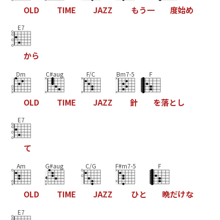
O
L
D
T
I
M
E
J
A
Z
Z
も
う
一
度
始
め
E7
か
ら
Dm
C#aug
F/C
Bm7-5
F
O
L
D
T
I
M
E
J
A
Z
Z
針
を
落
と
し
E7
て
Am
G#aug
C/G
F#m7-5
F
O
L
D
T
I
M
E
J
A
Z
Z
ひ
と
晩
だ
け
な
E7