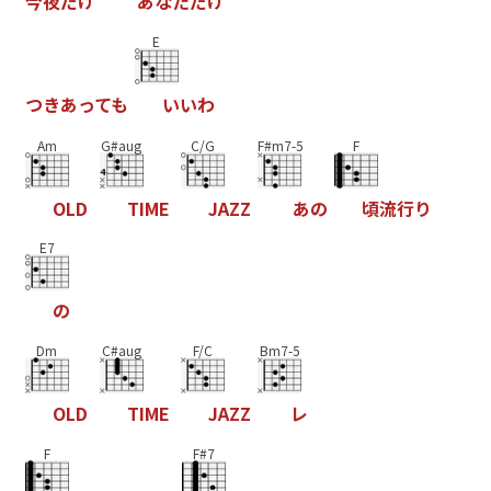
今
夜
だ
け
あ
な
た
だ
け
E
つ
き
あ
っ
て
も
い
い
わ
Am
G#aug
C/G
F#m7-5
F
O
L
D
T
I
M
E
J
A
Z
Z
あ
の
頃
流
行
り
E7
の
Dm
C#aug
F/C
Bm7-5
O
L
D
T
I
M
E
J
A
Z
Z
レ
F
F#7