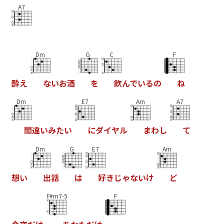
A7
Dm
G
C
F
酔
え
な
い
お
酒
を
飲
ん
で
い
る
の
ね
Dm
E7
Am
A7
間
違
い
み
た
い
に
ダ
イ
ヤ
ル
ま
わ
し
て
Dm
G
E7
Am
想
い
出
話
は
好
き
じ
ゃ
な
い
け
ど
F#m7-5
F