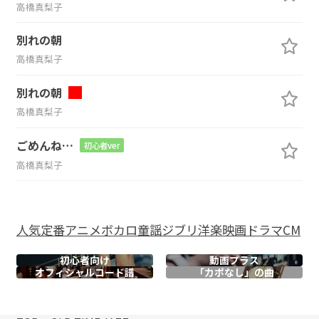
高橋真梨子
別れの朝
高橋真梨子
別れの朝
高橋真梨子
ごめんね…
初心者ver
高橋真梨子
人気
定番
アニメ
ボカロ
童謡
ジブリ
洋楽
映画
ドラマ
CM
初心者向け
動画プラス
オフィシャル
コード譜
「カポなし」の曲