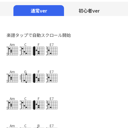
Mute
通常ver
初心者ver
楽譜タップで自動スクロール開始
Am
C
F
E7
Am
G
F
E7
Am
C
F
E7
Am
C
B
E7