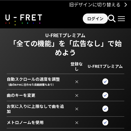
旧デザインに切り替える
ログイン
U-FRETプレミアム
「全ての機能」を
「広告なし」で始
めよう
登録な
U-FRETプレミアム
し
自動スクロールの速度を調整
×
（曲のBPMに合わせた自動調整もあり）
曲のキーを変更
×
お気に入りに上限なしで曲を追
×
加
メトロノームを使用
×