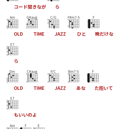
コ
ー
ド
聞
き
な
が
ら
Am
G#aug
C/G
F#m7-5
F
O
L
D
T
I
M
E
J
A
Z
Z
ひ
と
晩
だ
け
な
E7
ら
Dm
C#aug
F/C
Bm7-5
F
O
L
D
T
I
M
E
J
A
Z
Z
あ
な
た
抱
い
て
E7
も
い
い
の
よ
Am
F
E