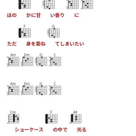
ほ
の
か
に
甘
い
香
り
に
F
G
た
だ
身
を
委
ね
て
し
ま
い
た
い
Am
Dm
G
C
Am
Dm
G
C
Cm
F
A#
シ
ョ
ー
ケ
ー
ス
の
中
で
光
る