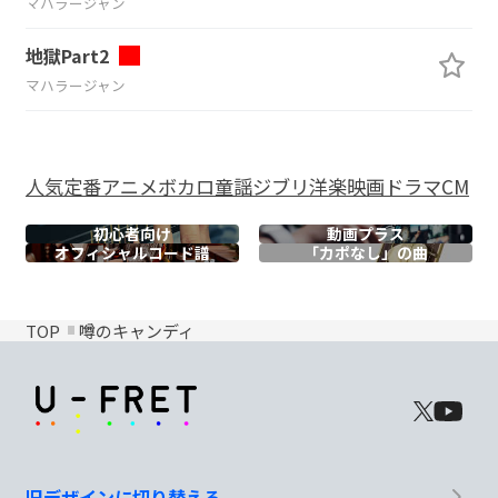
マハラージャン
地獄Part2
マハラージャン
人気
定番
アニメ
ボカロ
童謡
ジブリ
洋楽
映画
ドラマ
CM
初心者向け
動画プラス
オフィシャル
コード譜
「カポなし」の曲
TOP
噂のキャンディ
旧デザインに切り替える