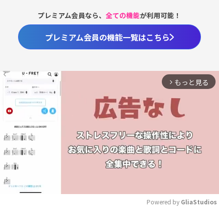
プレミアム会員なら、
全ての機能
が利用可能！
プレミアム会員の機能一覧はこちら
もっと見る
arrow_forward_ios
Powered by 
GliaStudios