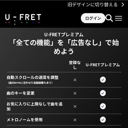
旧デザインに切り替える
ログイン
U-FRETプレミアム
「全ての機能」を
「広告なし」で始
めよう
登録な
U-FRETプレミアム
し
自動スクロールの速度を調整
×
（曲のBPMに合わせた自動調整もあり）
曲のキーを変更
×
お気に入りに上限なしで曲を追
×
加
メトロノームを使用
×