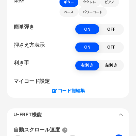
ギター
ウクレレ
ピアノ
ベース
パワーコード
簡単弾き
ON
OFF
押さえ方表示
ON
OFF
利き手
右利き
左利き
マイコード設定
コード譜編集
U-FRET機能
自動スクロール速度