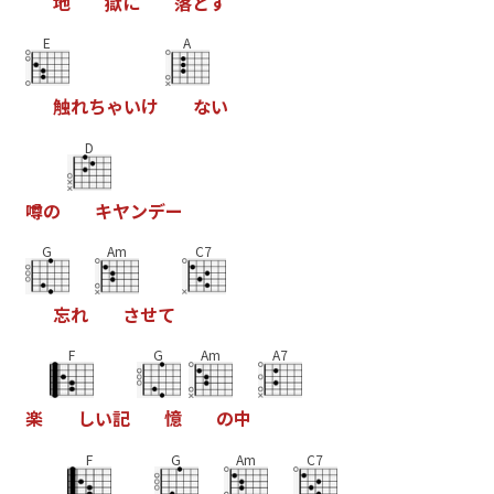
地
獄
に
落
と
す
E
A
触
れ
ち
ゃ
い
け
な
い
D
噂
の
キ
ヤ
ン
デ
ー
G
Am
C7
忘
れ
さ
せ
て
F
G
Am
A7
楽
し
い
記
憶
の
中
F
G
Am
C7