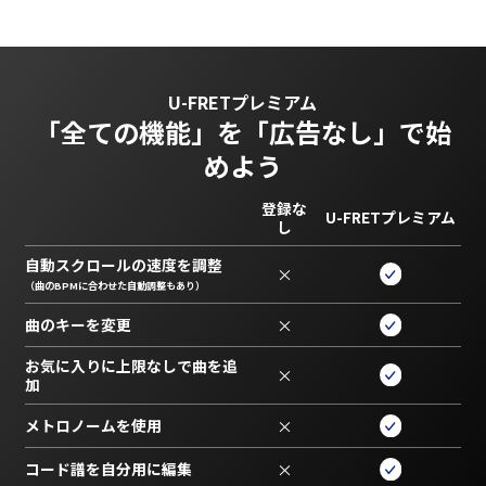
U-FRETプレミアム
「全ての機能」を
「広告なし」で始
めよう
登録な
U-FRETプレミアム
し
自動スクロールの速度を調整
×
（曲のBPMに合わせた自動調整もあり）
曲のキーを変更
×
お気に入りに上限なしで曲を追
×
加
メトロノームを使用
×
コード譜を自分用に編集
×