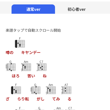
Mute
通常ver
初心者ver
楽譜タップで自動スクロール開始
F
噂
の
キ
ヤ
ン
デ
ー
G
Am
C7
ほ
ろ
苦
い
ね
F
G
Am
A7
ざ
ら
り
転
が
し
て
み
る
F
G
Am
C7