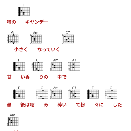
F
噂
の
キ
ヤ
ン
デ
ー
G
Am
C7
小
さ
く
な
っ
て
い
く
F
G
Am
A7
甘
い
香
り
の
中
で
F
G
Am
C7
F
G
最
後
は
噛
み
砕
い
て
粉
々
に
し
た
Am