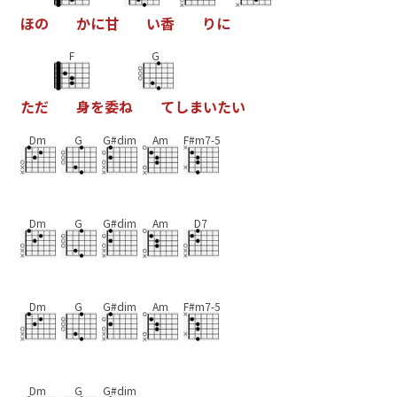
ほ
の
か
に
甘
い
香
り
に
F
G
た
だ
身
を
委
ね
て
し
ま
い
た
い
Dm
G
G#dim
Am
F#m7-5
Dm
G
G#dim
Am
D7
Dm
G
G#dim
Am
F#m7-5
Dm
G
G#dim