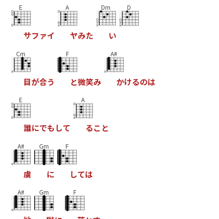
E
A
Dm
D
サ
フ
ァ
イ
ヤ
み
た
い
Cm
F
A#
目
が
合
う
と
微
笑
み
か
け
る
の
は
E
A
誰
に
で
も
し
て
る
こ
と
A#
Gm
F
虜
に
し
て
は
A#
Gm
F