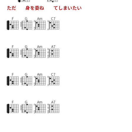
た
だ
身
を
委
ね
て
し
ま
い
た
い
F
G
Am
C7
F
G
Am
A7
F
G
Am
C7
F
G
Am
A7