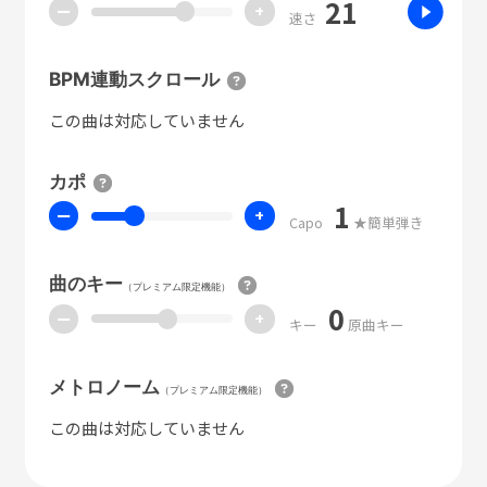
21
ー
+
速さ
BPM連動スクロール
この曲は対応していません
カポ
1
ー
+
Capo
★簡単弾き
曲のキー
（プレミアム限定機能）
0
ー
+
キー
原曲キー
メトロノーム
（プレミアム限定機能）
この曲は対応していません