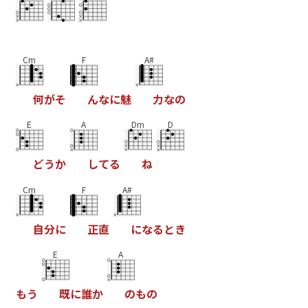
Cm
F
A#
何
が
そ
ん
な
に
魅
力
な
の
E
A
Dm
D
ど
う
か
し
て
る
ね
Cm
F
A#
自
分
に
正
直
に
な
る
と
き
E
A
も
う
既
に
誰
か
の
も
の