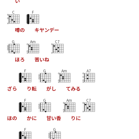
い
C
F
噂
の
キ
ヤ
ン
デ
ー
G
Am
C7
ほ
ろ
苦
い
ね
F
G
Am
A7
ざ
ら
り
転
が
し
て
み
る
F
G
Am
C7
ほ
の
か
に
甘
い
香
り
に
F
G