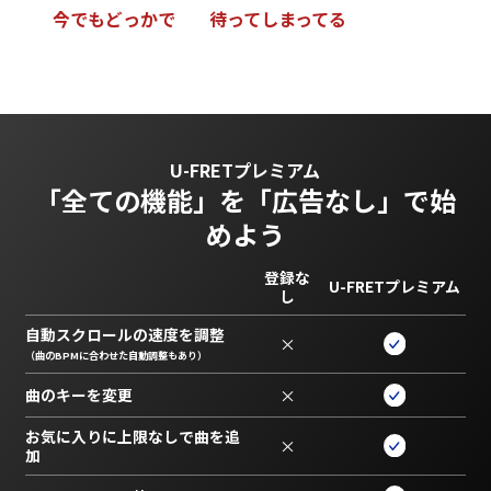
今
で
も
ど
っ
か
で
待
っ
て
し
ま
っ
て
る
U-FRETプレミアム
「全ての機能」を
「広告なし」で始
めよう
登録な
U-FRETプレミアム
し
自動スクロールの速度を調整
×
（曲のBPMに合わせた自動調整もあり）
曲のキーを変更
×
お気に入りに上限なしで曲を追
×
加