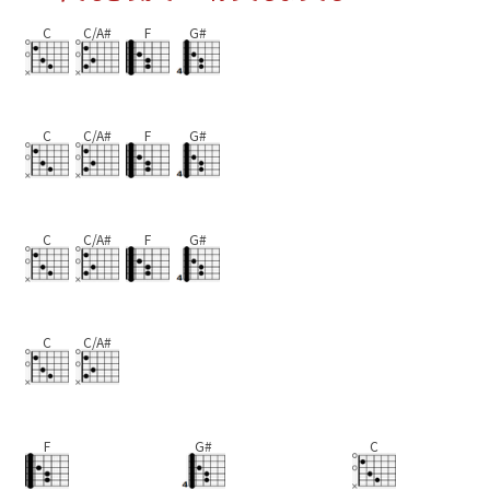
C
C/A#
F
G#
C
C/A#
F
G#
C
C/A#
F
G#
C
C/A#
F
G#
C