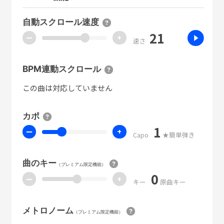
自動スクロール速度
21
ー
+
速さ
BPM連動スクロール
この曲は対応していません
カポ
1
ー
+
Capo
★簡単弾き
曲のキー
（プレミアム限定機能）
0
ー
+
キー
原曲キー
メトロノーム
（プレミアム限定機能）