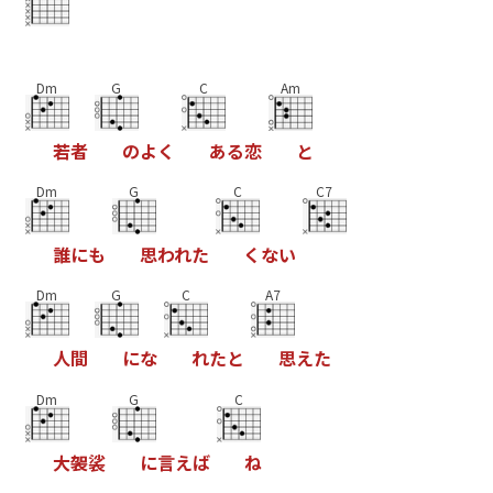
Dm
G
C
Am
若
者
の
よ
く
あ
る
恋
と
Dm
G
C
C7
誰
に
も
思
わ
れ
た
く
な
い
Dm
G
C
A7
人
間
に
な
れ
た
と
思
え
た
Dm
G
C
大
袈
裟
に
言
え
ば
ね