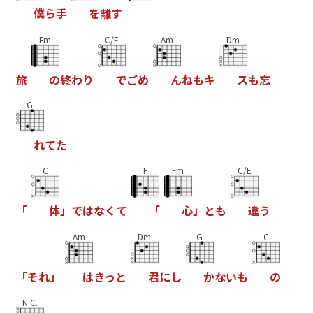
僕
ら
手
を
離
す
Fm
C/E
Am
Dm
旅
の
終
わ
り
で
ご
め
ん
ね
も
キ
ス
も
忘
G
れ
て
た
C
F
Fm
C/E
「
体
」
で
は
な
く
て
「
心
」
と
も
違
う
Am
Dm
G
C
「
そ
れ
」
は
き
っ
と
君
に
し
か
な
い
も
の
N.C.