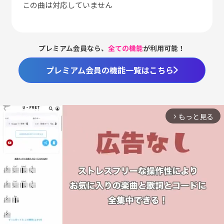
この曲は対応していません
プレミアム会員なら、
全ての機能
が利用可能！
プレミアム会員の機能一覧はこちら
もっと見る
arrow_forward_ios