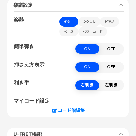
楽譜設定
楽器
ギター
ウクレレ
ピアノ
ベース
パワーコード
簡単弾き
ON
OFF
押さえ方表示
ON
OFF
利き手
右利き
左利き
マイコード設定
コード譜編集
U-FRET機能