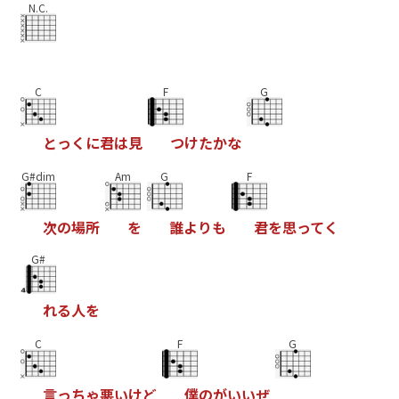
N.C.
C
F
G
と
っ
く
に
君
は
見
つ
け
た
か
な
G#dim
Am
G
F
次
の
場
所
を
誰
よ
り
も
君
を
思
っ
て
く
G#
れ
る
人
を
C
F
G
言
っ
ち
ゃ
悪
い
け
ど
僕
の
が
い
い
ぜ