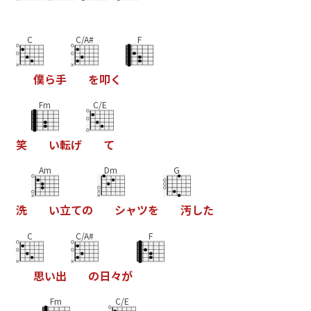
C
C/A#
F
僕
ら
手
を
叩
く
Fm
C/E
笑
い
転
げ
て
Am
Dm
G
洗
い
立
て
の
シ
ャ
ツ
を
汚
し
た
C
C/A#
F
思
い
出
の
日
々
が
Fm
C/E