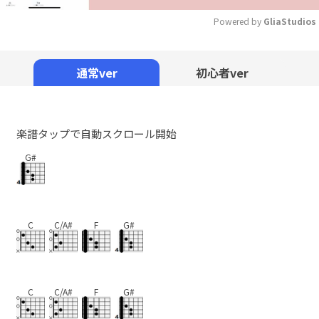
Powered by 
GliaStudios
Mute
通常ver
初心者ver
楽譜タップで自動スクロール開始
G#
C
C/A#
F
G#
C
C/A#
F
G#