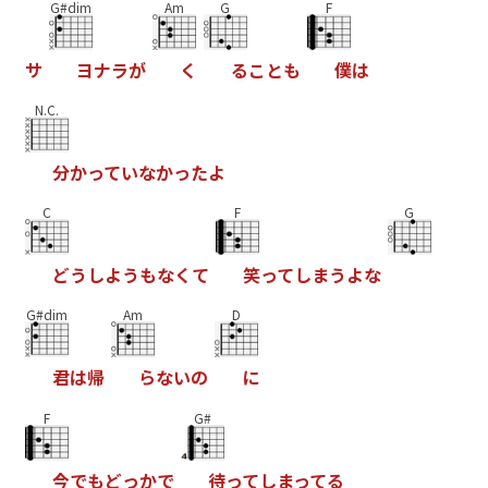
G#dim
Am
G
F
サ
ヨ
ナ
ラ
が
く
る
こ
と
も
僕
は
N.C.
分
か
っ
て
い
な
か
っ
た
よ
C
F
G
ど
う
し
よ
う
も
な
く
て
笑
っ
て
し
ま
う
よ
な
G#dim
Am
D
君
は
帰
ら
な
い
の
に
F
G#
今
で
も
ど
っ
か
で
待
っ
て
し
ま
っ
て
る