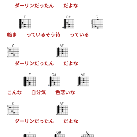
ダ
ー
リ
ン
だ
っ
た
ん
だ
よ
な
F
G#
G
絡
ま
っ
て
い
る
そ
う
待
っ
て
い
る
C
A#
ダ
ー
リ
ン
だ
っ
た
ん
だ
よ
な
F
G#
A#
こ
ん
な
自
分
気
色
悪
い
な
C
A#
ダ
ー
リ
ン
だ
っ
た
ん
だ
よ
な
F
G#
G