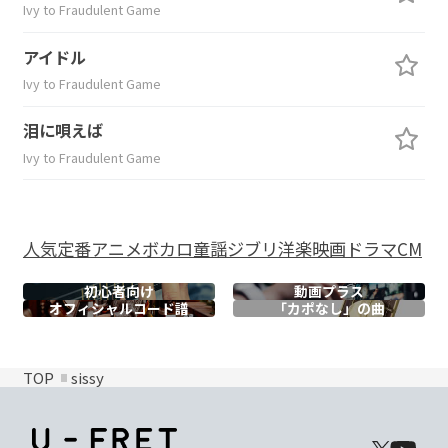
Ivy to Fraudulent Game
アイドル
Ivy to Fraudulent Game
泪に唄えば
Ivy to Fraudulent Game
人気
定番
アニメ
ボカロ
童謡
ジブリ
洋楽
映画
ドラマ
CM
初心者向け
動画プラス
オフィシャル
コード譜
「カポなし」の曲
TOP
sissy