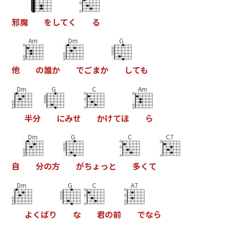
邪
魔
を
し
て
く
る
Am
Dm
G
他
の
誰
か
で
ご
ま
か
し
て
も
Dm
G
C
Am
半
分
に
み
せ
か
け
て
ほ
ら
Dm
G
C
C7
自
分
の
方
が
ち
ょ
っ
と
多
く
て
Dm
G
C
A7
よ
く
ば
り
な
君
の
前
で
な
ら