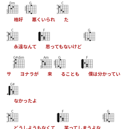
Dm
G
C
格
好
悪
く
い
ら
れ
た
C
F
G
永
遠
な
ん
て
思
っ
て
も
な
い
け
ど
G#dim
Am
G
F
サ
ヨ
ナ
ラ
が
来
る
こ
と
も
僕
は
分
か
っ
て
い
G#
な
か
っ
た
よ
C
F
G
ど
う
し
よ
う
も
な
く
て
笑
っ
て
し
ま
う
よ
な