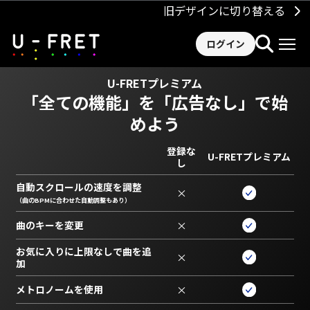
旧デザインに切り替える
ログイン
U-FRETプレミアム
「全ての機能」を
「広告なし」で始
めよう
登録な
U-FRETプレミアム
し
自動スクロールの速度を調整
×
（曲のBPMに合わせた自動調整もあり）
曲のキーを変更
×
お気に入りに上限なしで曲を追
×
加
メトロノームを使用
×