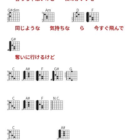
G#dim
Am
D
F
同
じ
よ
う
な
気
持
ち
な
ら
今
す
ぐ
飛
ん
で
G#
奪
い
に
行
け
る
け
ど
C
A#
F
G#
G
C
A#
F
N.C.
C
A#