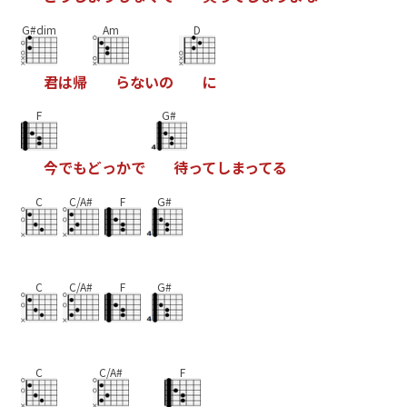
G#dim
Am
D
君
は
帰
ら
な
い
の
に
F
G#
今
で
も
ど
っ
か
で
待
っ
て
し
ま
っ
て
る
C
C/A#
F
G#
C
C/A#
F
G#
C
C/A#
F