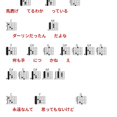
馬
鹿
げ
て
る
わ
か
っ
て
い
る
C
A#
ダ
ー
リ
ン
だ
っ
た
ん
だ
よ
な
F
G#
G
G#
G
G#
G
何
も
手
に
つ
か
ね
え
G#
G
G#
A#
B
C
F
G
永
遠
な
ん
て
思
っ
て
も
な
い
け
ど