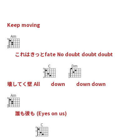
K
e
e
p
m
o
v
i
n
g
Am
こ
れ
は
き
っ
と
f
a
t
e
N
o
d
o
u
b
t
d
o
u
b
t
d
o
u
b
t
C
Dm
壊
し
て
く
壁
A
l
l
d
o
w
n
d
o
w
n
d
o
w
n
Am
誰
も
彼
も
(
E
y
e
s
o
n
u
s
)
C