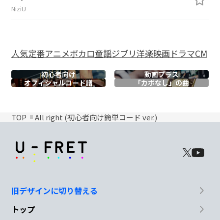
NiziU
人気
定番
アニメ
ボカロ
童謡
ジブリ
洋楽
映画
ドラマ
CM
初心者向け
動画プラス
オフィシャル
コード譜
「カポなし」の曲
TOP
All right (初心者向け簡単コード ver.)
旧デザインに切り替える
トップ