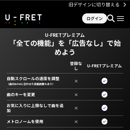
旧デザインに切り替える
ログイン
U-FRETプレミアム
「全ての機能」を
「広告なし」で始
めよう
登録な
U-FRETプレミアム
し
自動スクロールの速度を調整
×
（曲のBPMに合わせた自動調整もあり）
曲のキーを変更
×
お気に入りに上限なしで曲を追
×
加
メトロノームを使用
×