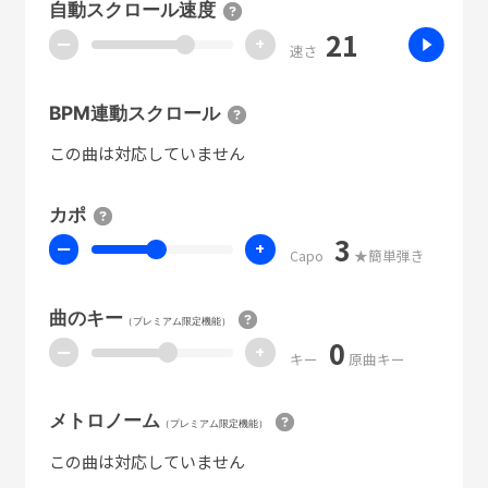
自動スクロール速度
21
ー
+
速さ
BPM連動スクロール
この曲は対応していません
カポ
3
ー
+
Capo
★簡単弾き
曲のキー
（プレミアム限定機能）
0
ー
+
キー
原曲キー
メトロノーム
（プレミアム限定機能）
この曲は対応していません