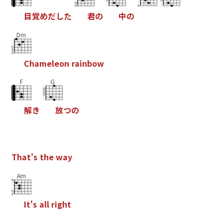
目
覚
め
だ
し
た
君
の
中
の
Dm
C
h
a
m
e
l
e
o
n
r
a
i
n
b
o
w
F
G
解
き
放
つ
の
T
h
a
t
'
s
t
h
e
w
a
y
Am
I
t
'
s
a
l
l
r
i
g
h
t