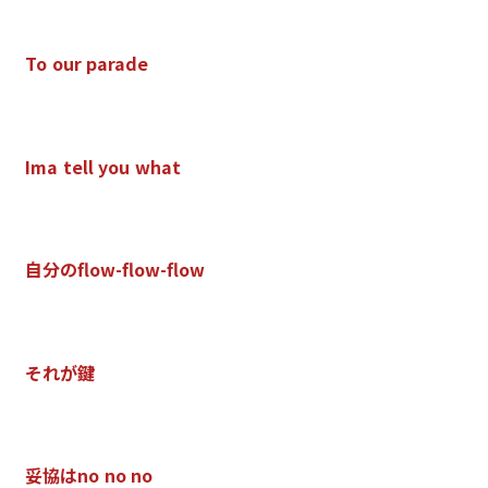
T
o
o
u
r
p
a
r
a
d
e
I
m
a
t
e
l
l
y
o
u
w
h
a
t
自
分
の
f
o
w
-
f
o
w
-
f
o
w
そ
れ
が
鍵
妥
協
は
n
o
n
o
n
o