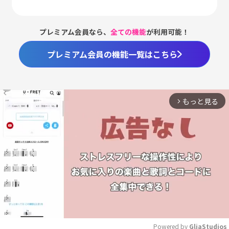
プレミアム会員なら、
全ての機能
が利用可能！
プレミアム会員の機能一覧はこちら
もっと見る
arrow_forward_ios
Powered by 
GliaStudios