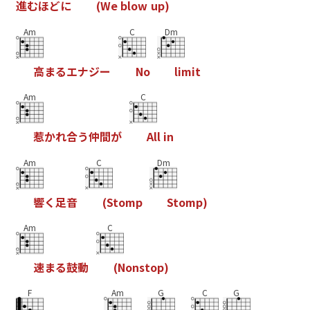
進
む
ほ
ど
に
(
W
e
b
l
o
w
u
p
)
Am
C
Dm
高
ま
る
エ
ナ
ジ
ー
N
o
l
i
m
i
t
Am
C
惹
か
れ
合
う
仲
間
が
A
l
l
i
n
Am
C
Dm
響
く
足
音
(
S
t
o
m
p
S
t
o
m
p
)
Am
C
速
ま
る
鼓
動
(
N
o
n
s
t
o
p
)
F
Am
G
C
G