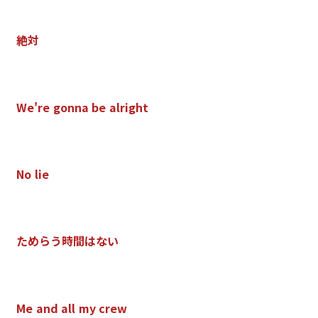
絶
対
W
e
'
r
e
g
o
n
n
a
b
e
a
l
r
i
g
h
t
N
o
l
i
e
た
め
ら
う
時
間
は
な
い
M
e
a
n
d
a
l
l
m
y
c
r
e
w