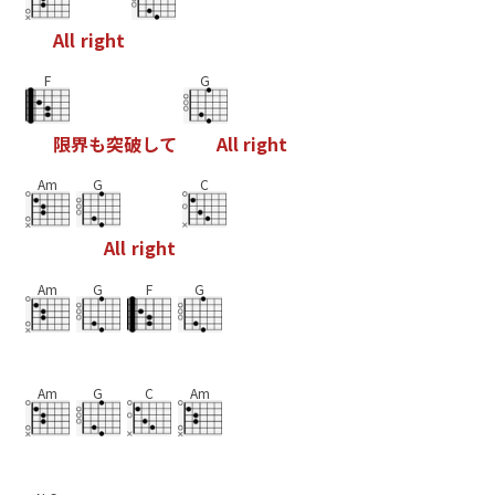
A
l
l
r
i
g
h
t
F
G
限
界
も
突
破
し
て
A
l
l
r
i
g
h
t
Am
G
C
A
l
l
r
i
g
h
t
Am
G
F
G
Am
G
C
Am