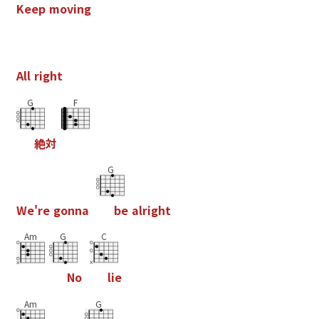
K
e
e
p
m
o
v
i
n
g
A
l
l
r
i
g
h
t
G
F
絶
対
G
W
e
'
r
e
g
o
n
n
a
b
e
a
l
r
i
g
h
t
Am
G
C
N
o
l
i
e
Am
G