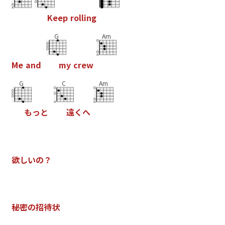
K
e
e
p
r
o
l
l
i
n
g
G
Am
M
e
a
n
d
m
y
c
r
e
w
G
C
Am
も
っ
と
遠
く
へ
欲
し
い
の
？
秘
密
の
招
待
状