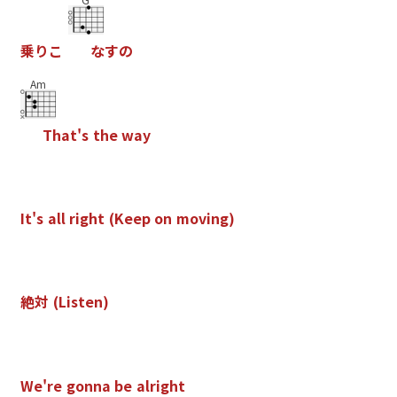
乗
り
こ
な
す
の
Am
T
h
a
t
'
s
t
h
e
w
a
y
I
t
'
s
a
l
l
r
i
g
h
t
(
K
e
e
p
o
n
m
o
v
i
n
g
)
絶
対
(
L
i
s
t
e
n
)
W
e
'
r
e
g
o
n
n
a
b
e
a
l
r
i
g
h
t