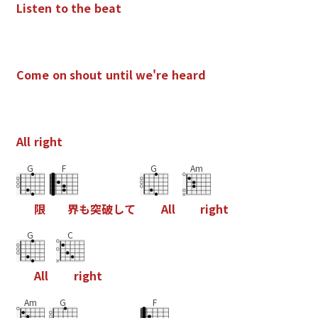
L
i
s
t
e
n
t
o
t
h
e
b
e
a
t
C
o
m
e
o
n
s
h
o
u
t
u
n
t
i
l
w
e
'
r
e
h
e
a
r
d
A
l
l
r
i
g
h
t
G
F
G
Am
限
界
も
突
破
し
て
A
l
l
r
i
g
h
t
G
C
A
l
l
r
i
g
h
t
Am
G
F