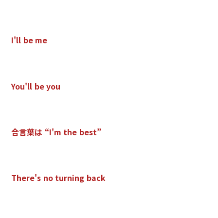
I
'
l
l
b
e
m
e
Y
o
u
'
l
l
b
e
y
o
u
合
言
葉
は
“
I
'
m
t
h
e
b
e
s
t
”
T
h
e
r
e
'
s
n
o
t
u
r
n
i
n
g
b
a
c
k