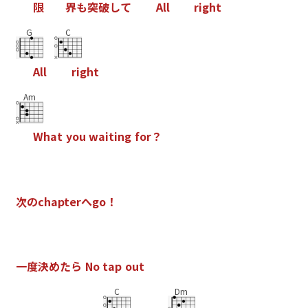
限
界
も
突
破
し
て
A
l
l
r
i
g
h
t
G
C
A
l
l
r
i
g
h
t
Am
W
h
a
t
y
o
u
w
a
i
t
i
n
g
f
o
r
？
次
の
c
h
a
p
t
e
r
へ
g
o
！
一
度
決
め
た
ら
N
o
t
a
p
o
u
t
C
Dm