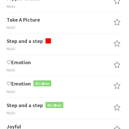
NiziU
Take A Picture
NiziU
Step and a step
NiziU
♡Emotion
NiziU
♡Emotion
初心者ver
NiziU
Step and a step
初心者ver
NiziU
Joyful