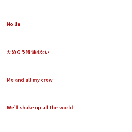
N
o
l
i
e
た
め
ら
う
時
間
は
な
い
M
e
a
n
d
a
l
l
m
y
c
r
e
w
W
e
'
l
l
s
h
a
k
e
u
p
a
l
l
t
h
e
w
o
r
l
d