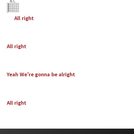
N.C
A
l
l
r
i
g
h
t
A
l
l
r
i
g
h
t
Y
e
a
h
W
e
'
r
e
g
o
n
n
a
b
e
a
l
r
i
g
h
t
A
l
l
r
i
g
h
t