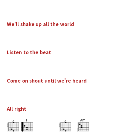
W
e
'
l
l
s
h
a
k
e
u
p
a
l
l
t
h
e
w
o
r
l
d
L
i
s
t
e
n
t
o
t
h
e
b
e
a
t
C
o
m
e
o
n
s
h
o
u
t
u
n
t
i
l
w
e
'
r
e
h
e
a
r
d
A
l
l
r
i
g
h
t
G
F
G
Am