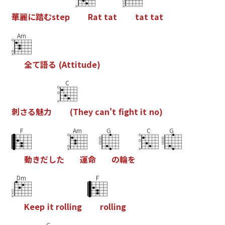
華
麗
に
踏
む
s
t
e
p
R
a
t
t
a
t
t
a
t
t
a
t
Am
全
て
語
る
(
A
t
t
i
t
u
d
e
)
C
刺
さ
る
魅
力
(
T
h
e
y
c
a
n
'
t
f
g
h
t
i
t
n
o
)
F
Am
G
C
G
動
き
だ
し
た
運
命
の
輪
を
Dm
F
K
e
e
p
i
t
r
o
l
l
i
n
g
r
o
l
l
i
n
g
G