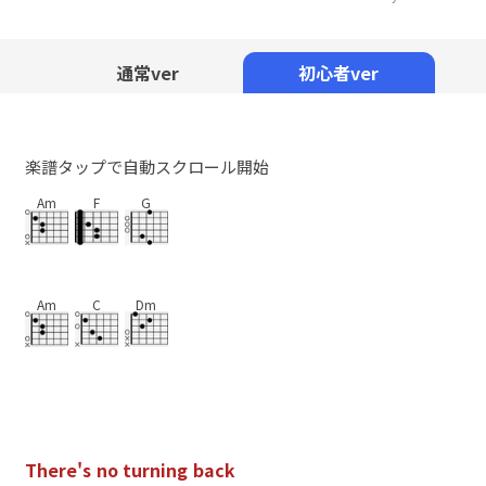
Mute
通常ver
初心者ver
楽譜タップで自動スクロール開始
Am
F
G
Am
C
Dm
T
h
e
r
e
'
s
n
o
t
u
r
n
i
n
g
b
a
c
k