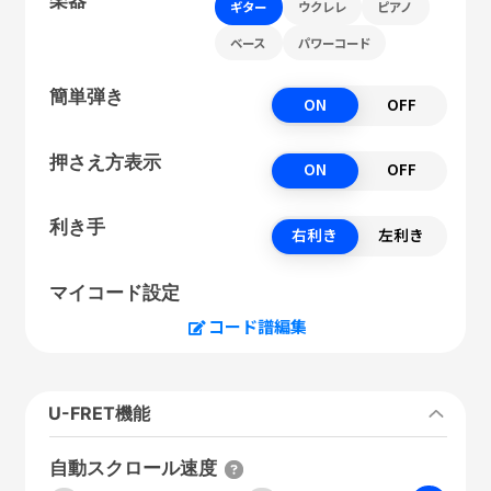
ギター
ウクレレ
ピアノ
ベース
パワーコード
簡単弾き
ON
OFF
押さえ方表示
ON
OFF
利き手
右利き
左利き
マイコード設定
コード譜編集
U-FRET機能
自動スクロール速度