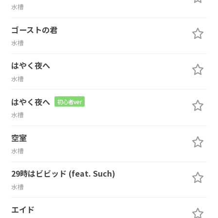
水槽
ゴーストの君
水槽
はやく夜へ
水槽
はやく夜へ
初心者ver
水槽
空室
水槽
29時はビビッド (feat. Such)
水槽
エイド