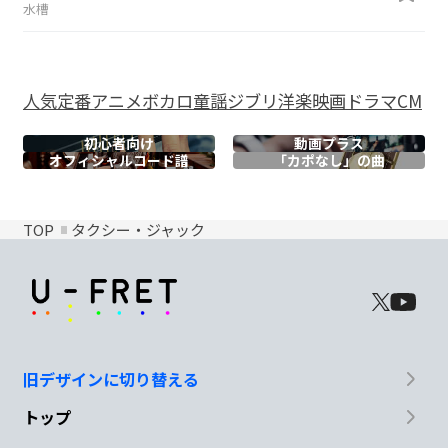
水槽
人気
定番
アニメ
ボカロ
童謡
ジブリ
洋楽
映画
ドラマ
CM
初心者向け
動画プラス
オフィシャル
コード譜
「カポなし」の曲
TOP
タクシー・ジャック
旧デザインに切り替える
トップ