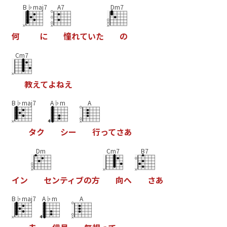
B♭maj7
A7
Dm7
何
に
憧
れ
て
い
た
の
Cm7
教
え
て
よ
ね
え
B♭maj7
A♭m
A
タ
ク
シ
ー
行
っ
て
さ
あ
Dm
Cm7
B7
イ
ン
セ
ン
テ
ィ
ブ
の
方
向
へ
さ
あ
B♭maj7
A♭m
A