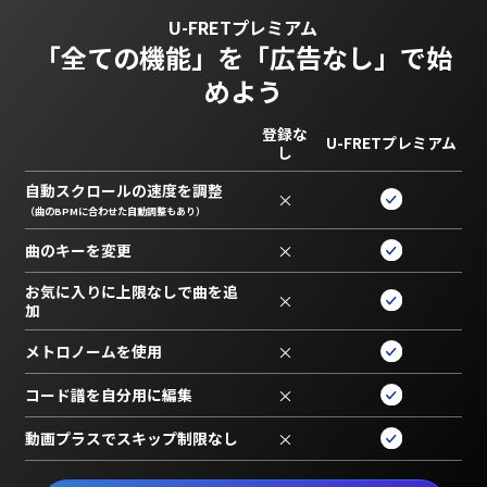
U-FRETプレミアム
「全ての機能」を
「広告なし」で始
めよう
登録な
U-FRETプレミアム
し
自動スクロールの速度を調整
×
（曲のBPMに合わせた自動調整もあり）
曲のキーを変更
×
お気に入りに上限なしで曲を追
×
加
メトロノームを使用
×
コード譜を自分用に編集
×
動画プラスでスキップ制限なし
×