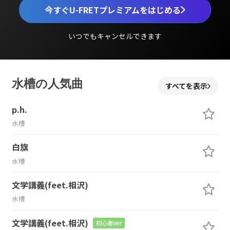
今すぐU-FRETプレミアムをはじめる
いつでもキャンセルできます
水槽の人気曲
すべてを表示
p.h.
水槽
白旗
水槽
文学講義(feet.相沢)
水槽
文学講義(feet.相沢)
初心者ver