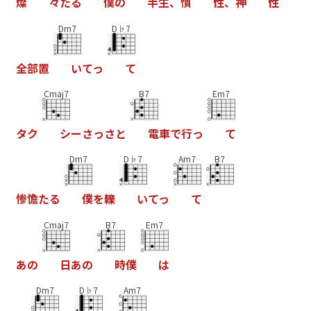
燦
々
た
る
僕
の
半
生
、
慣
性
、
神
性
Dm7
D♭7
全
部
置
い
て
っ
て
Cmaj7
B7
Em7
タ
ク
シ
ー
さ
っ
さ
と
電
車
で
行
っ
て
Dm7
D♭7
Am7
B7
惨
憺
た
る
僕
を
轢
い
て
っ
て
Cmaj7
B7
Em7
あ
の
日
あ
の
時
僕
は
Dm7
D♭7
Am7