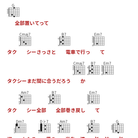
G
全
部
置
い
て
っ
て
Cmaj7
B7
Em7
タ
ク
シ
ー
さ
っ
さ
と
電
車
で
行
っ
て
Cmaj7
B7
Em7
タ
ク
シ
ー
ま
だ
間
に
合
う
だ
ろ
う
か
Am7
B7
Em7
タ
ク
シ
ー
全
部
全
部
巻
き
戻
し
て
Dm7
D♭7
Am7
B7
G