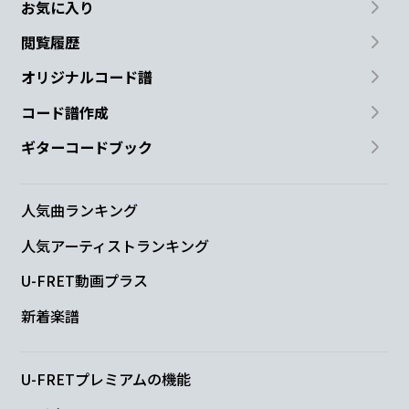
お気に入り
閲覧履歴
オリジナルコード譜
コード譜作成
ギターコードブック
人気曲ランキング
人気アーティストランキング
U-FRET動画プラス
新着楽譜
U-FRETプレミアムの機能