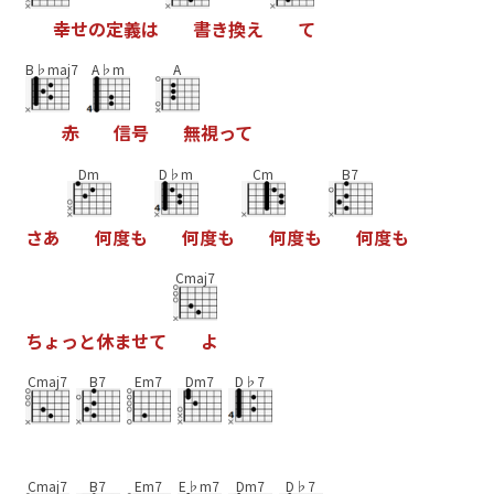
幸
せ
の
定
義
は
書
き
換
え
て
B♭maj7
A♭m
A
赤
信
号
無
視
っ
て
Dm
D♭m
Cm
B7
さ
あ
何
度
も
何
度
も
何
度
も
何
度
も
Cmaj7
ち
ょ
っ
と
休
ま
せ
て
よ
Cmaj7
B7
Em7
Dm7
D♭7
Cmaj7
B7
Em7
E♭m7
Dm7
D♭7