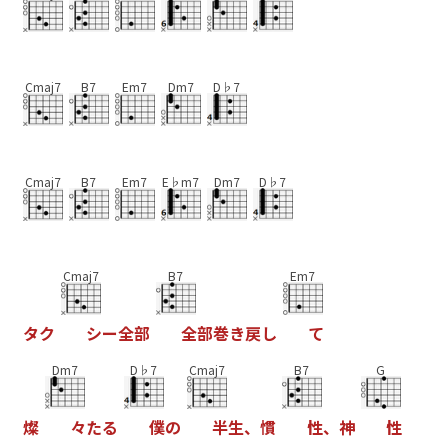
Cmaj7
B7
Em7
Dm7
D♭7
Cmaj7
B7
Em7
E♭m7
Dm7
D♭7
Cmaj7
B7
Em7
タ
ク
シ
ー
全
部
全
部
巻
き
戻
し
て
Dm7
D♭7
Cmaj7
B7
G
燦
々
た
る
僕
の
半
生
、
慣
性
、
神
性