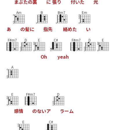
ま
ぶ
た
の
裏
に
張
り
付
い
た
光
Am
B
Bm7
Em
あ
の
髪
に
指
先
絡
め
た
い
F#m7
D
E
C#
F#m7
D
E
O
h
y
e
a
h
A
E
F#m7
D
感
情
の
な
い
ア
ラ
ー
ム
E
C#