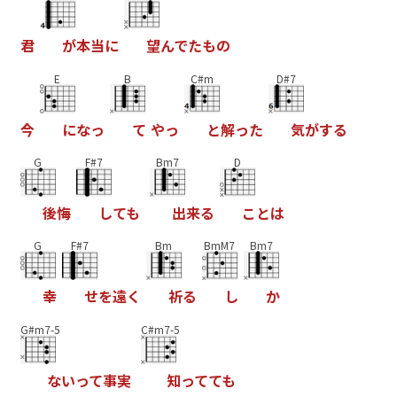
君
が
本
当
に
望
ん
で
た
も
の
E
B
C#m
D#7
今
に
な
っ
て
や
っ
と
解
っ
た
気
が
す
る
G
F#7
Bm7
D
後
悔
し
て
も
出
来
る
こ
と
は
G
F#7
Bm
BmM7
Bm7
幸
せ
を
遠
く
祈
る
し
か
G#m7-5
C#m7-5
な
い
っ
て
事
実
知
っ
て
て
も