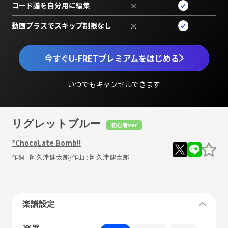
コード譜を自分用に編集
×
動画プラスでスキップ制限なし
×
今すぐU-FRETプレミアムをはじめる
いつでもキャンセルできます
リグレットブルー
初心者ver
*ChocoLate Bomb!!
作詞 :
阿久津健太郎
/作曲 :
阿久津健太郎
楽譜設定