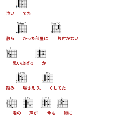
泣
い
て
た
G#m7
Fm7-5
散
ら
か
っ
た
部
屋
に
片
付
か
な
い
E
B
思
い
出
ば
っ
か
C#m
D#7
踏
み
場
さ
え
失
く
し
て
た
G
F#7
Bm7
D
君
の
声
が
今
も
胸
に