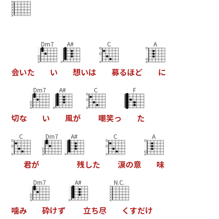
Dm7
A#
C
A
会
い
た
い
想
い
は
募
る
ほ
ど
に
Dm7
A#
C
F
切
な
い
風
が
嘲
笑
っ
た
C
Dm7
A#
C
A
君
が
残
し
た
涙
の
意
味
Dm7
A#
N.C.
噛
み
砕
け
ず
立
ち
尽
く
す
だ
け