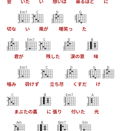
会
い
た
い
想
い
は
募
る
ほ
ど
に
Em7
C
D
G
切
な
い
風
が
嘲
笑
っ
た
D
Em7
C
D
B
君
が
残
し
た
涙
の
意
味
Em7
C
D
G
D
噛
み
砕
け
ず
立
ち
尽
く
す
だ
け
C
B
Em7
A
ま
ぶ
た
の
裏
に
張
り
付
い
た
光
Am
B
Bm7
Em