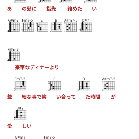
あ
の
髪
に
指
先
絡
め
た
い
G#m7
Fm7-5
E
B
A#m7-5
D#7
G#m7
豪
華
な
デ
ィ
ナ
ー
よ
り
Fm7-5
E
B
A#m7-5
些
細
な
事
で
笑
い
合
っ
て
た
時
間
が
D#7
愛
し
い
G#m7
Fm7-5