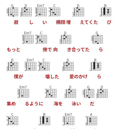
G
D
Em7
C
D
B
寂
し
い
横
顔
増
え
て
く
た
び
Em7
C
D
G
も
っ
と
傍
で
向
き
合
っ
て
た
ら
D
Em7
C
D
B
僕
が
壊
し
た
愛
の
か
け
ら
Em7
C
D
G
D
集
め
る
よ
う
に
海
を
泳
い
だ
C
B
Em7
A