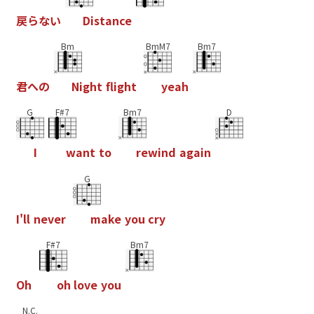
戻
ら
な
い
D
i
s
t
a
n
c
e
Bm
BmM7
Bm7
君
へ
の
N
i
g
h
t
f
i
g
h
t
y
e
a
h
G
F#7
Bm7
D
I
w
a
n
t
t
o
r
e
w
i
n
d
a
g
a
i
n
G
I
'
l
l
n
e
v
e
r
m
a
k
e
y
o
u
c
r
y
F#7
Bm7
O
h
o
h
l
o
v
e
y
o
u
N.C.