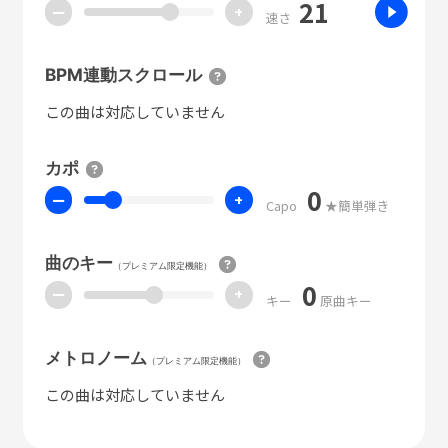
21
ー
+
速さ
BPM連動スクロール
この曲は対応していません
カポ
0
ー
+
Capo
★簡単弾き
曲のキー
（プレミアム限定機能）
0
ー
+
キー
原曲キー
メトロノーム
（プレミアム限定機能）
この曲は対応していません