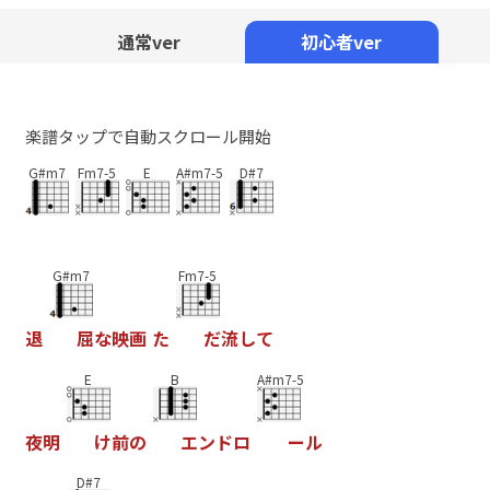
Mute
通常ver
初心者ver
楽譜タップで自動スクロール開始
G#m7
Fm7-5
E
A#m7-5
D#7
G#m7
Fm7-5
退
屈
な
映
画
た
だ
流
し
て
E
B
A#m7-5
夜
明
け
前
の
エ
ン
ド
ロ
ー
ル
D#7