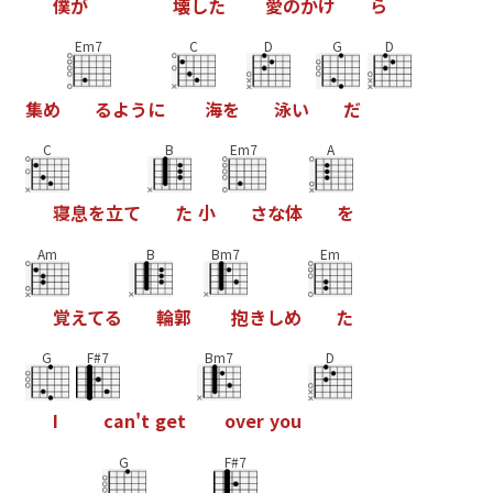
僕
が
壊
し
た
愛
の
か
け
ら
Em7
C
D
G
D
集
め
る
よ
う
に
海
を
泳
い
だ
C
B
Em7
A
寝
息
を
立
て
た
小
さ
な
体
を
Am
B
Bm7
Em
覚
え
て
る
輪
郭
抱
き
し
め
た
G
F#7
Bm7
D
I
c
a
n
'
t
g
e
t
o
v
e
r
y
o
u
G
F#7