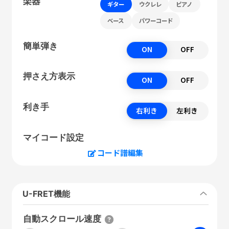
楽器
ギター
ウクレレ
ピアノ
ベース
パワーコード
簡単弾き
ON
OFF
押さえ方表示
ON
OFF
利き手
右利き
左利き
マイコード設定
コード譜編集
U-FRET機能
自動スクロール速度