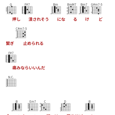
G
F#7
Bm
BmM7
Bm7
G#m7-5
押
し
潰
さ
れ
そ
う
に
な
る
け
ど
C#m7-5
繋
ぎ
止
め
ら
れ
る
F#7
痛
み
な
ら
い
い
ん
だ
N.C.
B
Em7
C
D
B