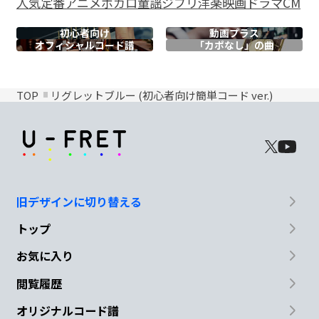
人気
定番
アニメ
ボカロ
童謡
ジブリ
洋楽
映画
ドラマ
CM
初心者向け
動画プラス
オフィシャル
コード譜
「カポなし」の曲
TOP
リグレットブルー (初心者向け簡単コード ver.)
旧デザインに切り替える
トップ
お気に入り
閲覧履歴
オリジナルコード譜