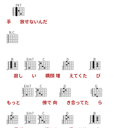
F#7
手
放
せ
な
い
ん
だ
N.C.
B
Em7
C
D
B
寂
し
い
横
顔
増
え
て
く
た
び
Em7
C
D
G
も
っ
と
傍
で
向
き
合
っ
て
た
ら
D
Em7
C
D
B