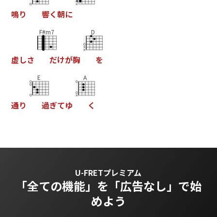
鳴
り
響
く
朝
に
F#m7
D
虚
し
さ
だ
け
が
胸
を
E
A
通
り
過
ぎ
て
ゆ
く
U-FRETプレミアム
「全ての機能」を
「広告なし」で始
めよう