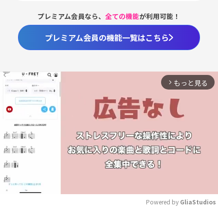
プレミアム会員なら、
全ての機能
が利用可能！
プレミアム会員の機能一覧はこちら
もっと見る
arrow_forward_ios
Powered by 
GliaStudios