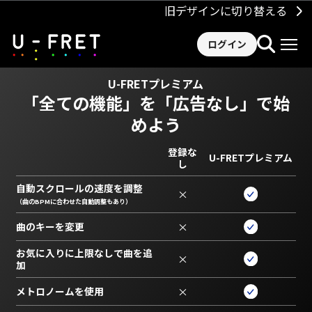
旧デザインに切り替える
ログイン
U-FRETプレミアム
「全ての機能」を
「広告なし」で始
めよう
登録な
U-FRETプレミアム
し
自動スクロールの速度を調整
×
（曲のBPMに合わせた自動調整もあり）
曲のキーを変更
×
お気に入りに上限なしで曲を追
×
加
メトロノームを使用
×