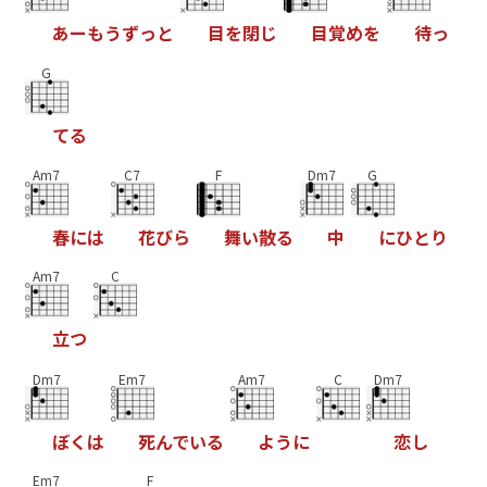
あ
ー
も
う
ず
っ
と
目
を
閉
じ
目
覚
め
を
待
っ
G
て
る
Am7
C7
F
Dm7
G
春
に
は
花
び
ら
舞
い
散
る
中
に
ひ
と
り
Am7
C
立
つ
Dm7
Em7
Am7
C
Dm7
ぼ
く
は
死
ん
で
い
る
よ
う
に
恋
し
Em7
F