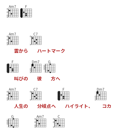
Am7
F
Am7
C7
雲
か
ら
ハ
ー
ト
マ
ー
ク
F
Dm7
G
叫
び
の
彼
方
へ
Am7
C7
F
Dm7
人
生
の
分
岐
点
へ
ハ
イ
ラ
イ
ト
、
コ
カ
G
Am7
C