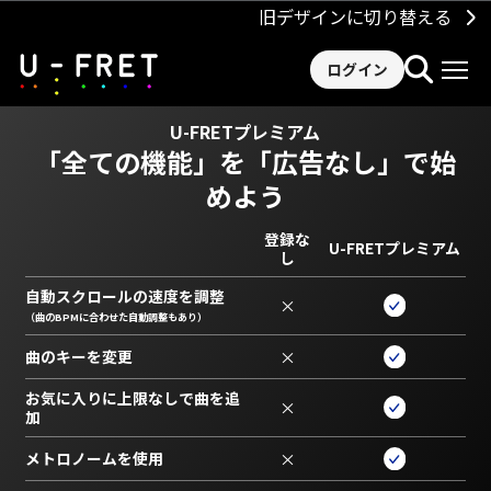
旧デザインに切り替える
ログイン
U-FRETプレミアム
「全ての機能」を
「広告なし」で始
めよう
登録な
U-FRETプレミアム
し
自動スクロールの速度を調整
×
（曲のBPMに合わせた自動調整もあり）
曲のキーを変更
×
お気に入りに上限なしで曲を追
×
加
メトロノームを使用
×