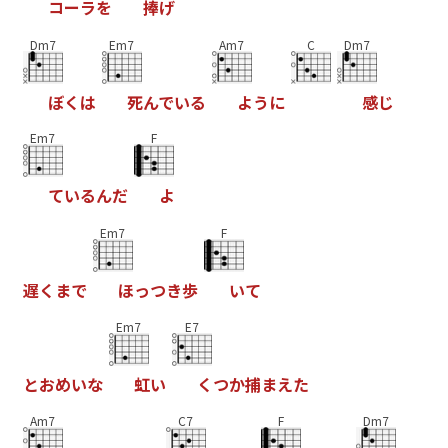
コ
ー
ラ
を
捧
げ
Dm7
Em7
Am7
C
Dm7
ぼ
く
は
死
ん
で
い
る
よ
う
に
感
じ
Em7
F
て
い
る
ん
だ
よ
Em7
F
遅
く
ま
で
ほ
っ
つ
き
歩
い
て
Em7
E7
と
お
め
い
な
虹
い
く
つ
か
捕
ま
え
た
Am7
C7
F
Dm7