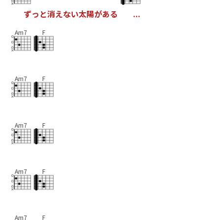
ず
っ
と
消
え
な
い
太
陽
が
あ
る
.
.
.
Am7
F
Am7
F
Am7
F
Am7
F
Am7
F