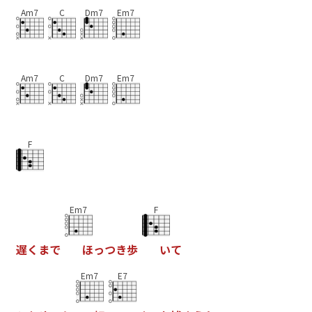
Am7
C
Dm7
Em7
Am7
C
Dm7
Em7
F
Em7
F
遅
く
ま
で
ほ
っ
つ
き
歩
い
て
Em7
E7