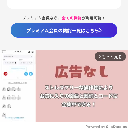
プレミアム会員なら、
全ての機能
が利用可能！
プレミアム会員の機能一覧はこちら
もっと見る
arrow_forward_ios
Powered by 
GliaStudios