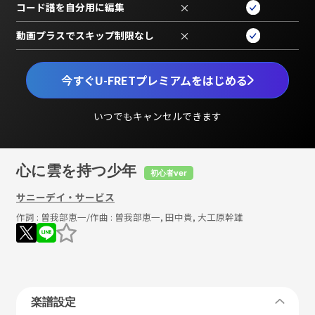
コード譜を自分用に編集
×
動画プラスでスキップ制限なし
×
今すぐU-FRETプレミアムをはじめる
いつでもキャンセルできます
心に雲を持つ少年
初心者ver
サニーデイ・サービス
作詞 :
曽我部恵一
/作曲 :
曽我部恵一, 田中貴, 大工原幹雄
楽譜設定