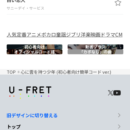
白い恋人
サニーデイ・サービス
人気
定番
アニメ
ボカロ
童謡
ジブリ
洋楽
映画
ドラマ
CM
初心者向け
動画プラス
オフィシャル
コード譜
「カポなし」の曲
TOP
心に雲を持つ少年 (初心者向け簡単コード ver.)
旧デザインに切り替える
トップ