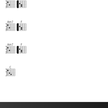
Am7
F
Am7
F
C