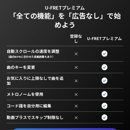
U-FRETプレミアム
「全ての機能」を
「広告なし」で始
めよう
登録な
U-FRETプレミアム
し
自動スクロールの速度を調整
×
（曲のBPMに合わせた自動調整もあり）
曲のキーを変更
×
お気に入りに上限なしで曲を追
×
加
メトロノームを使用
×
コード譜を自分用に編集
×
動画プラスでスキップ制限なし
×