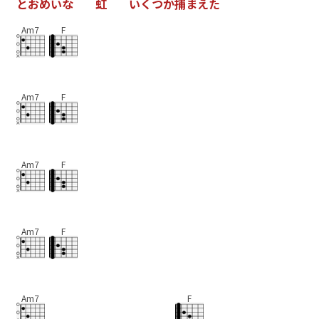
と
お
め
い
な
虹
い
く
つ
か
捕
ま
え
た
Am7
F
Am7
F
Am7
F
Am7
F
Am7
F