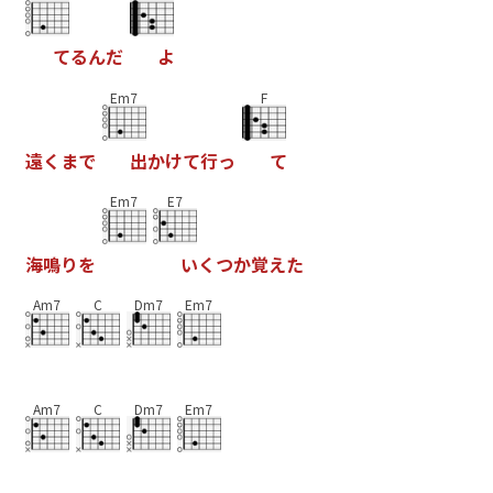
て
る
ん
だ
よ
Em7
F
遠
く
ま
で
出
か
け
て
行
っ
て
Em7
E7
海
鳴
り
を
い
く
つ
か
覚
え
た
Am7
C
Dm7
Em7
Am7
C
Dm7
Em7