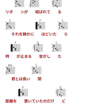
リ
ボ
ン
が
結
ば
れ
て
る
C
F
C
そ
れ
を
静
か
に
ほ
ど
い
た
ら
F
G
C
時
が
止
ま
る
音
が
し
た
Am
C
君
と
は
長
い
間
F
G
距
離
を
置
い
て
い
た
の
だ
け
ど