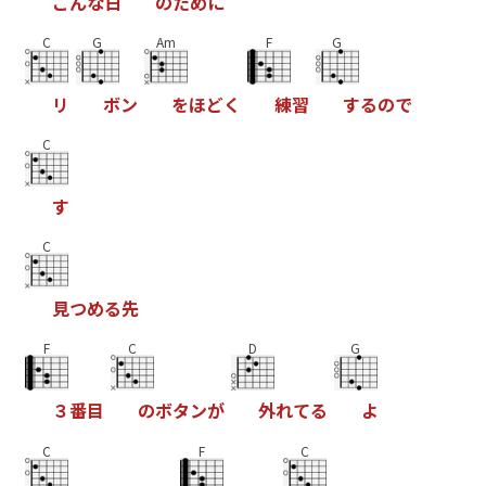
こ
ん
な
日
の
た
め
に
C
G
Am
F
G
リ
ボ
ン
を
ほ
ど
く
練
習
す
る
の
で
C
す
C
見
つ
め
る
先
F
C
D
G
３
番
目
の
ボ
タ
ン
が
外
れ
て
る
よ
C
F
C