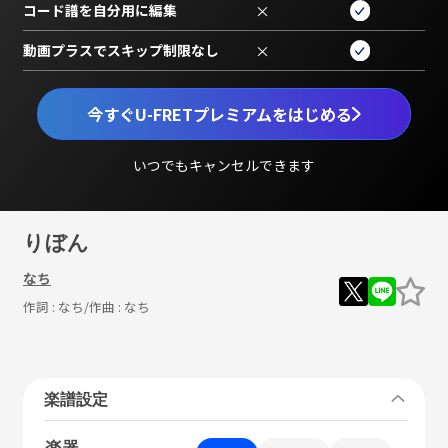
コード譜を自分用に編集
×
動画プラスでスキップ制限なし
×
今すぐU-FRETプレミアムをはじめる
いつでもキャンセルできます
りぼん
なち
作詞 :
なち
/作曲 :
なち
楽譜設定
楽器