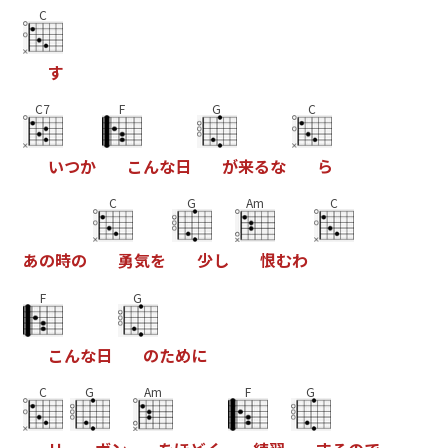
C
す
C7
F
G
C
い
つ
か
こ
ん
な
日
が
来
る
な
ら
C
G
Am
C
あ
の
時
の
勇
気
を
少
し
恨
む
わ
F
G
こ
ん
な
日
の
た
め
に
C
G
Am
F
G