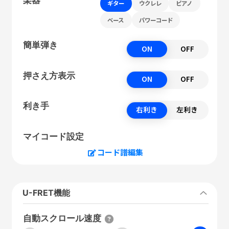
ギター
ウクレレ
ピアノ
ベース
パワーコード
簡単弾き
ON
OFF
押さえ方表示
ON
OFF
利き手
右利き
左利き
マイコード設定
コード譜編集
U-FRET機能
自動スクロール速度