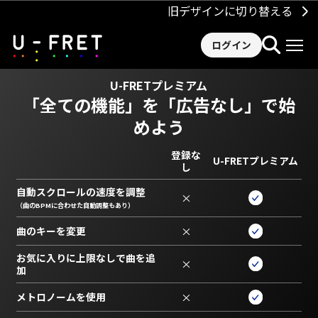
旧デザインに切り替える
ログイン
U-FRETプレミアム
「全ての機能」を
「広告なし」で始
めよう
登録な
U-FRETプレミアム
し
自動スクロールの速度を調整
×
（曲のBPMに合わせた自動調整もあり）
曲のキーを変更
×
お気に入りに上限なしで曲を追
×
加
メトロノームを使用
×