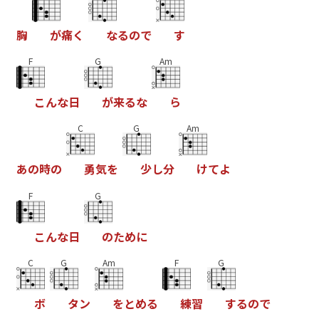
胸
が
痛
く
な
る
の
で
す
F
G
Am
こ
ん
な
日
が
来
る
な
ら
C
G
Am
あ
の
時
の
勇
気
を
少
し
分
け
て
よ
F
G
こ
ん
な
日
の
た
め
に
C
G
Am
F
G
ボ
タ
ン
を
と
め
る
練
習
す
る
の
で