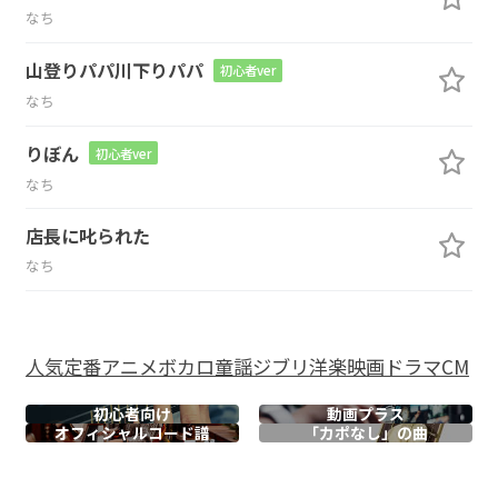
なち
山登りパパ川下りパパ
初心者ver
なち
りぼん
初心者ver
なち
店長に叱られた
なち
人気
定番
アニメ
ボカロ
童謡
ジブリ
洋楽
映画
ドラマ
CM
初心者向け
動画プラス
オフィシャル
コード譜
「カポなし」の曲