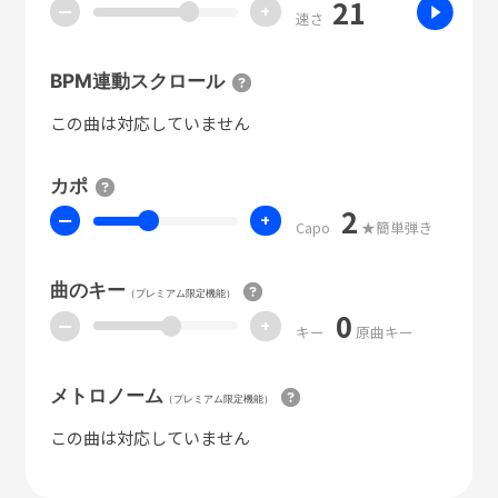
21
ー
+
速さ
BPM連動スクロール
この曲は対応していません
カポ
2
ー
+
Capo
★簡単弾き
曲のキー
（プレミアム限定機能）
0
ー
+
キー
原曲キー
メトロノーム
（プレミアム限定機能）
この曲は対応していません