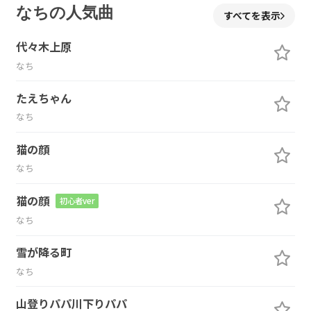
なちの人気曲
すべてを表示
代々木上原
なち
たえちゃん
なち
猫の顔
なち
猫の顔
初心者ver
なち
雪が降る町
なち
山登りパパ川下りパパ