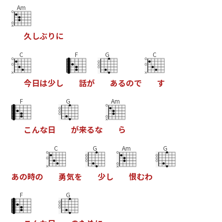
Am
久
し
ぶ
り
に
C
F
G
C
今
日
は
少
し
話
が
あ
る
の
で
す
F
G
Am
こ
ん
な
日
が
来
る
な
ら
C
G
Am
G
あ
の
時
の
勇
気
を
少
し
恨
む
わ
F
G