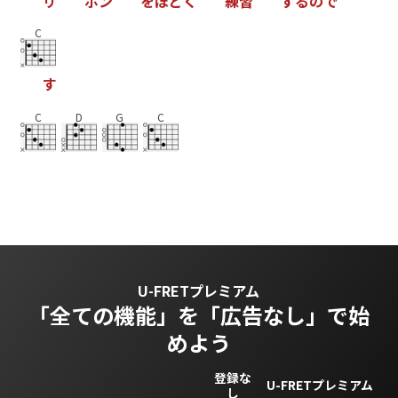
リ
ボ
ン
を
ほ
ど
く
練
習
す
る
の
で
C
す
C
D
G
C
U-FRETプレミアム
「全ての機能」を
「広告なし」で始
めよう
登録な
U-FRETプレミアム
し