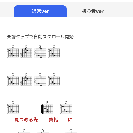
Mute
通常ver
初心者ver
楽譜タップで自動スクロール開始
C
D
G
C
C
D
G
C
C
F
C
見
つ
め
る
先
薬
指
に
C
D
G