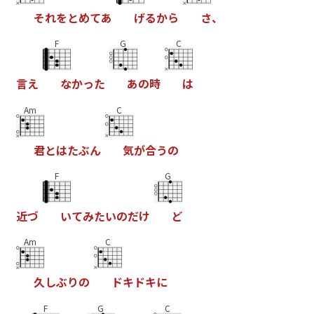
そ
れ
を
と
め
て
あ
げ
る
か
ら
さ
、
F
G
C
言
え
な
か
っ
た
あ
の
時
は
Am
C
君
と
は
た
ぶ
ん
気
が
合
う
の
F
G
近
づ
い
て
み
た
い
の
だ
け
ど
Am
C
久
し
ぶ
り
の
ド
キ
ド
キ
に
F
G
C