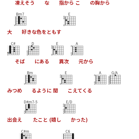
凍
え
そ
う
な
指
か
ら
こ
の
胸
か
ら
Bm7
E
大
好
き
な
色
を
と
も
す
C#
D
E
A
そ
ば
に
あ
る
異
次
元
か
ら
Bm
E
A
G/A
み
つ
め
る
よ
う
に
聞
こ
え
て
く
る
D#m7-5
E/D
出
会
え
た
こ
と
(
嬉
し
か
っ
た
)
C#m
C6