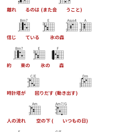
離
れ
る
の
は
(
ま
た
会
う
こ
と
)
Bm7
E
Asus4
A
信
じ
て
い
る
氷
の
森
Bm7
E
F
約
束
の
氷
の
森
C/E
Dm
時
計
塔
が
回
り
だ
す
(
動
き
出
す
)
Am
Am7/G
人
の
流
れ
空
の
下
(
い
つ
も
の
日
)
F
G/F