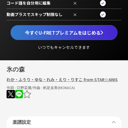
コード譜を自分用に編集
×
動画プラスでスキップ制限なし
×
今すぐU-FRETプレミアムをはじめる
いつでもキャンセルできます
氷の森
わか・ふうり・ゆな・れみ・えり・りすこ from STAR☆ANIS
作詞 :
只野菜摘
/作曲 :
帆足圭吾(MONACA)
楽譜設定