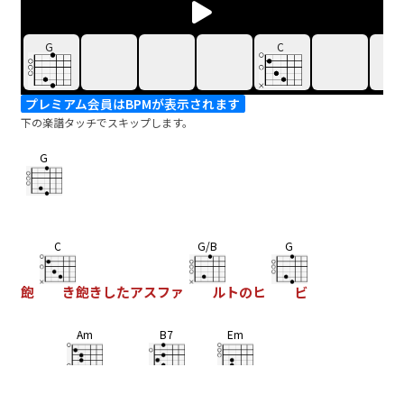
G
C
プレミアム会員はBPMが表示されます
下の楽譜タッチでスキップします。
G
C
G/B
G
飽
き飽きしたアスファ
ルトのヒ
ビ
Am
B7
Em
今日も
しがみ付
いたま
ま