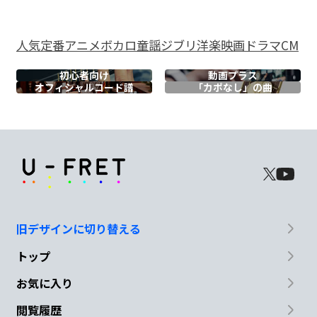
Am
D
G
どん
な明日を
映す
の
人気
定番
アニメ
ボカロ
童謡
ジブリ
洋楽
映画
ドラマ
CM
初心者向け
動画プラス
Em
C
オフィシャル
コード譜
「カポなし」の曲
白
い
綿毛が舞い
D
B7/D#
Em
嗚呼
風
に乗る
Am
G/B
旧デザインに切り替える
どこへと向か
って行こうと
トップ
お気に入り
A/C#
A
B7sus4
B7
閲覧履歴