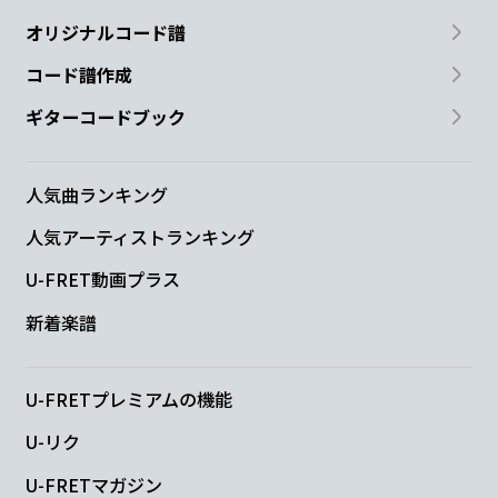
今一
瞬を生
きた
い
オリジナルコード譜
N.C.
E
G#
コード譜作成
ダンデ
ライオン 咲
く道
ギターコードブック
A
B
E
B/D#
人気曲ランキング
泣
き笑
いの毎
日を
人気アーティストランキング
C#m
G#m
U-FRET動画プラス
新着楽譜
ま
だこれから ま
だやれるさ
A
B
E
U-FRETプレミアムの機能
歯を
食いし
ばってゆ
け
U-リク
U-FRETマガジン
B/D#
A
B