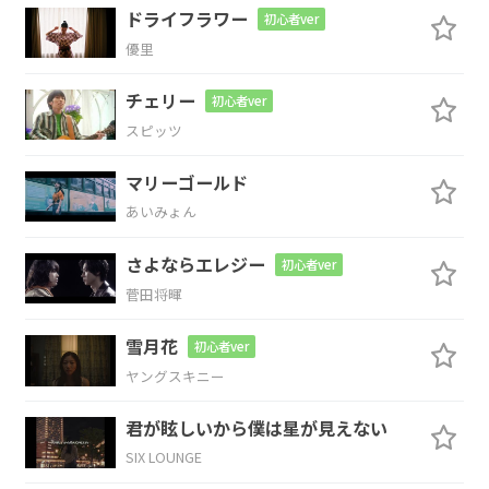
ドライフラワー
初心者ver
優里
Am
B7/D#
Em
チェリー
初心者ver
スピッツ
C
G/B
マリーゴールド
あいみょん
冷たい風にも雨
にも負けず
さよならエレジー
初心者ver
Am
B7/D#
Em
菅田将暉
踏まれ
ても立ち
上がっ
て
雪月花
初心者ver
ヤングスキニー
C
D
B7/D#
Em
君が眩しいから僕は星が見えない
ひ
たむきな
その
瞳
は
SIX LOUNGE