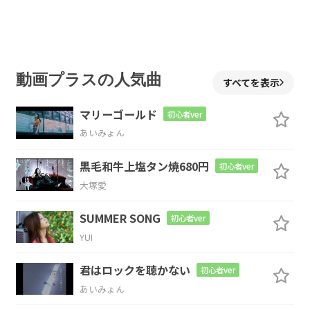
C
D
G/B
Em
灰色の
空見
上げ
て
動画プラスの人気曲
すべてを表示
Am
D
Em
N.C.
マリーゴールド
初心者ver
夢
を語り
明かし
た
あいみょん
C
D
Em
黒毛和牛上塩タン焼680円
初心者ver
大塚愛
SUMMER SONG
C
B7/D#
Em
初心者ver
YUI
君はロックを聴かない
初心者ver
C
D
Em
あいみょん