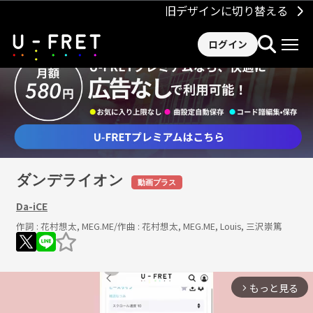
旧デザインに切り替える
ログイン
ダンデライオン
動画プラス
Da-iCE
作詞 :
花村想太, MEG.ME
/作曲 :
花村想太, MEG.ME, Louis, 三沢崇篤
もっと見る
arrow_forward_ios