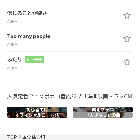
信じることが楽さ
ASKA
Too many people
ASKA
ふたり
初心者ver
ASKA
人気
定番
アニメ
ボカロ
童謡
ジブリ
洋楽
映画
ドラマ
CM
初心者向け
動画プラス
オフィシャル
コード譜
「カポなし」の曲
TOP
風の住む町