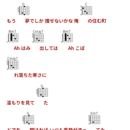
G
C
も
う
夢
で
し
か
捜
せ
な
い
か
な
俺
の
住
む
町
Bm7
Cmaj7
Bm7
A
h
は
み
出
し
て
は
A
h
こ
ぼ
Cmaj7
れ
落
ち
た
寒
さ
に
G
温
も
り
を
見
て
た
G
Em7
ド
ア
を
開
け
れ
ば
い
つ
も
季
節
が
違
っ
て
た