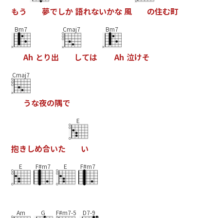
も
う
夢
で
し
か
語
れ
な
い
か
な
風
の
住
む
町
Bm7
Cmaj7
Bm7
A
h
と
り
出
し
て
は
A
h
泣
け
そ
Cmaj7
う
な
夜
の
隅
で
E
抱
き
し
め
合
い
た
い
E
F#m7
E
F#m7
Am
G
F#m7-5
D7-9