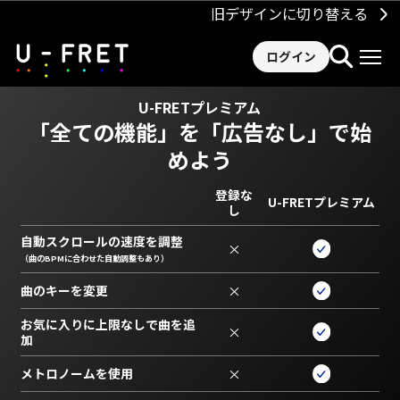
旧デザインに切り替える
ログイン
U-FRETプレミアム
「全ての機能」を
「広告なし」で始
めよう
登録な
U-FRETプレミアム
し
自動スクロールの速度を調整
×
（曲のBPMに合わせた自動調整もあり）
曲のキーを変更
×
お気に入りに上限なしで曲を追
×
加
メトロノームを使用
×