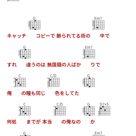
G
Em7
キ
ャ
ッ
チ
コ
ピ
ー
で
飾
ら
れ
て
る
街
の
中
で
G
Em7
す
れ
違
う
の
は
無
国
籍
の
人
ば
か
り
で
C
C/D
G
俺
の
瞳
も
同
じ
色
を
し
て
た
C
C/D
G
D7+5
何
処
ま
で
が
本
当
の
俺
な
の
か
G
Em7