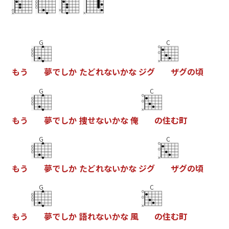
G
C
も
う
夢
で
し
か
た
ど
れ
な
い
か
な
ジ
グ
ザ
グ
の
頃
G
C
も
う
夢
で
し
か
捜
せ
な
い
か
な
俺
の
住
む
町
G
C
も
う
夢
で
し
か
た
ど
れ
な
い
か
な
ジ
グ
ザ
グ
の
頃
G
C
も
う
夢
で
し
か
語
れ
な
い
か
な
風
の
住
む
町