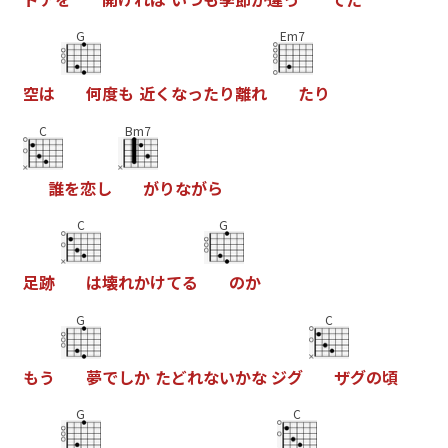
G
Em7
空
は
何
度
も
近
く
な
っ
た
り
離
れ
た
り
C
Bm7
誰
を
恋
し
が
り
な
が
ら
C
G
足
跡
は
壊
れ
か
け
て
る
の
か
G
C
も
う
夢
で
し
か
た
ど
れ
な
い
か
な
ジ
グ
ザ
グ
の
頃
G
C