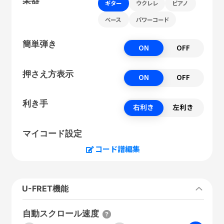
ギター
ウクレレ
ピアノ
ベース
パワーコード
簡単弾き
ON
OFF
押さえ方表示
ON
OFF
利き手
右利き
左利き
マイコード設定
コード譜編集
U-FRET機能
自動スクロール速度