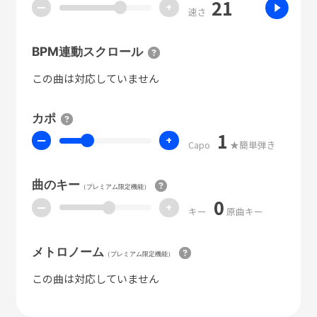
21
ー
+
速さ
BPM連動スクロール
この曲は対応していません
カポ
1
ー
+
Capo
★簡単弾き
曲のキー
（プレミアム限定機能）
0
ー
+
キー
原曲キー
メトロノーム
（プレミアム限定機能）
この曲は対応していません