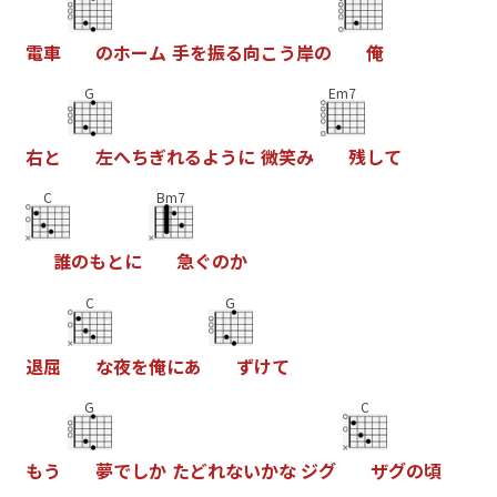
電
車
の
ホ
ー
ム
手
を
振
る
向
こ
う
岸
の
俺
G
Em7
右
と
左
へ
ち
ぎ
れ
る
よ
う
に
微
笑
み
残
し
て
C
Bm7
誰
の
も
と
に
急
ぐ
の
か
C
G
退
屈
な
夜
を
俺
に
あ
ず
け
て
G
C
も
う
夢
で
し
か
た
ど
れ
な
い
か
な
ジ
グ
ザ
グ
の
頃