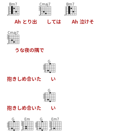
Bm7
Cmaj7
Bm7
A
h
と
り
出
し
て
は
A
h
泣
け
そ
Cmaj7
う
な
夜
の
隅
で
G
抱
き
し
め
合
い
た
い
G
抱
き
し
め
合
い
た
い
G
Em
G
Em7