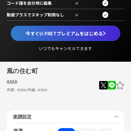
コード譜を自分用に編集
×
動画プラスでスキップ制限なし
×
今すぐU-FRETプレミアムをはじめる
いつでもキャンセルできます
風の住む町
ASKA
作詞 :
ASKA
/作曲 :
ASKA
楽譜設定
楽器