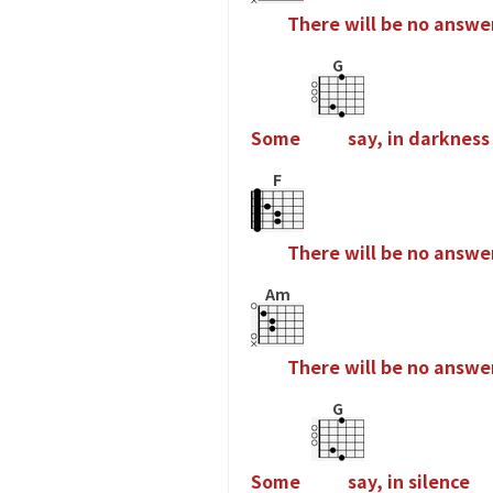
T
h
e
r
e
w
i
l
l
b
e
n
o
a
n
s
w
e
G
S
o
m
e
s
a
y
,
i
n
d
a
r
k
n
e
s
s
F
T
h
e
r
e
w
i
l
l
b
e
n
o
a
n
s
w
e
Am
T
h
e
r
e
w
i
l
l
b
e
n
o
a
n
s
w
e
G
S
o
m
e
s
a
y
,
i
n
s
i
l
e
n
c
e