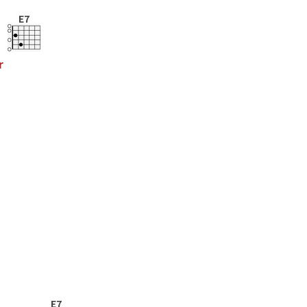
E7
r
E7