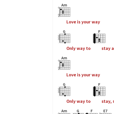
Am
L
o
v
e
i
s
y
o
u
r
w
a
y
G
F
O
n
l
y
w
a
y
t
o
s
t
a
y
a
Am
L
o
v
e
i
s
y
o
u
r
w
a
y
G
F
O
n
l
y
w
a
y
t
o
s
t
a
y
,
Am
G
F
E7