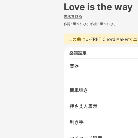
Love is the way
黒木ちひろ
作詞 :
黒木ちひろ
/作曲 :
黒木ちひろ
この曲は
U-FRET Chord Maker
でユ
楽譜設定
楽器
簡単弾き
押さえ方表示
利き手