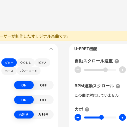
ーザーが制作したオリジナル楽曲です。
U-FRET機能
自動スクロール速度
ギター
ウクレレ
ピアノ
ー
+
ベース
パワーコード
ON
OFF
BPM連動スクロール
この曲は対応していません
ON
OFF
カポ
右利き
左利き
ー
+