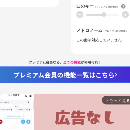
曲のキー
（プレミアム限定機能）
ー
+
メトロノーム
（プレミアム限定機能）
この曲は対応していません
プレミアム会員なら、
全ての機能
が利用可能！
プレミアム会員の機能一覧はこちら
もっと見る
arrow_forward_ios