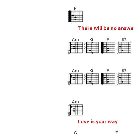
F
T
h
e
r
e
w
i
l
l
b
e
n
o
a
n
s
w
e
Am
G
F
E7
Am
G
F
E7
Am
L
o
v
e
i
s
y
o
u
r
w
a
y
G
F