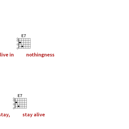
E7
l
i
v
e
i
n
n
o
t
h
i
n
g
n
e
s
s
E7
s
t
a
y
,
s
t
a
y
a
l
i
v
e