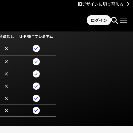
旧デザインに切り替える
ログイン
登録なし
U-FRETプレミアム
×
×
×
×
×
×