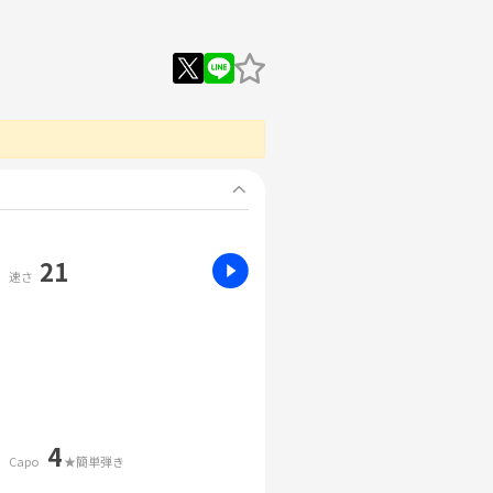
21
速さ
4
Capo
★簡単弾き