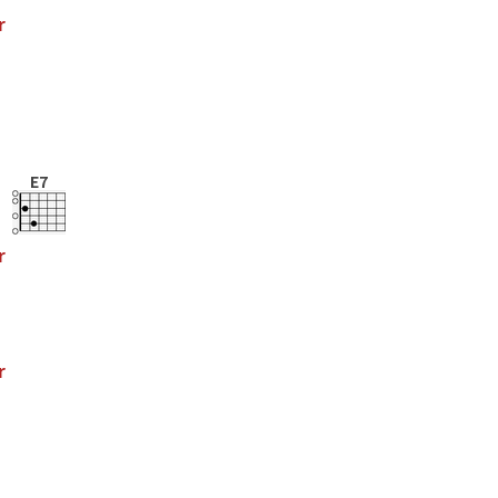
r
E7
r
r