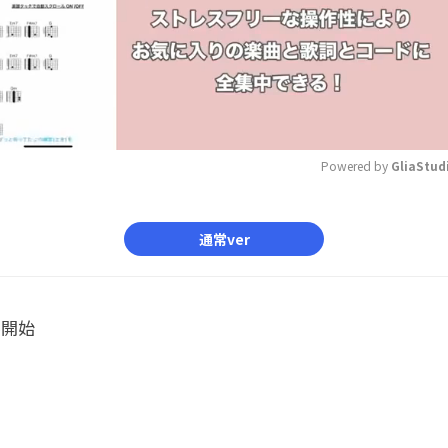
Powered by 
GliaStud
Mute
通常ver
ル開始