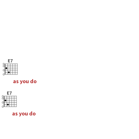
E7
a
s
y
o
u
d
o
E7
a
s
y
o
u
d
o