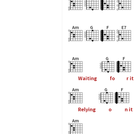
Am
G
F
E7
Am
G
F
W
a
i
t
i
n
g
f
o
r
i
t
Am
G
F
R
e
l
y
i
n
g
o
n
i
t
Am