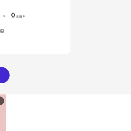
0
キー
原曲キー