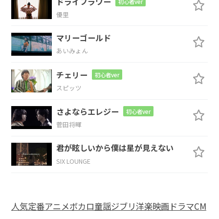
ドライフラワー
初心者ver
F
G
C
優里
マリーゴールド
優
さんにな
れるだろ
う
あいみょん
Fm
C
Bdim
Am
C
チェリー
初心者ver
なにして
る携
帯の通
知
会え
スピッツ
F
G
C
さよならエレジー
初心者ver
菅田将暉
たら
私泣
いちゃうよ
君が眩しいから僕は星が見えない
C7
F
G
Em
SIX LOUNGE
会えない
なら死
んじゃうよ
E
Am
F
G
C
人気
定番
アニメ
ボカロ
童謡
ジブリ
洋楽
映画
ドラマ
CM
あなたを
落とす
計画を