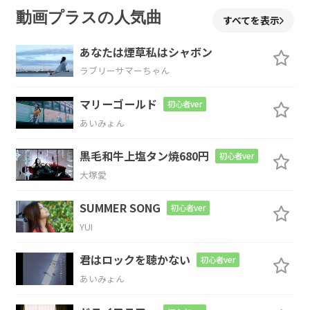
F
Fm
N.C.
動画プラスの人気曲
すべてを表示
愛してみてよ減
る
もんじゃないし
あなたは煙草私はシャボン
ラブリーサマーちゃん
C
Csus4
マリーゴールド
初心者ver
あいみょん
Fm
C
G#dim
Am
黒毛和牛上塩タン焼680円
初心者ver
大塚愛
あいして
るの声
帯を聴
いて
Am7/G
F
G
C
SUMMER SONG
初心者ver
YUI
脳の
100パー埋
められた
君はロックを聴かない
初心者ver
C7
F
G
Em
Am
あいみょん
これが
演技なら
あなた
は
俳