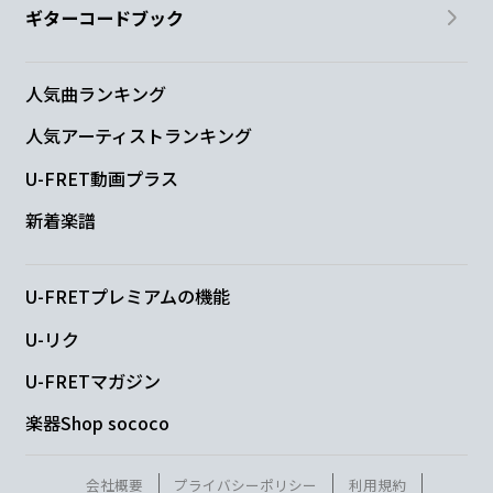
ギターコードブック
F
Fm
まず付
き合おうとしてること自体 間
違って
人気曲ランキング
人気アーティストランキング
る気がするイライラ！
U-FRET動画プラス
G
G#
G
新着楽譜
想えば思
うほど
沼る
U-FRETプレミアムの機能
N.C.
C
Bdim
Am
U-リク
あ
なたの
隣で
眠っちゃう
U-FRETマガジン
楽器Shop sococo
C
F
G
C
高い呼
吸でチュ
ウを誘
う
会社概要
プライバシーポリシー
利用規約