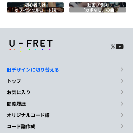
初心者向け
動画プラス
C7
オフィシャル
コード譜
「カポなし」の曲
F
Fm
少し
距離を置いてみたり 速
攻の既読に期
旧デザインに切り替える
待
トップ
Em
E
Am
お気に入り
私
あなたに真剣
すぎるね ほんと
バカ
閲覧履歴
A
オリジナルコード譜
みた
い
コード譜作成