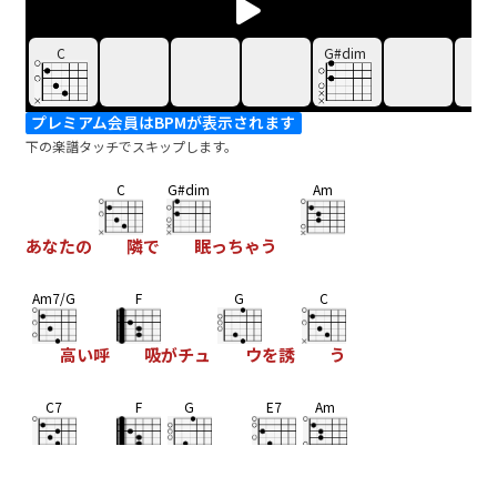
C
G#dim
プレミアム会員はBPMが表示されます
下の楽譜タッチでスキップします。
C
G#dim
Am
あなたの
隣で
眠っちゃう
Am7/G
F
G
C
高い呼
吸がチュ
ウを誘
う
C7
F
G
E7
Am
夢中で
息
を殺す
夢
中