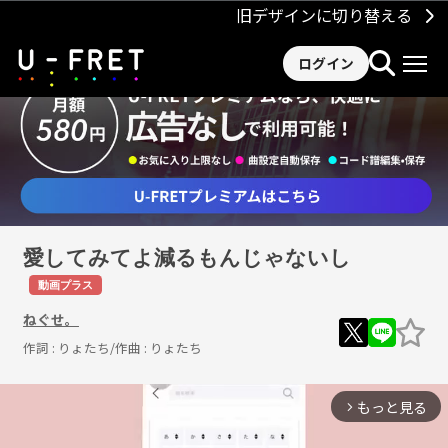
旧デザインに切り替える
ログイン
愛してみてよ減るもんじゃないし
動画プラス
ねぐせ。
作詞 :
りょたち
/作曲 :
りょたち
もっと見る
arrow_forward_ios