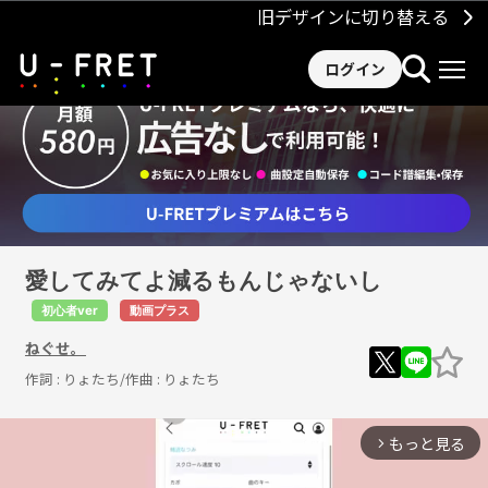
旧デザインに切り替える
ログイン
愛してみてよ減るもんじゃないし
初心者ver
動画プラス
ねぐせ。
作詞 :
りょたち
/作曲 :
りょたち
もっと見る
arrow_forward_ios