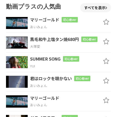
F
Fm
N.C.
動画プラスの人気曲
すべてを表示
愛してみてよ減
る
もんじゃないし
マリーゴールド
初心者ver
あいみょん
C
Csus4
黒毛和牛上塩タン焼680円
初心者ver
大塚愛
Fm
C
G#dim
Am
SUMMER SONG
初心者ver
YUI
あいして
るの声
帯を聴
いて
Am7
F
G
C
君はロックを聴かない
初心者ver
あいみょん
脳の
100パー埋
められた
マリーゴールド
C7
F
G
Em
Am
あいみょん
これが
演技なら
あなた
は
俳