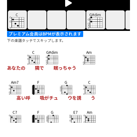
C
G#dim
プレミアム会員はBPMが表示されます
下の楽譜タッチでスキップします。
C
G#dim
Am
あなたの
隣で
眠っちゃう
Am7
F
G
C
高い呼
吸がチュ
ウを誘
う
C7
F
G
E7
Am
夢中で
息
を殺す
夢
中