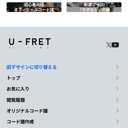
初心者向け
動画プラス
C7
オフィシャル
コード譜
「カポなし」の曲
F
Fm
少し
距離を置いてみたり 速
攻の既読に期
旧デザインに切り替える
待
トップ
Em
E
Am
お気に入り
私
あなたに真剣
すぎるね ほんと
バカ
閲覧履歴
A
オリジナルコード譜
みた
い
コード譜作成