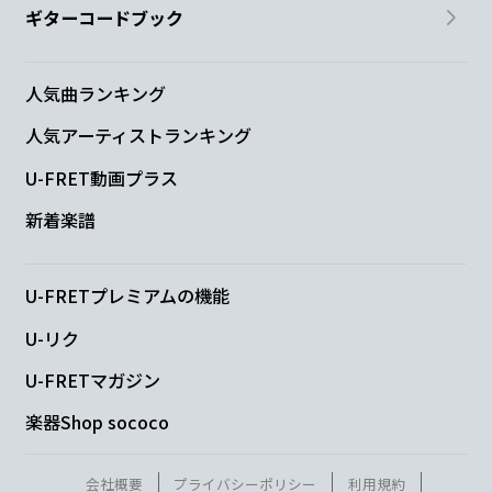
ギターコードブック
F
Fm
まず付
き合おうとしてること自体 間
違って
人気曲ランキング
人気アーティストランキング
る気がするイライラ！
U-FRET動画プラス
G
G#
G
新着楽譜
想えば思
うほど
沼る
U-FRETプレミアムの機能
N.C.
C
Bdim
Am
U-リク
あ
なたの
隣で
眠っちゃう
U-FRETマガジン
楽器Shop sococo
C
F
G
C
高い呼
吸でチュ
ウを誘
う
会社概要
プライバシーポリシー
利用規約