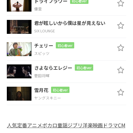
ドライフラワー
初心者ver
F
G
C
優里
君が眩しいから僕は星が見えない
優
さんにな
れるだろ
う
SIX LOUNGE
Fm
C
Bdim
Am
C
チェリー
初心者ver
なにして
る携
帯の通
知
会え
スピッツ
F
G
C
さよならエレジー
初心者ver
菅田将暉
たら
私泣
いちゃうよ
雪月花
初心者ver
C7
F
G
Em
ヤングスキニー
会えない
なら死
んじゃうよ
E
Am
F
G
C
人気
定番
アニメ
ボカロ
童謡
ジブリ
洋楽
映画
ドラマ
CM
あなたを
落とす
計画を