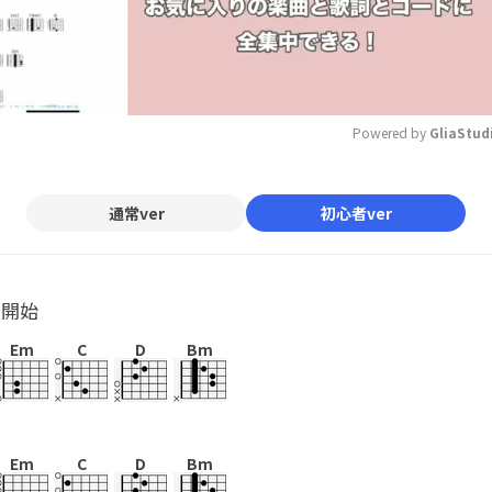
Powered by 
GliaStud
Mute
通常ver
初心者ver
ル開始
Em
C
D
Bm
Em
C
D
Bm