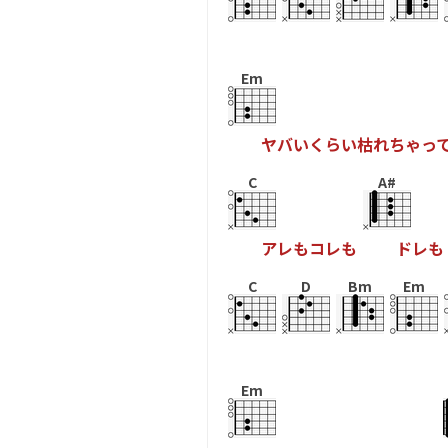
Em
ヤ
バ
い
く
ら
い
枯
れ
ち
ゃ
っ
C
A#
ア
レ
も
コ
レ
も
ド
レ
も
C
D
Bm
Em
Em