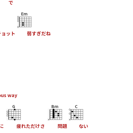
で
Em
チ
ョ
ッ
ト
弱
す
ぎ
だ
ね
o
u
s
w
a
y
G
Bm
C
に
疲
れ
た
だ
け
さ
問
題
な
い