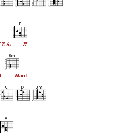
F
て
る
ん
だ
Em
I
W
a
n
t
.
.
.
C
D
Bm
F