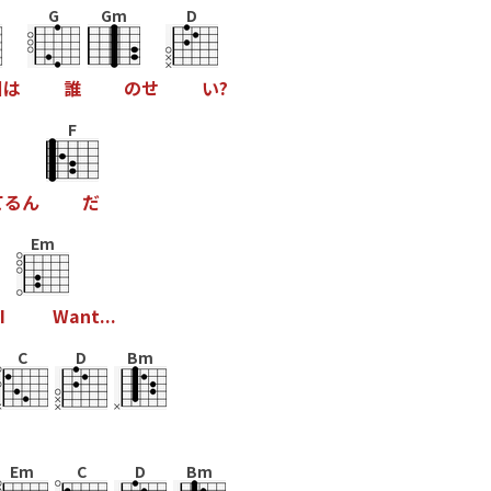
G
Gm
D
日
は
誰
の
せ
い
?
F
て
る
ん
だ
Em
I
W
a
n
t
.
.
.
C
D
Bm
Em
C
D
Bm