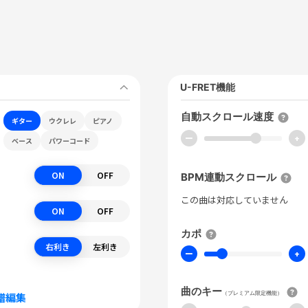
U-FRET機能
自動スクロール速度
ギター
ウクレレ
ピアノ
ー
+
ベース
パワーコード
ON
OFF
BPM連動スクロール
この曲は対応していません
ON
OFF
カポ
右利き
左利き
ー
+
曲のキー
（プレミアム限定機能）
譜編集