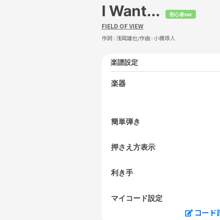
I Want...
初心者ver
FIELD OF VIEW
作詞 :
浅岡雄也
/作曲 :
小橋琢人
楽譜設定
楽器
簡単弾き
押さえ方表示
利き手
マイコード設定
コード