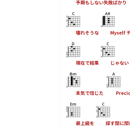
予
期
も
し
な
い
失
敗
ば
か
り
C
A#
壊
れ
そ
う
な
M
y
s
e
l
f
D
C
現
在
で
結
果
じ
ゃ
な
い
Bm
A
本
気
で
信
じ
た
P
r
e
c
i
Em
C
最
上
級
を
探
す
間
に
間