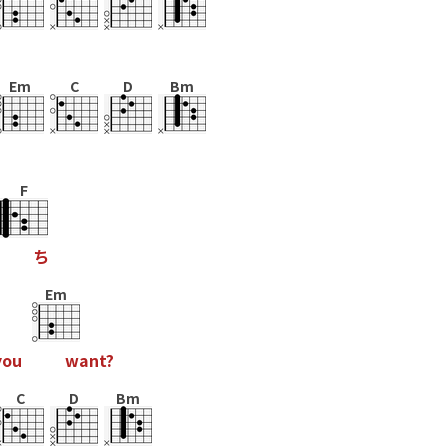
Em
C
D
Bm
F
ち
Em
y
o
u
w
a
n
t
?
C
D
Bm