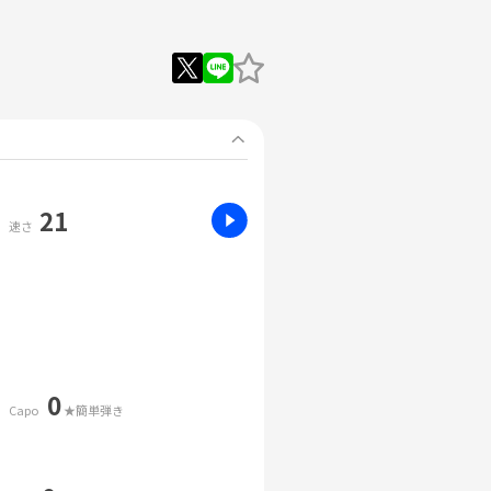
21
速さ
0
Capo
★簡単弾き