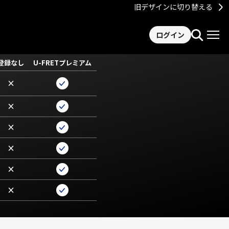
旧デザインに切り替える
ログイン
登録なし
U-FRETプレミアム
×
×
×
×
×
×