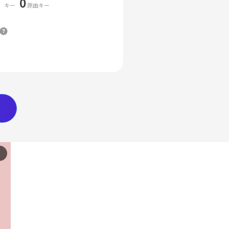
0
キー
原曲キー