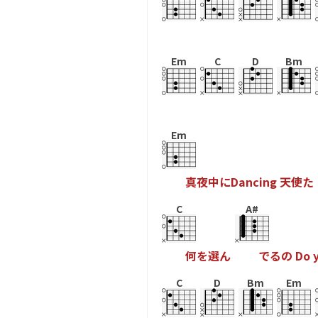
Em
C
D
Bm
Em
真
夜
中
に
D
a
n
c
i
n
g
天
使
た
C
A#
何
を
選
ん
で
る
の
D
o
C
D
Bm
Em