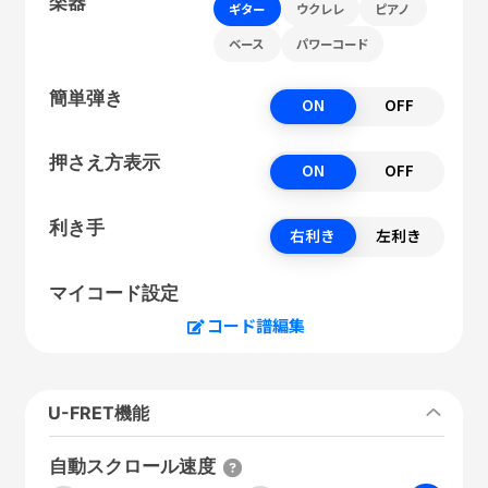
楽器
ギター
ウクレレ
ピアノ
ベース
パワーコード
簡単弾き
ON
OFF
押さえ方表示
ON
OFF
利き手
右利き
左利き
マイコード設定
コード譜編集
U-FRET機能
自動スクロール速度