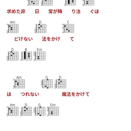
求
め
た
非
日
常
が
降
り
注
ぐ
ほ
Am
D
C
ど
け
な
い
法
を
か
け
て
D
B
Em
Am
G
D
ほ
つ
れ
な
い
魔
法
を
か
け
て
Am
D
G
Em