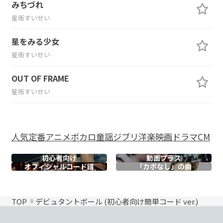
みちづれ
星街すいせい
星をみる少女
星街すいせい
OUT OF FRAME
星街すいせい
人気
定番
アニメ
ボカロ
童謡
ジブリ
洋楽
映画
ドラマ
CM
初心者向け
動画プラス
オフィシャル
コード譜
「カポなし」の曲
TOP
デビュタントボール (初心者向け簡単コード ver.)