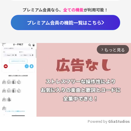
プレミアム会員なら、
全ての機能
が利用可能！
プレミアム会員の機能一覧はこちら
もっと見る
arrow_forward_ios
Powered by 
GliaStudios