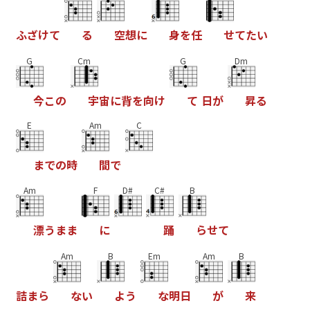
ふ
ざ
け
て
る
空
想
に
身
を
任
せ
て
た
い
G
Cm
G
Dm
今
こ
の
宇
宙
に
背
を
向
け
て
日
が
昇
る
E
Am
C
ま
で
の
時
間
で
Am
F
D#
C#
B
漂
う
ま
ま
に
踊
ら
せ
て
Am
B
Em
Am
B
詰
ま
ら
な
い
よ
う
な
明
日
が
来