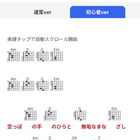
Mute
通常ver
初心者ver
楽譜タップで自動スクロール開始
Am
D
G
Em
Am
D
G
Em
Am
D
G
Em
空
っ
ぽ
の
手
の
ひ
ら
と
無
垢
な
ま
な
ざ
し
Am
D
D#
F