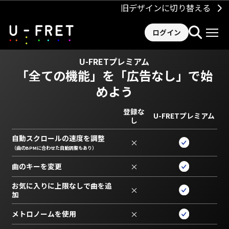
旧デザインに切り替える
ログイン
U-FRETプレミアム
「全ての機能」を
「広告なし」で始
めよう
登録な
U-FRETプレミアム
し
自動スクロールの速度を調整
×
（曲のBPMに合わせた自動調整もあり）
曲のキーを変更
×
お気に入りに上限なしで曲を追
×
加
メトロノームを使用
×