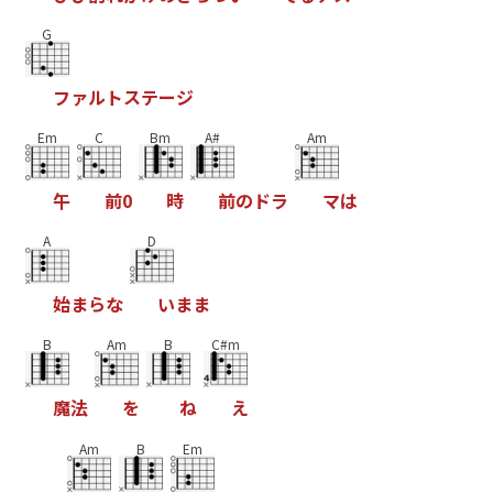
G
フ
ァ
ル
ト
ス
テ
ー
ジ
Em
C
Bm
A#
Am
午
前
0
時
前
の
ド
ラ
マ
は
A
D
始
ま
ら
な
い
ま
ま
B
Am
B
C#m
魔
法
を
ね
え
Am
B
Em