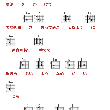
魔
法
を
か
け
て
Em
C
Bm
F#
笑
顔
を
脱
ぎ
去
っ
て
過
ご
せ
る
よ
う
に
Am
B
運
命
を
投
げ
捨
て
て
Am
B
Em
Am
B
埋
ま
ら
な
い
よ
う
な
心
が
い
Em
つ
も
C
D
B
Em