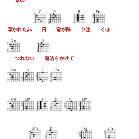
C
D
B
Em
浮
か
れ
た
非
日
常
が
降
り
注
ぐ
ほ
Am
D
つ
れ
な
い
魔
法
を
か
け
て
Am
D
G
Em
Am
Em
B
D
G
Em
Am
D
G
Em