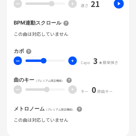
21
ー
+
速さ
BPM連動スクロール
この曲は対応していません
カポ
3
ー
+
Capo
★簡単弾き
曲のキー
（プレミアム限定機能）
0
ー
+
キー
原曲キー
メトロノーム
（プレミアム限定機能）
この曲は対応していません