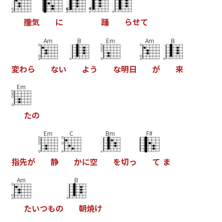
朧
気
に
踊
ら
せ
て
Am
B
Em
Am
B
変
わ
ら
な
い
よ
う
な
明
日
が
来
Em
た
の
Em
C
Bm
F#
指
先
が
静
か
に
空
を
切
っ
て
ま
Am
B
た
い
つ
も
の
朝
焼
け