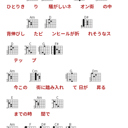
ひ
と
り
き
り
騒
が
し
い
ネ
オ
ン
街
の
中
Am
D
D#
背
伸
び
し
た
ピ
ン
ヒ
ー
ル
が
折
れ
そ
う
な
ス
D
C
G
F#
テ
ッ
プ
Am
Cm
G
Dm
今
こ
の
街
に
踏
み
入
れ
て
日
が
昇
る
E
Am
C
ま
で
の
時
間
で
Am
F
D#
C#
B