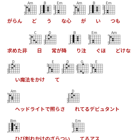
Am
B
Em
Am
B
Em
が
ら
ん
ど
う
な
心
が
い
つ
も
C
D
B
Em
Am
求
め
た
非
日
常
が
降
り
注
ぐ
ほ
ど
け
な
D
E
D
G
E
い
魔
法
を
か
け
て
Am
D
ヘ
ッ
ド
ラ
イ
ト
で
照
ら
さ
れ
て
る
デ
ビ
ュ
タ
ン
ト
Bm
Em
ひ
び
割
れ
か
け
の
ざ
ら
つ
い
て
る
ア
ス