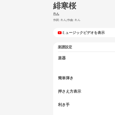
緋寒桜
れん
作詞 :
れん
/作曲 :
れん
ミュージックビデオを表示
楽譜設定
楽器
簡単弾き
押さえ方表示
利き手