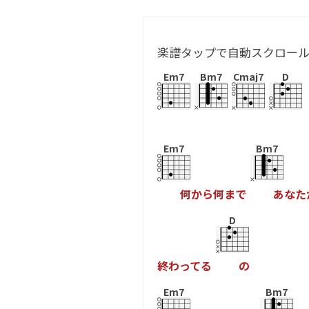
楽譜タップで自動スクロー
Em7
Bm7
Cmaj7
D
Em7
Bm7
何
か
ら
何
ま
で
あ
な
た
D
終
わ
っ
て
る
の
Em7
Bm7