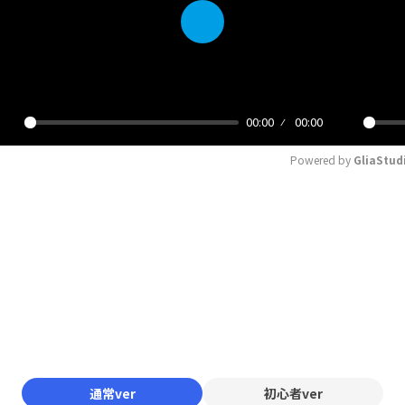
Play
00:00
00:00
Play
Mute
Powered by 
GliaStud
通常ver
初心者ver