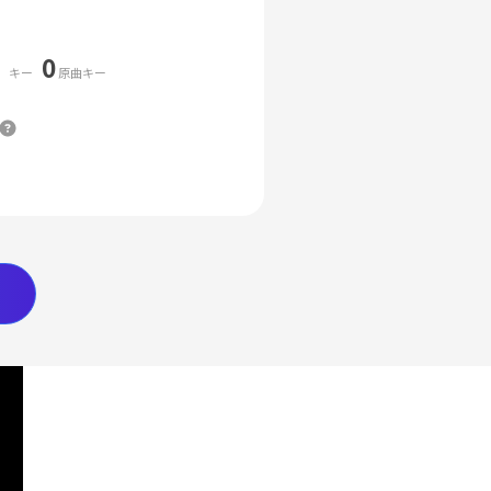
0
キー
原曲キー