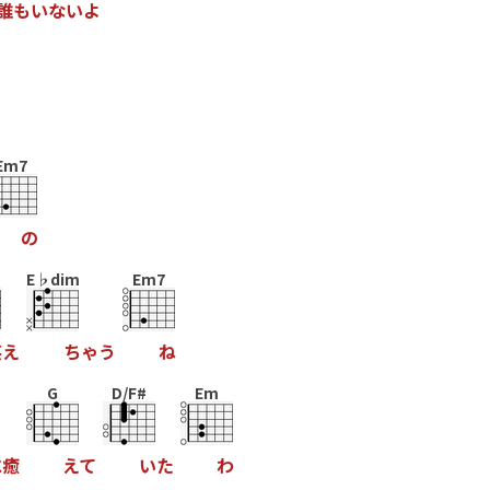
誰
も
い
な
い
よ
Em7
の
E♭dim
Em7
笑
え
ち
ゃ
う
ね
G
D/F#
Em
に
癒
え
て
い
た
わ