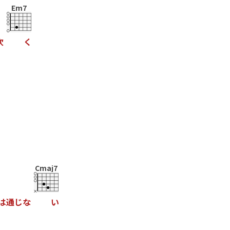
Em7
吹
く
Cmaj7
は
通
じ
な
い