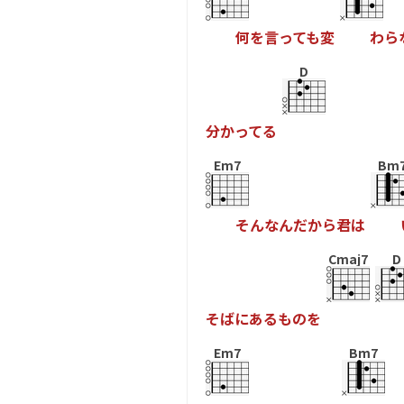
何
を
言
っ
て
も
変
わ
ら
D
分
か
っ
て
る
Em7
Bm
そ
ん
な
ん
だ
か
ら
君
は
Cmaj7
D
そ
ば
に
あ
る
も
の
を
Em7
Bm7