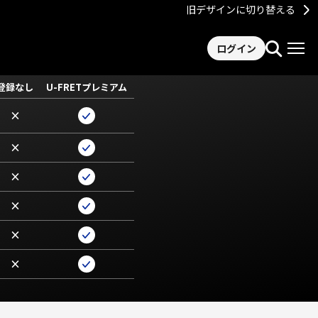
旧デザインに切り替える
ログイン
登録なし
U-FRETプレミアム
×
×
×
×
×
×