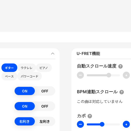
U-FRET機能
自動スクロール速度
ギター
ウクレレ
ピアノ
ー
+
ベース
パワーコード
ON
OFF
BPM連動スクロール
この曲は対応していません
ON
OFF
カポ
右利き
左利き
ー
+