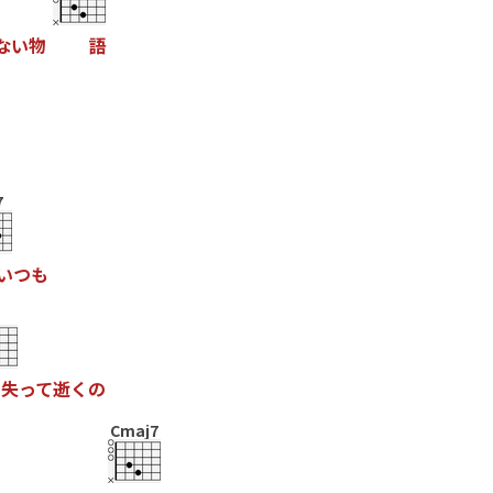
な
い
物
語
7
い
つ
も
失
っ
て
逝
く
の
Cmaj7