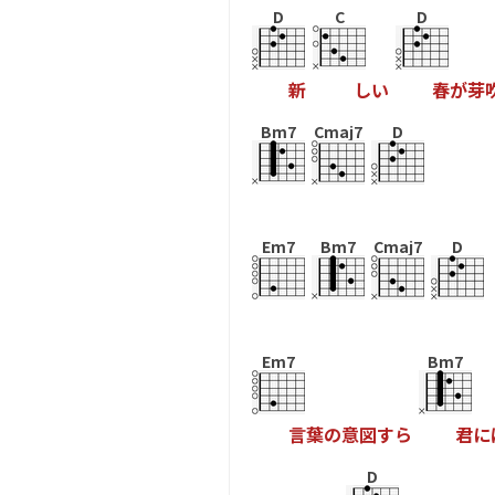
D
C
D
新
し
い
春
が
芽
Bm7
Cmaj7
D
Em7
Bm7
Cmaj7
D
Em7
Bm7
言
葉
の
意
図
す
ら
君
に
D