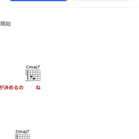
ル開始
Cmaj7
が
決
め
る
の
ね
Cmaj7