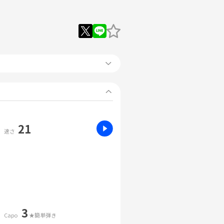
21
速さ
3
Capo
★簡単弾き