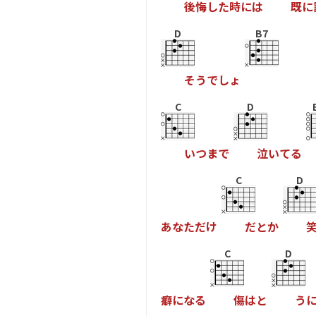
後
悔
し
た
時
に
は
既
に
D
B7
そ
う
で
し
ょ
C
D
い
つ
ま
で
泣
い
て
る
C
D
あ
な
た
だ
け
だ
と
か
C
D
癖
に
な
る
傷
は
と
う