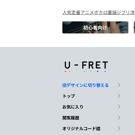
人気
定番
アニメ
ボカロ
童謡
ジブリ
洋
正しさなん
てど
う
初心者向け
Cmaj7
G
D
愛をし
てるか
ら
祈
G
Cmaj7
G
旧デザインに切り替える
Cmaj7
G
Cmaj7
G
トップ
お気に入り
閲覧履歴
Cmaj7
G
オリジナルコード譜