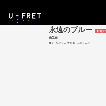
永遠のブルー
動画プ
羊文学
作詞 :
塩塚モエカ
/作曲 :
塩塚モエカ
U