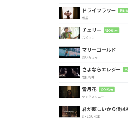
ドライフラワー
初心者
Cmaj7
G
優里
強く生きなくちゃ
守
チェリー
初心者ver
スピッツ
Cmaj7
D
マリーゴールド
でも
陰では
泣いても
あいみょん
さよならエレジー
Cmaj7
G
D
初
菅田将暉
愛をし
てるか
ら間
雪月花
初心者ver
ヤングスキニー
Cmaj7
G
D
君が眩しいから僕は
伝わら
なくて
も
叫
SIX LOUNGE
Cmaj7
G
D