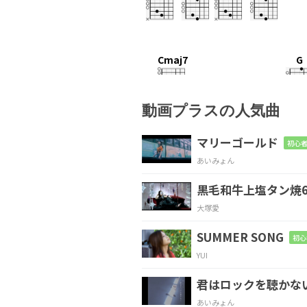
Cmaj7
G
昨
日見た夢がどうして
動画プラスの人気曲
Cmaj7
マリーゴールド
初心者
あいみょん
神様
がくれたノートに載
黒毛和牛上塩タン焼6
Cmaj7
G
大塚愛
多
分怖いのは他
の誰
SUMMER SONG
初心
YUI
Cmaj7
G
君はロックを聴かな
今の幸せにし
がみつく
あいみょん