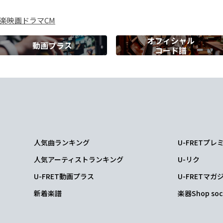
楽
映画
ドラマ
CM
でもよかっ
た
オフィシャル
動画プラス
コード譜
G
Cmaj7
ってい
るんだ 今
も
人気曲ランキング
U-FRETプ
人気アーティストランキング
U-リク
U-FRET動画プラス
U-FRETマガ
新着楽譜
楽器Shop soc