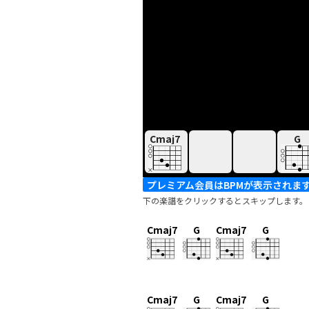
Cmaj7
G
プレミアム会員はBPMが表示されま
下の楽譜をクリックするとスキップします。
Cmaj7
G
Cmaj7
G
Cmaj7
G
Cmaj7
G