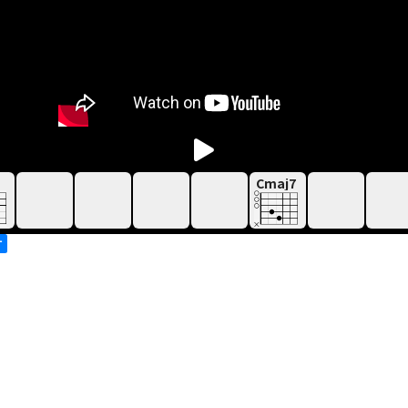
Cmaj7
す