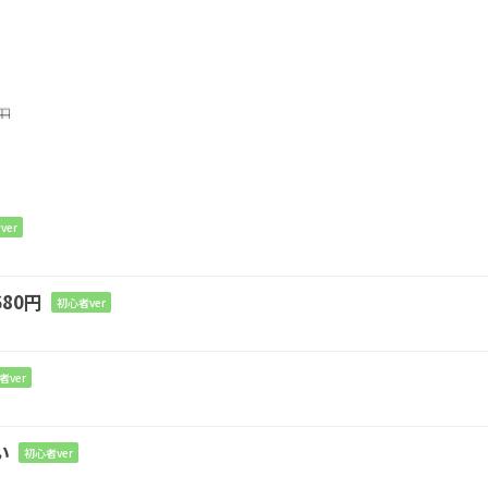
もひっかかるな
G
ver
ってない未来
80円
初心者ver
かよりも
者ver
い
初心者ver
自分