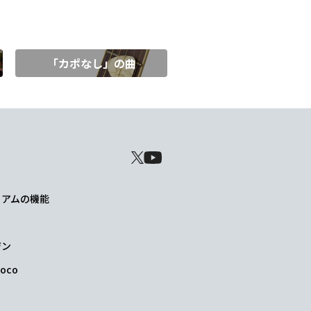
「カポなし」の曲
レミアムの機能
ジン
oco