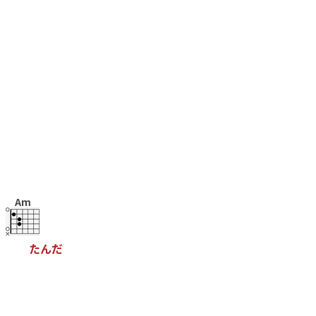
Am
っ
た
ん
だ