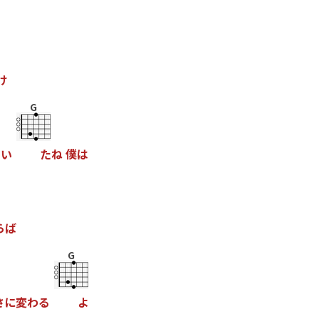
け
G
て
い
た
ね
僕
は
ら
ば
G
さ
に
変
わ
る
よ