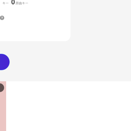
0
キー
原曲キー