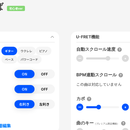
ば
初心者ver
U-FRET機能
自動スクロール速度
ギター
ウクレレ
ピアノ
ー
+
ベース
パワーコード
ON
OFF
BPM連動スクロール
この曲は対応していません
ON
OFF
カポ
右利き
左利き
ー
+
曲のキー
（プレミアム限定機能）
譜編集