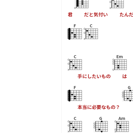
君
だ
と
気
付
い
た
ん
F
C
C
Em
手
に
し
た
い
も
の
は
F
G
本
当
に
必
要
な
も
の
？
C
G
Am