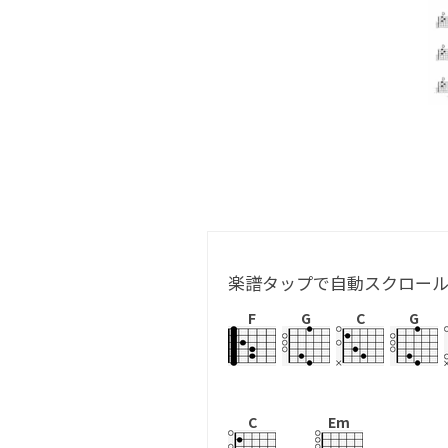
楽譜タップで自動スクロー
F
G
C
G
C
Em