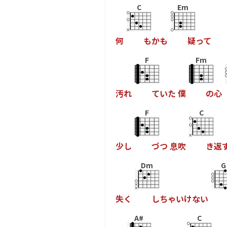
C
Em
何
も
か
も
疑
っ
て
F
Fm
汚
れ
て
い
た
僕
の
心
F
C
少
し
づ
つ
息
吹
き
返
Dm
G
失
く
し
ち
ゃ
い
け
な
い
A#
C