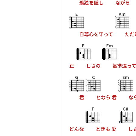
孤
独
を
隠
し
な
が
ら
E
Am
自
尊
心
を
守
っ
て
た
だ
F
Fm
正
し
さ
の
基
準
違
っ
G
C
Em
君
と
な
ら
君
な
F
G#
ど
ん
な
と
き
も
愛
し