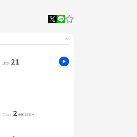
21
速さ
2
Capo
★簡単弾き