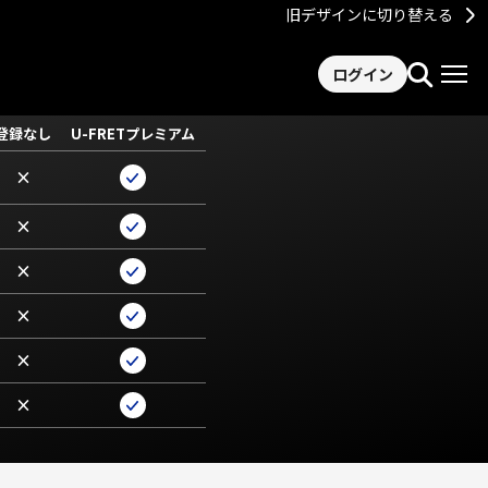
旧デザインに切り替える
ログイン
登録なし
U-FRETプレミアム
×
×
×
×
×
×