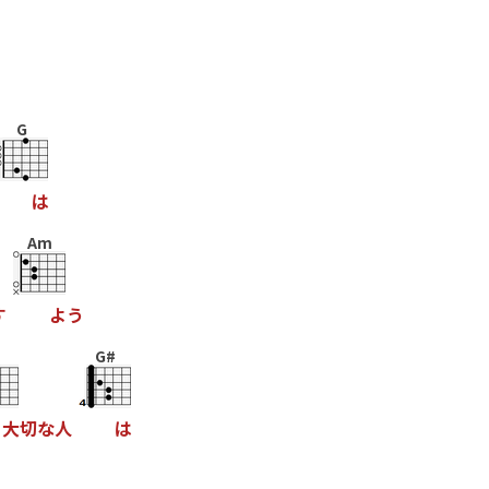
G
は
Am
す
よ
う
G#
大
切
な
人
は