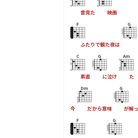
昔
見
た
映
画
F
G
ふ
た
り
で
観
た
夜
は
C
G
Am
素
直
に
泣
け
た
Dm
G
今
だ
か
ら
意
味
が
解
F
G