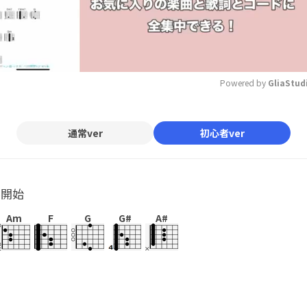
Powered by 
GliaStud
Mute
通常ver
初心者ver
ル開始
Am
F
G
G#
A#