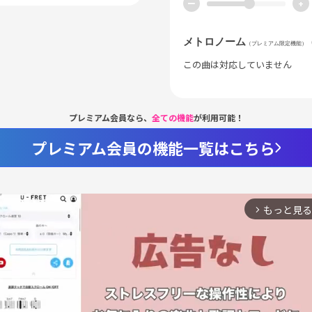
ー
+
メトロノーム
（プレミアム限定機能）
この曲は対応していません
プレミアム会員なら、
全ての機能
が利用可能！
プレミアム会員の機能一覧はこちら
もっと見る
arrow_forward_ios