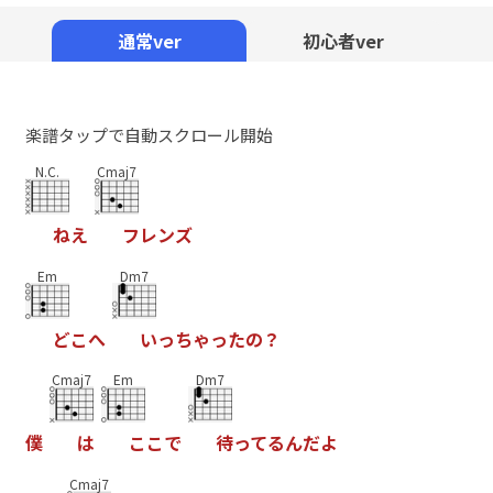
Mute
通常ver
初心者ver
楽譜タップで自動スクロール開始
N.C.
Cmaj7
ね
え
フ
レ
ン
ズ
Em
Dm7
ど
こ
へ
い
っ
ち
ゃ
っ
た
の
？
Cmaj7
Em
Dm7
僕
は
こ
こ
で
待
っ
て
る
ん
だ
よ
Cmaj7