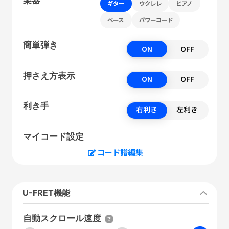
ギター
ウクレレ
ピアノ
ベース
パワーコード
簡単弾き
ON
OFF
押さえ方表示
ON
OFF
利き手
右利き
左利き
マイコード設定
コード譜編集
U-FRET機能
自動スクロール速度