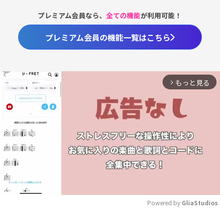
プレミアム会員なら、
全ての機能
が利用可能！
プレミアム会員の機能一覧はこちら
もっと見る
arrow_forward_ios
Powered by 
GliaStudios