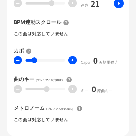
21
ー
+
速さ
BPM連動スクロール
この曲は対応していません
カポ
0
ー
+
Capo
★簡単弾き
曲のキー
（プレミアム限定機能）
0
ー
+
キー
原曲キー
メトロノーム
（プレミアム限定機能）
この曲は対応していません