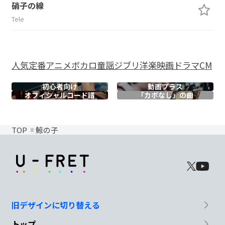
硝子の線
Tele
人気
定番
アニメ
ボカロ
童謡
ジブリ
洋楽
映画
ドラマ
CM
初心者向け
動画プラス
オフィシャル
コード譜
「カポなし」の曲
TOP
鯨の子
旧デザインに切り替える
トップ