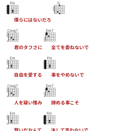
Fm
G
僕
ら
に
は
な
い
だ
ろ
Cmaj7
Dm7
君
の
タ
フ
さ
に
全
て
を
委
ね
な
い
で
Em
Fm
自
由
を
愛
す
る
事
を
や
め
な
い
で
Cmaj7
Dm7
人
を
疑
い
憎
み
諦
め
る
事
こ
そ
Em
Fm
賢
い
だ
な
ん
て
決
し
て
言
わ
な
い
で