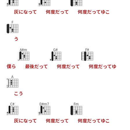
灰
に
な
っ
て
何
度
だ
っ
て
何
度
だ
っ
て
ゆ
こ
F
う
A#m
G#
F#
僕
ら
最
後
だ
っ
て
何
度
だ
っ
て
何
度
だ
っ
て
ゆ
A
こ
う
C#
D#m7
Fm
灰
に
な
っ
て
何
度
だ
っ
て
何
度
だ
っ
て
ゆ
こ