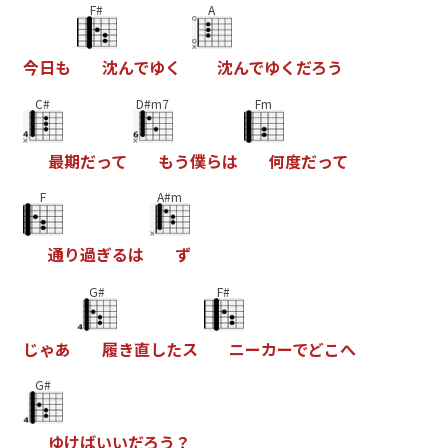
F#
A
今
日
も
沈
ん
で
ゆ
く
沈
ん
で
ゆ
く
だ
ろ
う
C#
D#m7
Fm
最
期
だ
っ
て
も
う
僕
ら
は
何
度
だ
っ
て
F
A#m
通
り
過
ぎ
る
は
ず
G#
F#
じ
ゃ
あ
履
き
直
し
た
ス
ニ
ー
カ
ー
で
ど
こ
へ
G#
ゆ
け
ば
い
い
だ
ろ
う
？