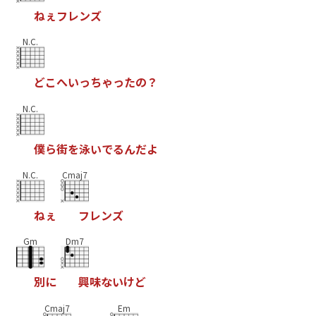
ね
ぇ
フ
レ
ン
ズ
N.C.
ど
こ
へ
い
っ
ち
ゃ
っ
た
の
？
N.C.
僕
ら
街
を
泳
い
で
る
ん
だ
よ
N.C.
Cmaj7
ね
ぇ
フ
レ
ン
ズ
Gm
Dm7
別
に
興
味
な
い
け
ど
Cmaj7
Em