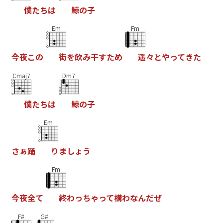
僕
た
ち
は
鯨
の
子
Em
Fm
今
夜
こ
の
街
を
飲
み
干
す
た
め
遥
々
と
や
っ
て
き
た
Cmaj7
Dm7
僕
た
ち
は
鯨
の
子
Em
さ
ぁ
踊
り
ま
し
ょ
う
Fm
今
夜
全
て
終
わ
っ
ち
ゃ
っ
て
構
わ
な
ん
だ
ぜ
F#
G#