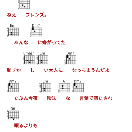
ね
え
フ
レ
ン
ズ
。
Em
Dm7
あ
ん
な
に
嫌
が
っ
て
た
Cmaj7
Em
Dm7
恥
ず
か
し
い
大
人
に
な
っ
ち
ま
う
ん
だ
よ
Dm7
Em
A
Dm7
た
ぶ
ん
今
夜
曖
昧
な
言
葉
で
満
た
さ
れ
G6
眠
る
よ
り
も