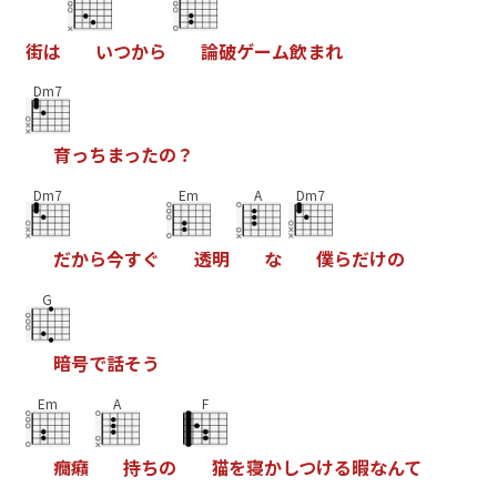
街
は
い
つ
か
ら
論
破
ゲ
ー
ム
飲
ま
れ
Dm7
育
っ
ち
ま
っ
た
の
？
Dm7
Em
A
Dm7
だ
か
ら
今
す
ぐ
透
明
な
僕
ら
だ
け
の
G
暗
号
で
話
そ
う
Em
A
F
癇
癪
持
ち
の
猫
を
寝
か
し
つ
け
る
暇
な
ん
て