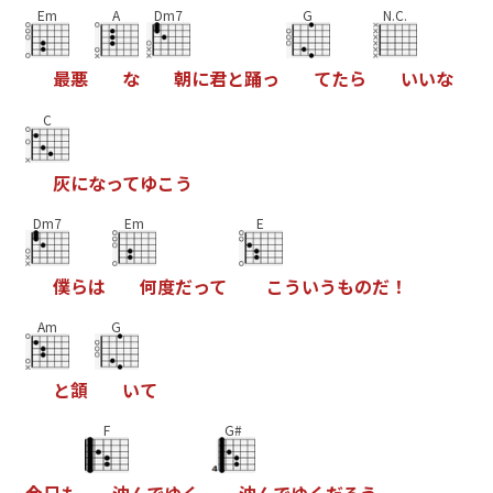
Em
A
Dm7
G
N.C.
最
悪
な
朝
に
君
と
踊
っ
て
た
ら
い
い
な
C
灰
に
な
っ
て
ゆ
こ
う
Dm7
Em
E
僕
ら
は
何
度
だ
っ
て
こ
う
い
う
も
の
だ
！
Am
G
と
頷
い
て
F
G#
今
日
も
沈
ん
で
ゆ
く
沈
ん
で
ゆ
く
だ
ろ
う