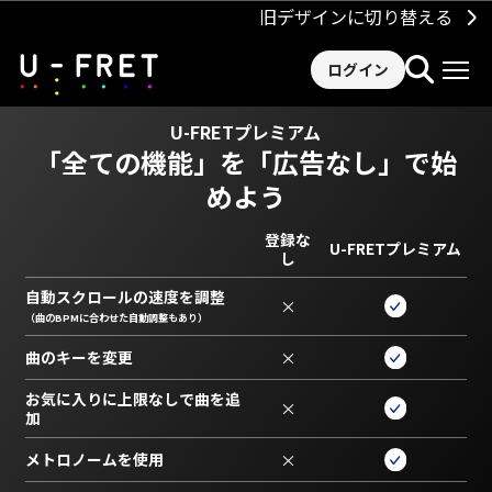
旧デザインに切り替える
ログイン
U-FRETプレミアム
「全ての機能」を
「広告なし」で始
めよう
登録な
U-FRETプレミアム
し
自動スクロールの速度を調整
×
（曲のBPMに合わせた自動調整もあり）
曲のキーを変更
×
お気に入りに上限なしで曲を追
×
加
メトロノームを使用
×