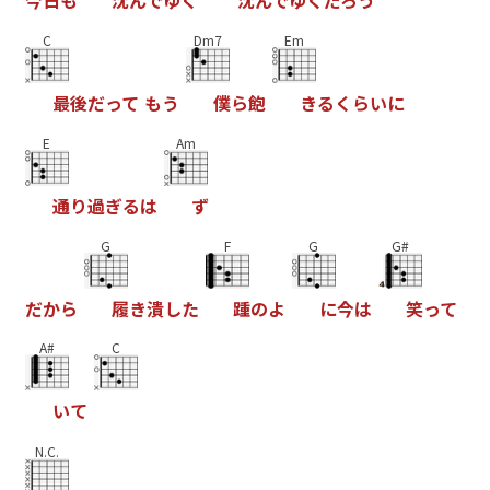
C
Dm7
Em
最
後
だ
っ
て
も
う
僕
ら
飽
き
る
く
ら
い
に
E
Am
通
り
過
ぎ
る
は
ず
G
F
G
G#
だ
か
ら
履
き
潰
し
た
踵
の
よ
に
今
は
笑
っ
て
A#
C
い
て
N.C.