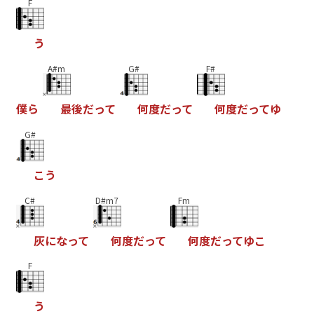
F
う
A#m
G#
F#
僕
ら
最
後
だ
っ
て
何
度
だ
っ
て
何
度
だ
っ
て
ゆ
G#
こ
う
C#
D#m7
Fm
灰
に
な
っ
て
何
度
だ
っ
て
何
度
だ
っ
て
ゆ
こ
F
う