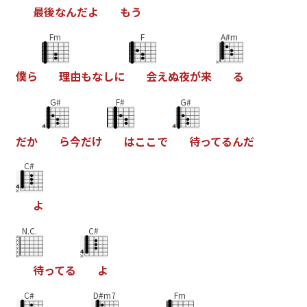
最
後
な
ん
だ
よ
も
う
Fm
F
A#m
僕
ら
理
由
も
な
し
に
会
え
ぬ
夜
が
来
る
G#
F#
G#
だ
か
ら
今
だ
け
は
こ
こ
で
待
っ
て
る
ん
だ
C#
よ
N.C.
C#
待
っ
て
る
よ
C#
D#m7
Fm