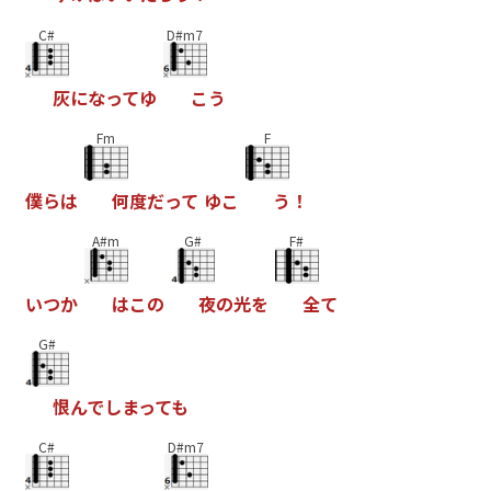
C#
D#m7
灰
に
な
っ
て
ゆ
こ
う
Fm
F
僕
ら
は
何
度
だ
っ
て
ゆ
こ
う
！
A#m
G#
F#
い
つ
か
は
こ
の
夜
の
光
を
全
て
G#
恨
ん
で
し
ま
っ
て
も
C#
D#m7