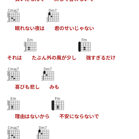
Cmaj7
Dm7
眠
れ
な
い
夜
は
君
の
せ
い
じ
ゃ
な
い
Em
Fm
そ
れ
は
た
ぶ
ん
外
の
風
が
少
し
強
す
ぎ
る
だ
け
Cmaj7
Dm7
喜
び
も
悲
し
み
も
Em
Fm
理
由
は
な
い
か
ら
不
安
に
な
ら
な
い
で
Cmaj7
Dm7