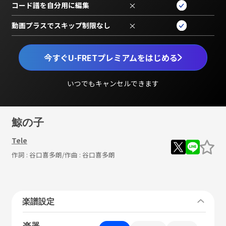
コード譜を自分用に編集
×
動画プラスでスキップ制限なし
×
今すぐU-FRETプレミアムをはじめる
いつでもキャンセルできます
鯨の子
Tele
作詞 :
谷口喜多朗
/作曲 :
谷口喜多朗
楽譜設定
楽器