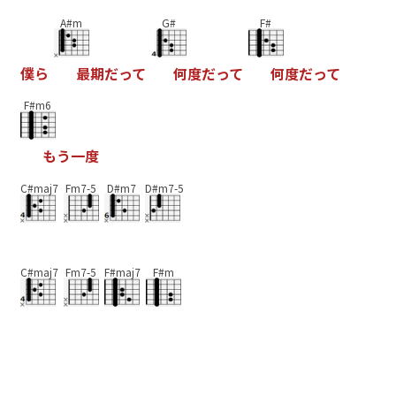
A#m
G#
F#
僕
ら
最
期
だ
っ
て
何
度
だ
っ
て
何
度
だ
っ
て
F#m6
も
う
一
度
C#maj7
Fm7-5
D#m7
D#m7-5
C#maj7
Fm7-5
F#maj7
F#m