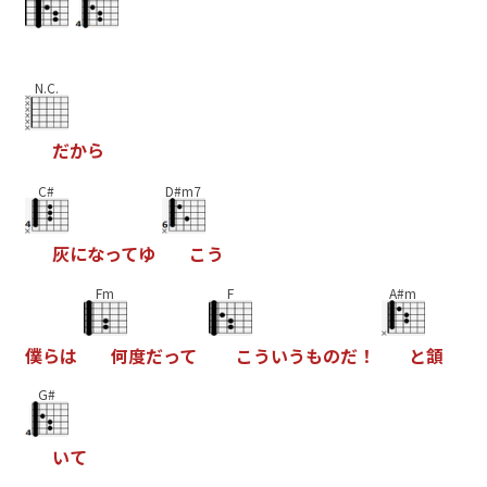
N.C.
だ
か
ら
C#
D#m7
灰
に
な
っ
て
ゆ
こ
う
Fm
F
A#m
僕
ら
は
何
度
だ
っ
て
こ
う
い
う
も
の
だ
！
と
頷
G#
い
て