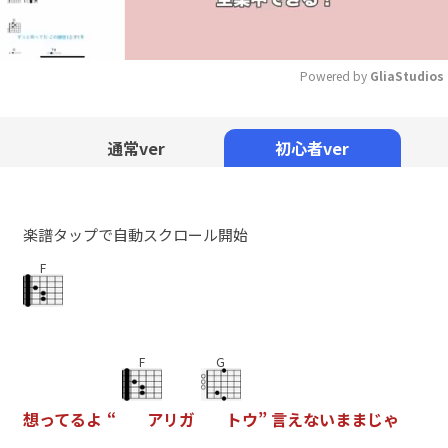
Powered by 
GliaStudios
Mute
通常ver
初心者ver
楽譜タップで自動スクロール開始
F
F
G
想
っ
て
る
よ
“
ア
リ
ガ
ト
ウ
”
言
え
な
い
ま
ま
じ
ゃ