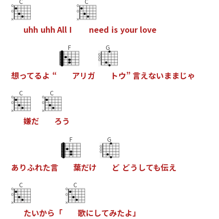
C
C
u
h
h
u
h
h
A
l
l
I
n
e
e
d
i
s
y
o
u
r
l
o
v
e
F
G
想
っ
て
る
よ
“
ア
リ
ガ
ト
ウ
”
言
え
な
い
ま
ま
じ
ゃ
C
C
嫌
だ
ろ
う
F
G
あ
り
ふ
れ
た
言
葉
だ
け
ど
ど
う
し
て
も
伝
え
C
C
た
い
か
ら
「
歌
に
し
て
み
た
よ
」