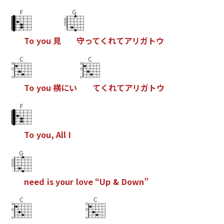
F
G
T
o
y
o
u
見
守
っ
て
く
れ
て
ア
リ
ガ
ト
ウ
C
C
T
o
y
o
u
横
に
い
て
く
れ
て
ア
リ
ガ
ト
ウ
F
T
o
y
o
u
,
A
l
l
I
G
n
e
e
d
i
s
y
o
u
r
l
o
v
e
“
U
p
&
D
o
w
n
”
C
C