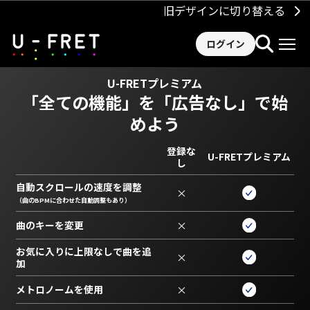
旧デザインに切り替える
ログイン
U-FRETプレミアム
「全ての機能」を
「広告なし」で始
めよう
登録な
U-FRETプレミアム
し
自動スクロールの速度を調整
×
（曲のBPMに合わせた自動調整もあり）
曲のキーを変更
×
お気に入りに上限なしで曲を追
×
加
メトロノームを使用
×