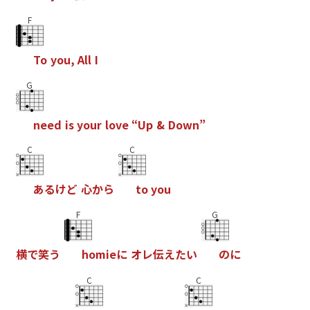
F
T
o
y
o
u
,
A
l
l
I
G
n
e
e
d
i
s
y
o
u
r
l
o
v
e
“
U
p
&
D
o
w
n
”
C
C
あ
る
け
ど
心
か
ら
t
o
y
o
u
F
G
横
で
笑
う
h
o
m
i
e
に
オ
レ
伝
え
た
い
の
に
C
C