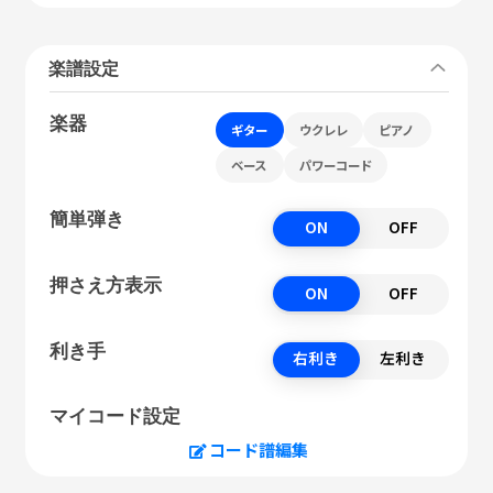
楽譜設定
楽器
ギター
ウクレレ
ピアノ
ベース
パワーコード
簡単弾き
ON
OFF
押さえ方表示
ON
OFF
利き手
右利き
左利き
マイコード設定
コード譜編集