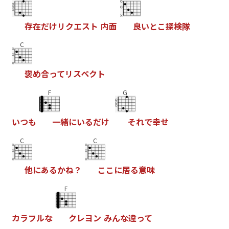
存
在
だ
け
リ
ク
エ
ス
ト
内
面
良
い
と
こ
探
検
隊
C
褒
め
合
っ
て
リ
ス
ペ
ク
ト
F
G
い
つ
も
一
緒
に
い
る
だ
け
そ
れ
で
幸
せ
C
C
他
に
あ
る
か
ね
？
こ
こ
に
居
る
意
味
F
カ
ラ
フ
ル
な
ク
レ
ヨ
ン
み
ん
な
違
っ
て