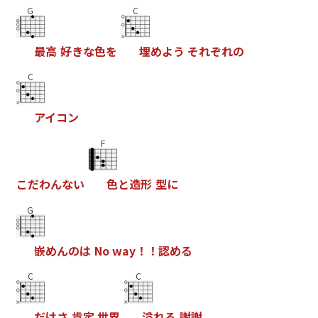
G
C
最
高
好
き
な
色
を
埋
め
よ
う
そ
れ
ぞ
れ
の
C
ア
イ
コ
ン
F
こ
だ
わ
ん
な
い
色
と
造
形
型
に
G
嵌
め
ん
の
は
N
o
w
a
y
！
！
認
め
る
C
C
だ
け
さ
肯
定
世
界
溢
れ
る
謝
謝