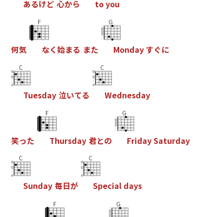
あ
る
け
ど
心
か
ら
t
o
y
o
u
F
G
何
気
な
く
始
ま
る
ま
た
M
o
n
d
a
y
す
ぐ
に
C
C
T
u
e
s
d
a
y
泣
い
て
る
W
e
d
n
e
s
d
a
y
F
G
笑
っ
た
T
h
u
r
s
d
a
y
君
と
の
F
r
i
d
a
y
S
a
t
u
r
d
a
y
C
C
S
u
n
d
a
y
毎
日
が
S
p
e
c
i
a
l
d
a
y
s
F
G