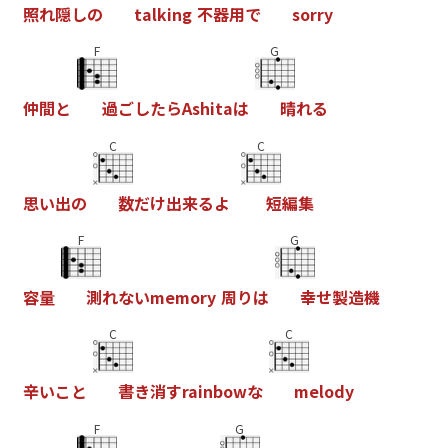
照
れ
隠
し
の
t
a
l
k
i
n
g
不
器
用
で
s
o
r
r
y
F
G
仲
間
と
過
ご
し
た
ら
A
s
h
i
t
a
は
晴
れ
る
C
C
思
い
出
の
数
だ
け
出
来
る
よ
短
編
集
F
G
容
量
測
れ
な
い
m
e
m
o
r
y
周
り
は
幸
せ
製
造
機
C
C
辛
い
こ
と
書
き
消
す
r
a
i
n
b
o
w
な
m
e
l
o
d
y
F
G