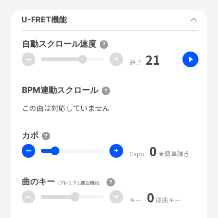
U-FRET機能
自動スクロール速度
21
ー
+
速さ
BPM連動スクロール
この曲は対応していません
カポ
0
ー
+
Capo
★簡単弾き
曲のキー
（プレミアム限定機能）
0
ー
+
キー
原曲キー