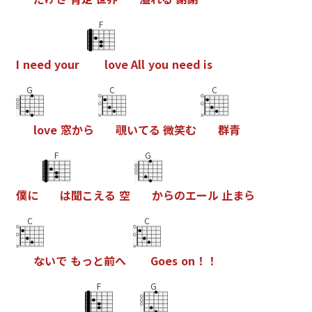
F
I
n
e
e
d
y
o
u
r
l
o
v
e
A
l
l
y
o
u
n
e
e
d
i
s
G
C
C
l
o
v
e
窓
か
ら
覗
い
て
る
微
笑
む
群
青
F
G
僕
に
は
聞
こ
え
る
空
か
ら
の
エ
ー
ル
止
ま
ら
C
C
な
い
で
も
っ
と
前
へ
G
o
e
s
o
n
！
！
F
G