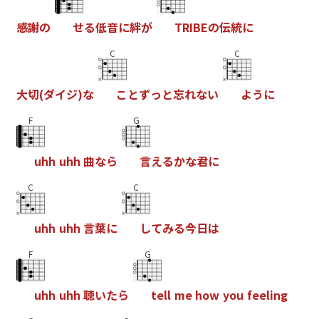
感
謝
の
せ
る
低
音
に
絆
が
T
R
I
B
E
の
伝
統
に
C
C
大
切
(
ダ
イ
ジ
)
な
こ
と
ず
っ
と
忘
れ
な
い
よ
う
に
F
G
u
h
h
u
h
h
曲
な
ら
言
え
る
か
な
君
に
C
C
u
h
h
u
h
h
言
葉
に
し
て
み
る
今
日
は
F
G
u
h
h
u
h
h
聴
い
た
ら
t
e
l
l
m
e
h
o
w
y
o
u
f
e
e
l
i
n
g