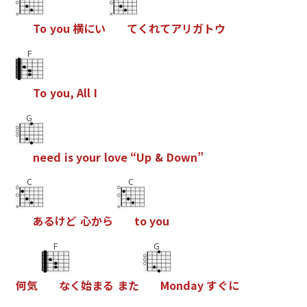
T
o
y
o
u
横
に
い
て
く
れ
て
ア
リ
ガ
ト
ウ
F
T
o
y
o
u
,
A
l
l
I
G
n
e
e
d
i
s
y
o
u
r
l
o
v
e
“
U
p
&
D
o
w
n
”
C
C
あ
る
け
ど
心
か
ら
t
o
y
o
u
F
G
何
気
な
く
始
ま
る
ま
た
M
o
n
d
a
y
す
ぐ
に