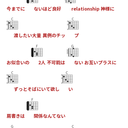
今
ま
で
に
な
い
ほ
ど
良
好
r
e
l
a
t
i
o
n
s
h
i
p
神
様
に
C
C
渡
し
た
い
大
量
異
例
の
チ
ッ
プ
F
G
お
似
合
い
の
2
人
不
可
能
は
な
い
お
互
い
プ
ラ
ス
に
C
C
ず
っ
と
そ
ば
に
い
て
欲
し
い
F
肩
書
き
は
関
係
な
ん
て
な
い
G
C