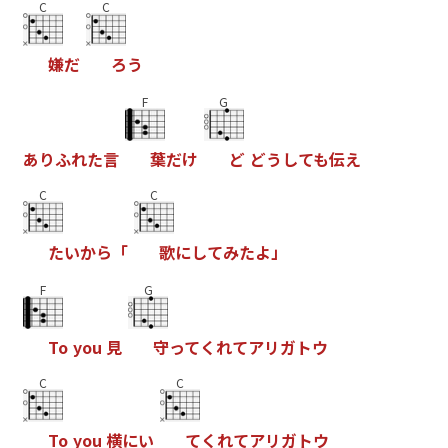
C
C
嫌
だ
ろ
う
F
G
あ
り
ふ
れ
た
言
葉
だ
け
ど
ど
う
し
て
も
伝
え
C
C
た
い
か
ら
「
歌
に
し
て
み
た
よ
」
F
G
T
o
y
o
u
見
守
っ
て
く
れ
て
ア
リ
ガ
ト
ウ
C
C
T
o
y
o
u
横
に
い
て
く
れ
て
ア
リ
ガ
ト
ウ