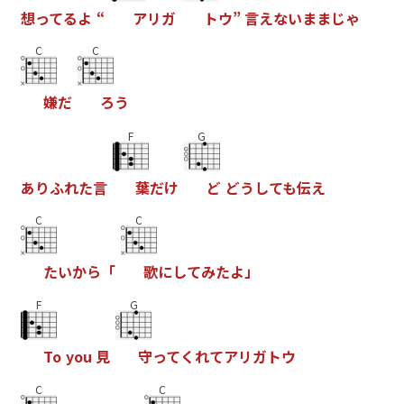
想
っ
て
る
よ
“
ア
リ
ガ
ト
ウ
”
言
え
な
い
ま
ま
じ
ゃ
C
C
嫌
だ
ろ
う
F
G
あ
り
ふ
れ
た
言
葉
だ
け
ど
ど
う
し
て
も
伝
え
C
C
た
い
か
ら
「
歌
に
し
て
み
た
よ
」
F
G
T
o
y
o
u
見
守
っ
て
く
れ
て
ア
リ
ガ
ト
ウ
C
C