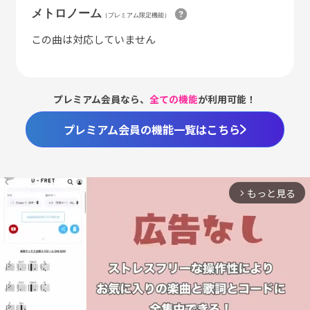
メトロノーム
（プレミアム限定機能）
この曲は対応していません
プレミアム会員なら、
全ての機能
が利用可能！
プレミアム会員の機能一覧はこちら
もっと見る
arrow_forward_ios