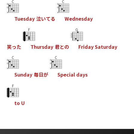
C
C
T
u
e
s
d
a
y
泣
い
て
る
W
e
d
n
e
s
d
a
y
F
G
笑
っ
た
T
h
u
r
s
d
a
y
君
と
の
F
r
i
d
a
y
S
a
t
u
r
d
a
y
C
C
S
u
n
d
a
y
毎
日
が
S
p
e
c
i
a
l
d
a
y
s
F
t
o
U