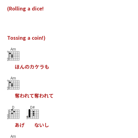
(
R
o
l
l
i
n
g
a
d
i
c
e
!
T
o
s
s
i
n
g
a
c
o
i
n
!
)
Am
ほ
ん
の
カ
ケ
ラ
も
Am
奪
わ
れ
て
奪
わ
れ
て
D
D#
あ
げ
な
い
し
Am