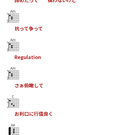
Am
抗
っ
て
争
っ
て
Am
R
e
g
u
l
a
t
i
o
n
Am
さ
ぁ
俯
瞰
し
て
C
お
利
口
に
行
儀
良
く
A#