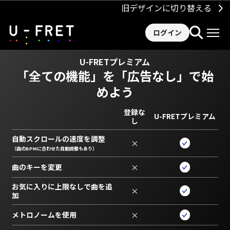
旧デザインに切り替える
ログイン
U-FRETプレミアム
「全ての機能」を
「広告なし」で始
めよう
登録な
U-FRETプレミアム
し
自動スクロールの速度を調整
×
（曲のBPMに合わせた自動調整もあり）
曲のキーを変更
×
お気に入りに上限なしで曲を追
×
加
メトロノームを使用
×