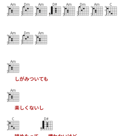
Am
Dm
Am
D#
Am
Dm
Am
C
Am
Dm
Am
Am
し
が
み
つ
い
て
も
Am
楽
し
く
な
い
し
C
D#
諦
め
た
っ
て
構
わ
な
い
け
ど