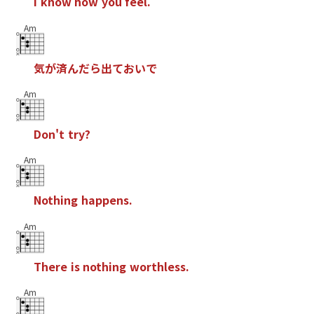
I
k
n
o
w
h
o
w
y
o
u
f
e
e
l
.
Am
気
が
済
ん
だ
ら
出
て
お
い
で
Am
D
o
n
'
t
t
r
y
?
Am
N
o
t
h
i
n
g
h
a
p
p
e
n
s
.
Am
T
h
e
r
e
i
s
n
o
t
h
i
n
g
w
o
r
t
h
l
e
s
s
.
Am