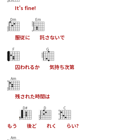
I
t
'
s
f
n
e
!
Dm
Em
服
従
に
託
さ
な
い
で
F
G
囚
わ
れ
る
か
気
持
ち
次
第
Am
残
さ
れ
た
時
間
は
D#
D
C
も
う
後
ど
れ
く
ら
い
?
Am