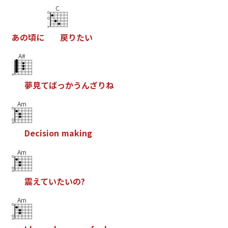
C
あ
の
頃
に
戻
り
た
い
A#
夢
見
て
ば
っ
か
う
ん
ざ
り
ね
Am
D
e
c
i
s
i
o
n
m
a
k
i
n
g
Am
震
え
て
い
た
い
の
?
Am