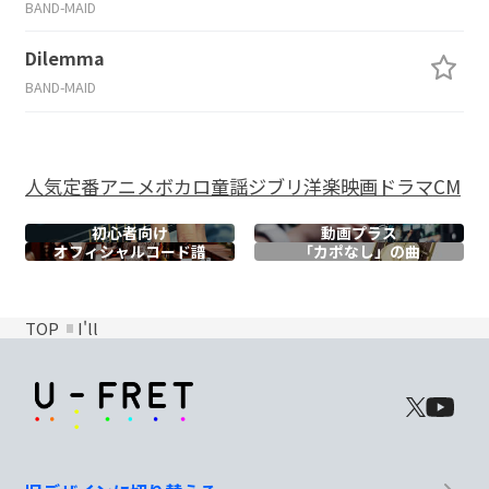
BAND-MAID
Dilemma
BAND-MAID
人気
定番
アニメ
ボカロ
童謡
ジブリ
洋楽
映画
ドラマ
CM
初心者向け
動画プラス
オフィシャル
コード譜
「カポなし」の曲
TOP
I'll