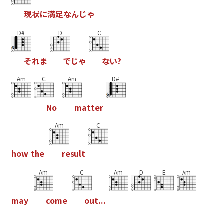
現
状
に
満
足
な
ん
じ
ゃ
D#
D
C
そ
れ
ま
で
じ
ゃ
な
い
?
Am
C
Am
D#
N
o
m
a
t
t
e
r
Am
C
h
o
w
t
h
e
r
e
s
u
l
t
Am
C
Am
D
E
Am
m
a
y
c
o
m
e
o
u
t
.
.
.