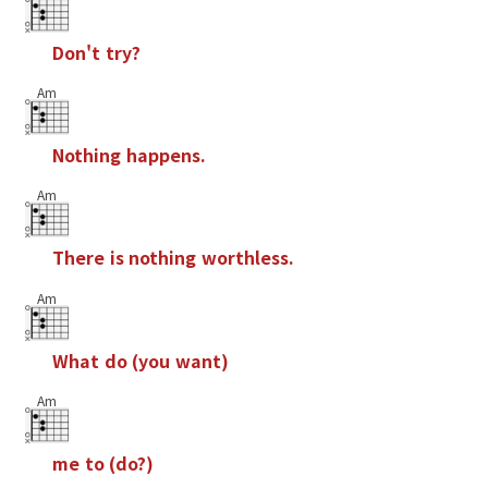
D
o
n
'
t
t
r
y
?
Am
N
o
t
h
i
n
g
h
a
p
p
e
n
s
.
Am
T
h
e
r
e
i
s
n
o
t
h
i
n
g
w
o
r
t
h
l
e
s
s
.
Am
W
h
a
t
d
o
(
y
o
u
w
a
n
t
)
Am
m
e
t
o
(
d
o
?
)