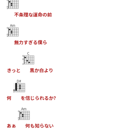
不
条
理
な
運
命
の
前
Am
無
力
す
ぎ
る
僕
ら
C
き
っ
と
黒
か
白
よ
り
D#
何
を
信
じ
ら
れ
る
か
?
Am
あ
ぁ
何
も
知
ら
な
い