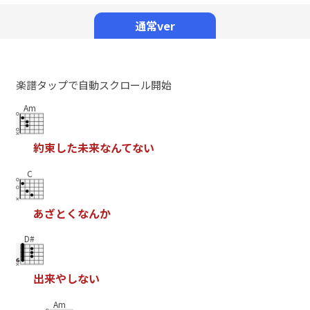
Mute
通常ver
楽譜タップで自動スクロール開始
Am
約
束
し
た
未
来
な
ん
て
な
い
C
あ
ざ
と
く
な
ん
か
D#
出
来
や
し
な
い
Am