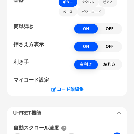
ギター
ウクレレ
ピアノ
ベース
パワーコード
簡単弾き
ON
OFF
押さえ方表示
ON
OFF
利き手
右利き
左利き
マイコード設定
コード譜編集
U-FRET機能
自動スクロール速度