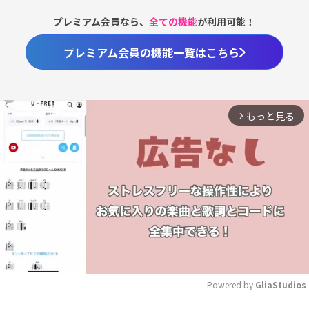
プレミアム会員なら、
全ての機能
が利用可能！
プレミアム会員の機能一覧はこちら
もっと見る
arrow_forward_ios
Powered by 
GliaStudios