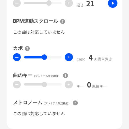
21
ー
+
速さ
BPM連動スクロール
この曲は対応していません
カポ
4
ー
+
Capo
★簡単弾き
曲のキー
（プレミアム限定機能）
0
ー
+
キー
原曲キー
メトロノーム
（プレミアム限定機能）
この曲は対応していません