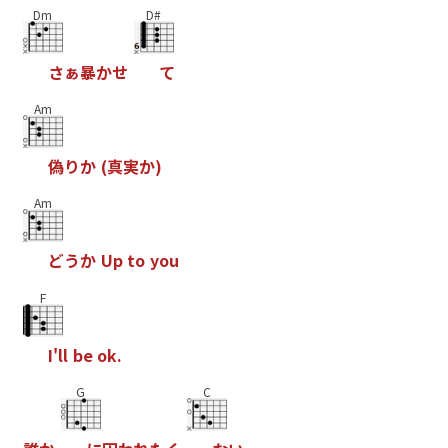
Dm
D#
さ
ぁ
暴
か
せ
て
Am
偽
り
か
(
真
実
か
)
Am
ど
う
か
U
p
t
o
y
o
u
F
I
'
l
l
b
e
o
k
.
G
C