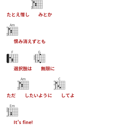
た
と
え
憎
し
み
と
か
Am
恨
み
消
え
ず
と
も
F
G
選
択
肢
は
無
限
に
Am
C
た
だ
し
た
い
よ
う
に
し
て
よ
Em
I
t
'
s
f
n
e
!