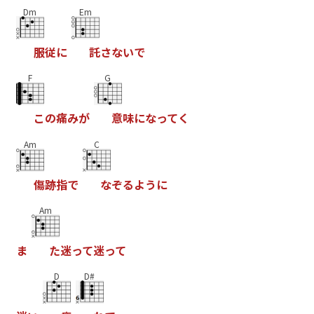
Dm
Em
服
従
に
託
さ
な
い
で
F
G
こ
の
痛
み
が
意
味
に
な
っ
て
く
Am
C
傷
跡
指
で
な
ぞ
る
よ
う
に
Am
ま
た
迷
っ
て
迷
っ
て
D
D#