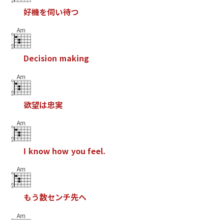
好
機
を
伺
い
待
つ
Am
D
e
c
i
s
i
o
n
m
a
k
i
n
g
Am
欲
望
は
忠
実
Am
I
k
n
o
w
h
o
w
y
o
u
f
e
e
l
.
Am
も
う
数
セ
ン
チ
先
へ
Am