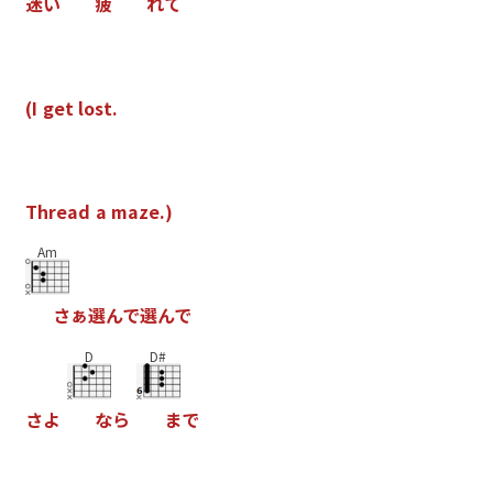
迷
い
疲
れ
て
(
I
g
e
t
l
o
s
t
.
T
h
r
e
a
d
a
m
a
z
e
.
)
Am
さ
ぁ
選
ん
で
選
ん
で
D
D#
さ
よ
な
ら
ま
で