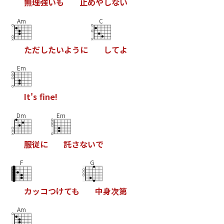
無
理
強
い
も
止
め
や
し
な
い
Am
C
た
だ
し
た
い
よ
う
に
し
て
よ
Em
I
t
'
s
f
n
e
!
Dm
Em
服
従
に
託
さ
な
い
で
F
G
カ
ッ
コ
つ
け
て
も
中
身
次
第
Am