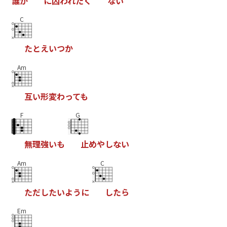
誰
か
に
囚
わ
れ
た
く
な
い
C
た
と
え
い
つ
か
Am
互
い
形
変
わ
っ
て
も
F
G
無
理
強
い
も
止
め
や
し
な
い
Am
C
た
だ
し
た
い
よ
う
に
し
た
ら
Em