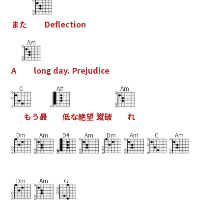
ま
た
D
e
f
e
c
t
i
o
n
Am
A
l
o
n
g
d
a
y
.
P
r
e
j
u
d
i
c
e
C
A#
Am
も
う
最
低
な
絶
望
蹴
破
れ
Dm
Am
D#
Am
Dm
Am
C
Am
Dm
Am
G