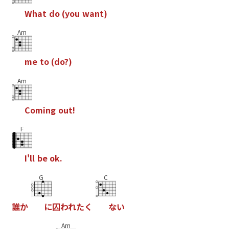
W
h
a
t
d
o
(
y
o
u
w
a
n
t
)
Am
m
e
t
o
(
d
o
?
)
Am
C
o
m
i
n
g
o
u
t
!
F
I
'
l
l
b
e
o
k
.
G
C
誰
か
に
囚
わ
れ
た
く
な
い
Am