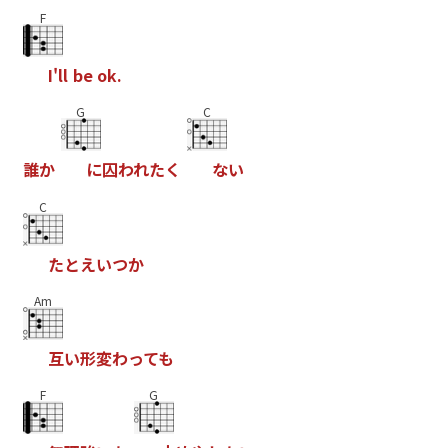
F
I
'
l
l
b
e
o
k
.
G
C
誰
か
に
囚
わ
れ
た
く
な
い
C
た
と
え
い
つ
か
Am
互
い
形
変
わ
っ
て
も
F
G