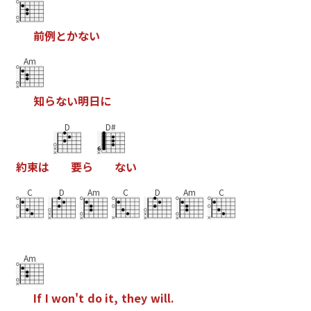
前
例
と
か
な
い
Am
知
ら
な
い
明
日
に
D
D#
約
束
は
要
ら
な
い
C
D
Am
C
D
Am
C
Am
I
f
I
w
o
n
'
t
d
o
i
t
,
t
h
e
y
w
i
l
l
.