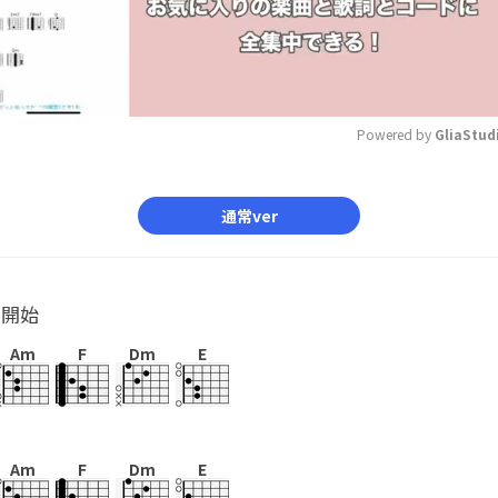
Powered by 
GliaStud
Mute
通常ver
ル開始
Am
F
Dm
E
Am
F
Dm
E