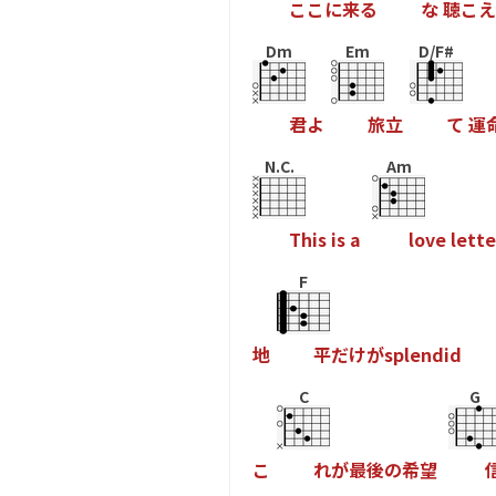
こ
こ
に
来
る
な
聴
こ
え
Dm
Em
D/F#
君
よ
旅
立
て
運
N.C.
Am
T
h
i
s
i
s
a
l
o
v
e
l
e
t
t
e
F
地
平
だ
け
が
s
p
l
e
n
d
i
d
C
G
こ
れ
が
最
後
の
希
望