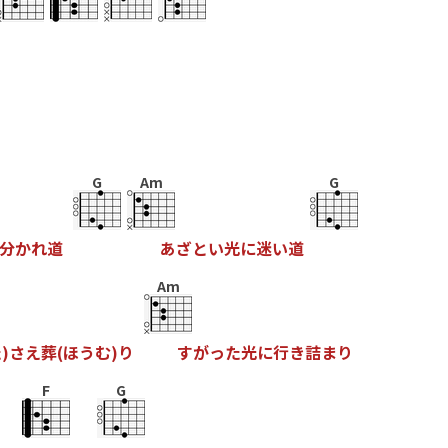
G
Am
G
分
か
れ
道
あ
ざ
と
い
光
に
迷
い
道
Am
た
)
さ
え
葬
(
ほ
う
む
)
り
す
が
っ
た
光
に
行
き
詰
ま
り
F
G