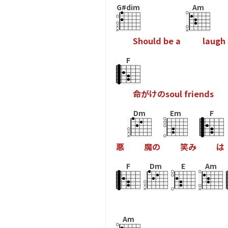
G#dim
Am
S
h
o
u
l
d
b
e
a
l
a
u
g
h
F
命
が
け
の
s
o
u
l
f
r
i
e
n
d
s
Dm
Em
F
悪
魔
の
笑
み
は
F
Dm
E
Am
Am