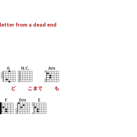
l
e
t
t
e
r
f
r
o
m
a
d
e
a
d
e
n
d
G
N.C.
Am
ど
こ
ま
で
も
F
Dm
E