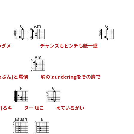
G
Am
G
ゃ
ダ
メ
チ
ャ
ン
ス
も
ピ
ン
チ
も
紙
一
重
Am
っ
ぷ
ん
)
と
罵
倒
魂
の
l
a
u
n
d
e
r
i
n
g
を
そ
の
胸
で
F
G
お
)
る
ギ
タ
ー
聴
こ
え
て
い
る
か
い
Esus4
E