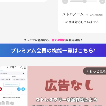
ー
+
メトロノーム
（プレミアム限定機能）
この曲は対応していません
プレミアム会員なら、
全ての機能
が利用可能！
プレミアム会員の機能一覧はこちら
もっと見る
arrow_forward_ios