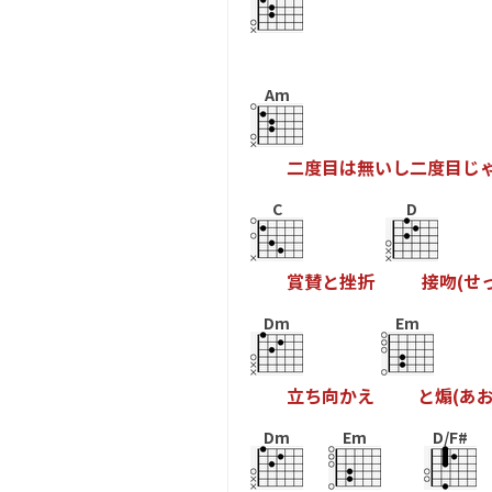
Am
二
度
目
は
無
い
し
二
度
目
じ
C
D
賞
賛
と
挫
折
接
吻
(
せ
Dm
Em
立
ち
向
か
え
と
煽
(
あ
Dm
Em
D/F#