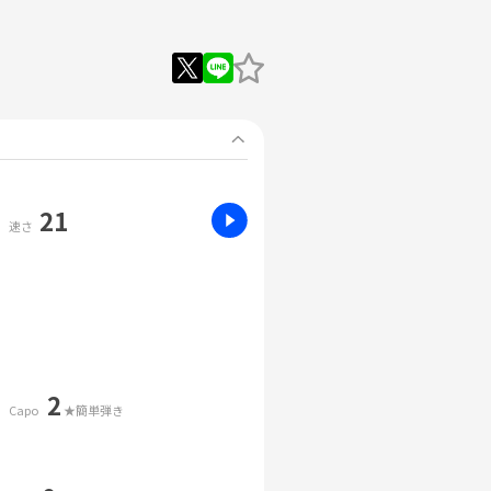
21
速さ
2
Capo
★簡単弾き