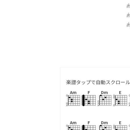
楽譜タップで自動スクロー
Am
F
Dm
E
Am
F
Dm
E