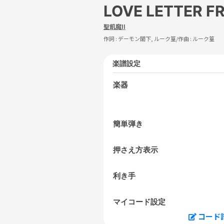
LOVE LETTER F
聖飢魔II
作詞 :
デーモン閣下, ルーク篁
/作曲 :
ルーク篁
楽譜設定
楽器
簡単弾き
押さえ方表示
利き手
マイコード設定
コード