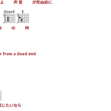
よ
声
愛
が
死
ぬ
前
に
Esus4
E
命
の
時
r
f
r
o
m
a
d
e
a
d
e
n
d
信
じ
た
い
な
ら