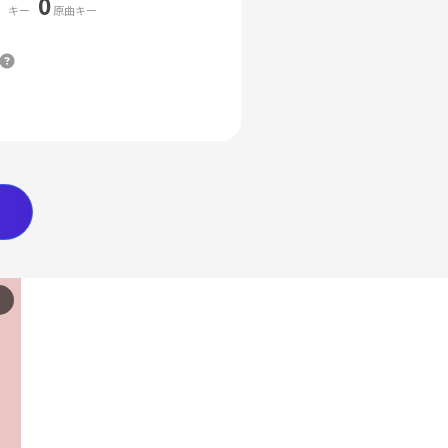
0
キー
原曲キー