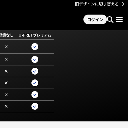
旧デザインに切り替える
ログイン
登録なし
U-FRETプレミアム
×
×
×
×
×
×