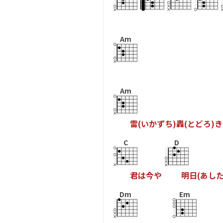
Am
Am
雷
(
い
か
ず
ち
)
轟
(
と
ど
ろ
)
き
C
D
君
は
今
や
明
日
(
あ
し
Dm
Em