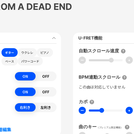
ROM A DEAD END
U-FRET機能
自動スクロール速度
ギター
ウクレレ
ピアノ
ー
+
ベース
パワーコード
ON
OFF
BPM連動スクロール
この曲は対応していません
ON
OFF
カポ
右利き
左利き
ー
+
曲のキー
（プレミアム限定機能）
譜編集