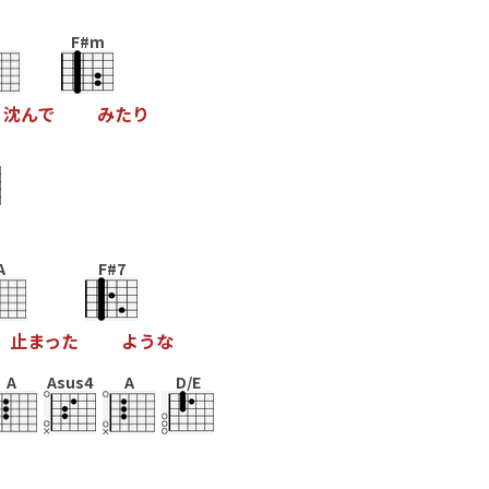
F#m
沈
ん
で
み
た
り
A
F#7
止
ま
っ
た
よ
う
な
A
Asus4
A
D/E