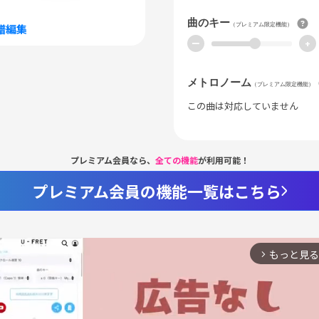
曲のキー
（プレミアム限定機能）
譜編集
ー
+
メトロノーム
（プレミアム限定機能）
この曲は対応していません
プレミアム会員なら、
全ての機能
が利用可能！
プレミアム会員の機能一覧はこちら
もっと見る
arrow_forward_ios