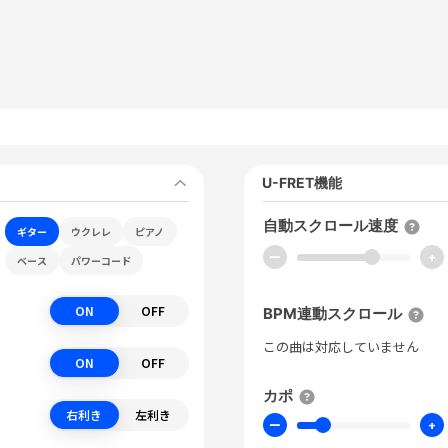
U-FRET機能
自動スクロール速度
ギター
ウクレレ
ピアノ
ー
+
ベース
パワーコード
ON
OFF
BPM連動スクロール
この曲は対応していません
ON
OFF
カポ
右利き
左利き
ー
+