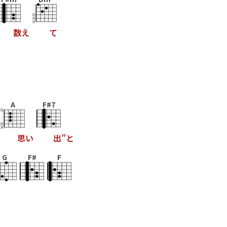
数
え
て
A
F#7
思
い
出
”
と
G
F#
F