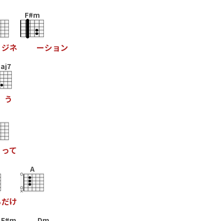
F#m
ジ
ネ
ー
シ
ョ
ン
aj7
う
っ
て
A
る
だ
け
F#m
Dm