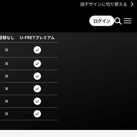
旧デザインに切り替える
ログイン
登録なし
U-FRETプレミアム
×
×
×
×
×
×