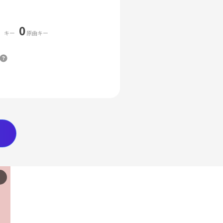
0
キー
原曲キー