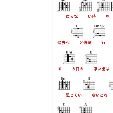
戻
ら
な
い
時
を
G
Cmaj7
過
去
へ
と
逃
避
行
Bm
E
あ
の
日
の
思
い
出
は
“
Bm
E
思
っ
て
い
な
い
と
ね
E
A