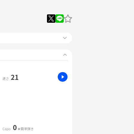
21
速さ
0
Capo
★簡単弾き