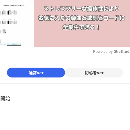
Powered by 
GliaStud
Mute
通常ver
初心者ver
ル開始