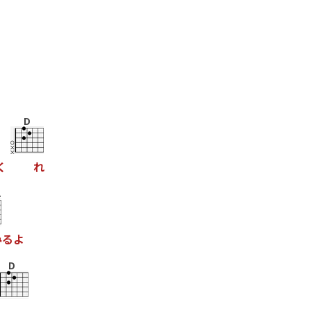
D
く
れ
A
み
る
よ
D