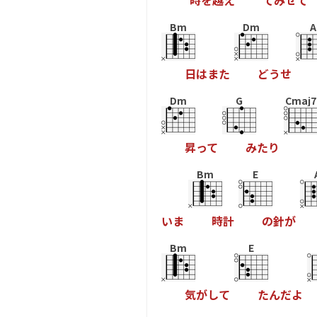
時
を
越
え
て
み
せ
て
Bm
Dm
A
日
は
ま
た
ど
う
せ
Dm
G
Cmaj7
昇
っ
て
み
た
り
Bm
E
い
ま
時
計
の
針
が
Bm
E
気
が
し
て
た
ん
だ
よ