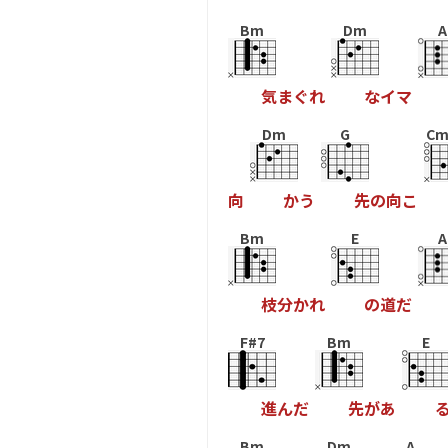
Bm
Dm
A
気
ま
ぐ
れ
な
イ
マ
Dm
G
Cm
向
か
う
先
の
向
こ
Bm
E
A
枝
分
か
れ
の
道
だ
F#7
Bm
E
進
ん
だ
先
が
あ
Bm
Dm
A