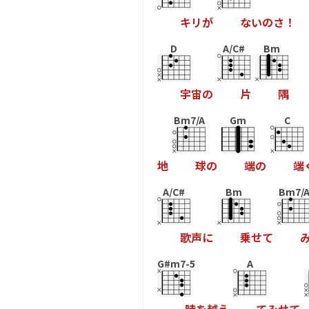
キ
リ
が
な
い
の
さ
！
D
A/C#
Bm
宇
宙
の
片
隅
Bm7/A
Gm
C
地
球
の
端
の
端
A/C#
Bm
Bm7/
歌
声
に
乗
せ
て
G#m7-5
A