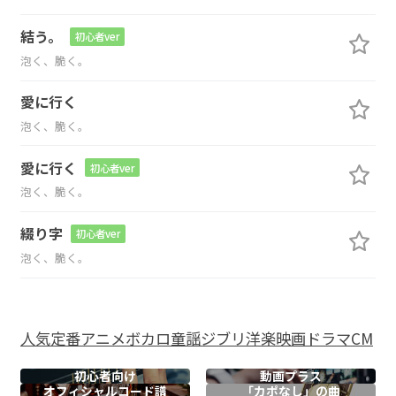
結う。
初心者ver
泡く、脆く。
愛に行く
泡く、脆く。
愛に行く
初心者ver
泡く、脆く。
綴り字
初心者ver
泡く、脆く。
人気
定番
アニメ
ボカロ
童謡
ジブリ
洋楽
映画
ドラマ
CM
初心者向け
動画プラス
オフィシャル
コード譜
「カポなし」の曲