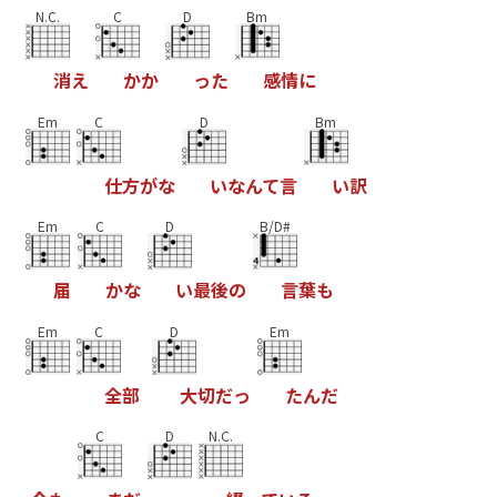
N.C.
C
D
Bm
消
え
か
か
っ
た
感
情
に
Em
C
D
Bm
仕
方
が
な
い
な
ん
て
言
い
訳
Em
C
D
B/D#
届
か
な
い
最
後
の
言
葉
も
Em
C
D
Em
全
部
大
切
だ
っ
た
ん
だ
C
D
N.C.