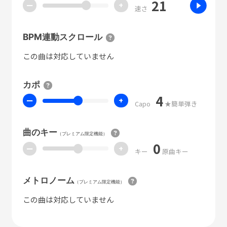
21
ー
+
速さ
BPM連動スクロール
この曲は対応していません
カポ
4
ー
+
Capo
★簡単弾き
曲のキー
（プレミアム限定機能）
0
ー
+
キー
原曲キー
メトロノーム
（プレミアム限定機能）
この曲は対応していません