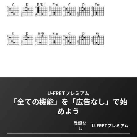
C
D
B/D#
Em
C
D
Em
C
D
G/B
Em
C
D
G
U-FRETプレミアム
「全ての機能」を
「広告なし」で始
めよう
登録な
U-FRETプレミアム
し