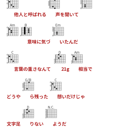
他
人
と
呼
ば
れ
る
声
を
聞
い
て
Am
B
Em
意
味
に
気
づ
い
た
ん
だ
C
D
Am
言
葉
の
重
さ
な
ん
て
2
1
g
相
当
で
G/B
C
ど
う
や
ら
残
っ
た
想
い
だ
け
じ
ゃ
D
N.C.
文
字
足
り
な
い
よ
う
だ