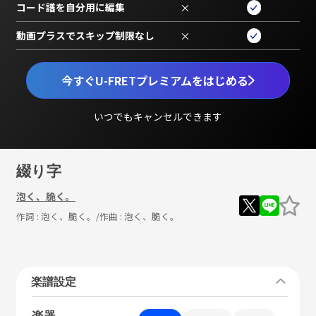
コード譜を自分用に編集
×
動画プラスでスキップ制限なし
×
今すぐU-FRETプレミアムをはじめる
いつでもキャンセルできます
綴り字
泡く、脆く。
作詞 :
泡く、脆く。
/作曲 :
泡く、脆く。
楽譜設定
楽器