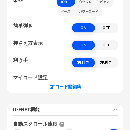
ギター
ウクレレ
ピアノ
ベース
パワーコード
簡単弾き
ON
OFF
押さえ方表示
ON
OFF
利き手
右利き
左利き
マイコード設定
コード譜編集
U-FRET機能
自動スクロール速度