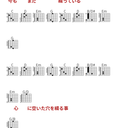
今
も
ま
だ
綴
っ
て
い
る
C
D
Em
G
C
D
B/D#
Em
G
C
D
Em
G
C
D
B/D#
Em
Em
G/D
心
に
空
い
た
穴
を
綴
る
事
G/B