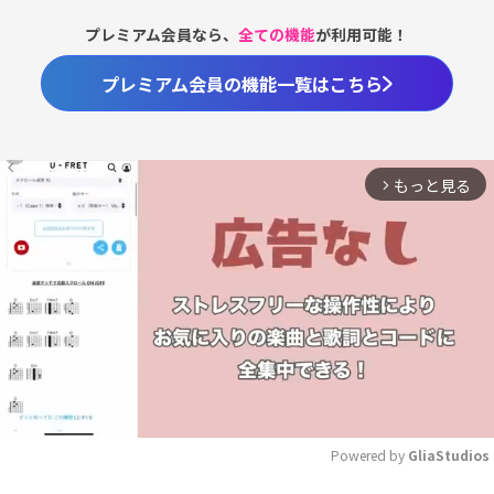
プレミアム会員なら、
全ての機能
が利用可能！
プレミアム会員の機能一覧はこちら
もっと見る
arrow_forward_ios
Powered by 
GliaStudios