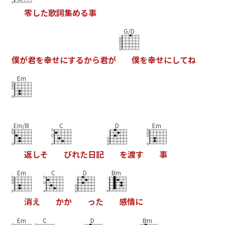
零
し
た
歌
詞
集
め
る
事
G/D
僕
が
君
を
幸
せ
に
す
る
か
ら
君
が
僕
を
幸
せ
に
し
て
ね
Em
Em/B
C
D
Em
返
し
そ
び
れ
た
日
記
を
渡
す
事
Em
C
D
Bm
消
え
か
か
っ
た
感
情
に
Em
C
D
Bm