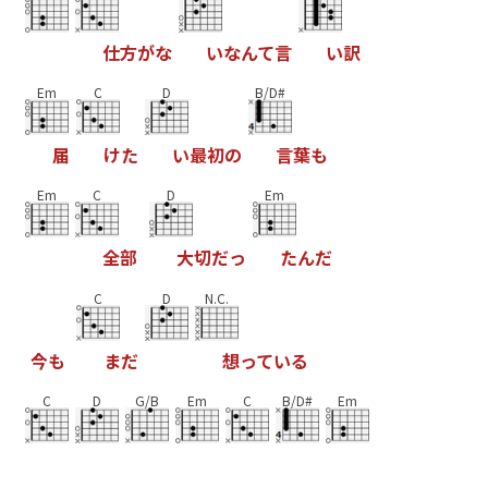
仕
方
が
な
い
な
ん
て
言
い
訳
Em
C
D
B/D#
届
け
た
い
最
初
の
言
葉
も
Em
C
D
Em
全
部
大
切
だ
っ
た
ん
だ
C
D
N.C.
今
も
ま
だ
想
っ
て
い
る
C
D
G/B
Em
C
B/D#
Em