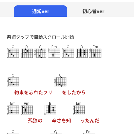
Mute
通常ver
初心者ver
楽譜タップで自動スクロール開始
C
D
G
Em
C
B
Em
C
G
約
束
を
忘
れ
た
フ
リ
を
し
た
か
ら
Em
Am
B
Em
孤
独
の
辛
さ
を
知
っ
た
ん
だ
C
G
Em