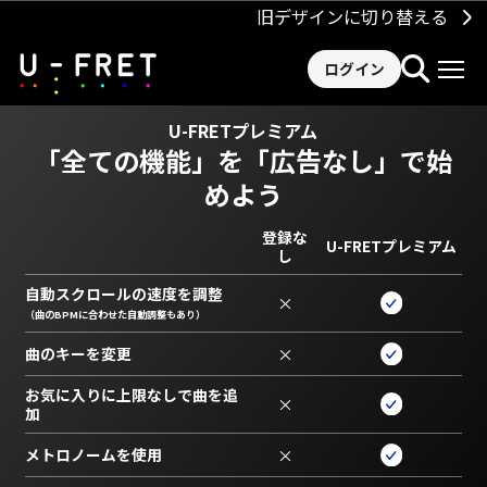
旧デザインに切り替える
ログイン
U-FRETプレミアム
「全ての機能」を
「広告なし」で始
めよう
登録な
U-FRETプレミアム
し
自動スクロールの速度を調整
×
（曲のBPMに合わせた自動調整もあり）
曲のキーを変更
×
お気に入りに上限なしで曲を追
×
加
メトロノームを使用
×